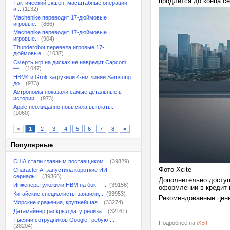
продлится до конца се
Тактический экшен, масштабные операции
и...
(1132)
Machenike переводит 17-дюймовые
игровые...
(866)
Machenike переводит 17-дюймовые
игровые...
(904)
Thunderobot перевела игровые 17-
дюймовые...
(1037)
Смерть игр на дисках не навредит Capcom
—...
(1047)
HBM4 и Grok загрузили 4-нм линии Samsung
до...
(973)
Астрономы показали самые детальные в
истории...
(973)
Apple неожиданно повысила выплаты...
(1060)
<
1
2
3
4
5
6
7
8
>
Популярные
США стали главным поставщиком...
(39829)
Фото Xcite
Character.AI запустила короткие ИИ-
сериалы...
(39366)
Дополнительно доступн
Инженеры уложили HBM на бок —...
(39156)
оформлении в кредит и
Китайские специалисты заявили,...
(33953)
Рекомендованные цены
Морские сражения, крупнейшая...
(33274)
Датамайнер раскрыл дату релиза...
(32161)
Тысячи сотрудников Google требуют...
Подробнее на
iXBT
(28204)