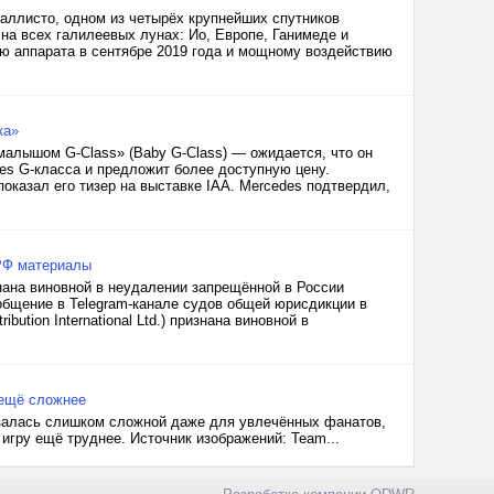
аллисто, одном из четырёх крупнейших спутников
на всех галилеевых лунах: Ио, Европе, Ганимеде и
ю аппарата в сентябре 2019 года и мощному воздействию
ка»
малышом G-Class» (Baby G-Class) — ожидается, что он
es G-класса и предложит более доступную цену.
показал его тизер на выставке IAA. Mercedes подтвердил,
 РФ материалы
нана виновной в неудалении запрещённой в России
ообщение в Telegram-канале судов общей юрисдикции в
ution International Ltd.) признана виновной в
у ещё сложнее
азалась слишком сложной даже для увлечённых фанатов,
 игру ещё труднее. Источник изображений: Team...