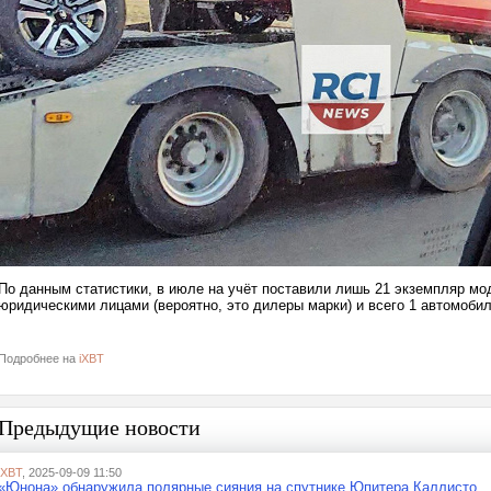
По данным статистики, в июле на учёт поставили лишь 21 экземпляр м
юридическими лицами (вероятно, это дилеры марки) и всего 1 автомо
Подробнее на
iXBT
Предыдущие новости
iXBT
, 2025-09-09 11:50
«Юнона» обнаружила полярные сияния на спутнике Юпитера Каллисто