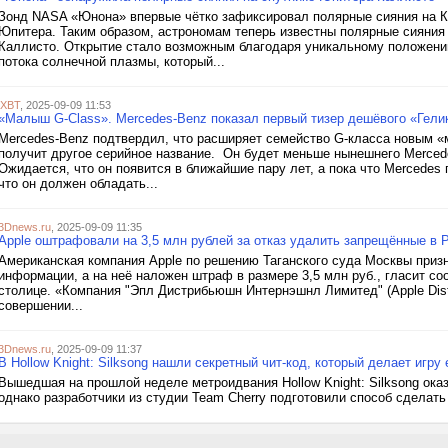
Зонд NASA «Юнона» впервые чётко зафиксировал полярные сияния на К
Юпитера. Таким образом, астрономам теперь известны полярные сияния 
Каллисто. Открытие стало возможным благодаря уникальному положени
потока солнечной плазмы, который...
iXBT
, 2025-09-09 11:53
«Малыш G-Class». Mercedes-Benz показал первый тизер дешёвого «Гели
Mercedes-Benz подтвердил, что расширяет семейство G-класса новым «
получит другое серийное название. Он будет меньше нынешнего Merced
Ожидается, что он появится в ближайшие пару лет, а пока что Mercedes 
что он должен обладать...
3Dnews.ru
, 2025-09-09 11:35
Apple оштрафовали на 3,5 млн рублей за отказ удалить запрещённые в
Американская компания Apple по решению Таганского суда Москвы приз
информации, а на неё наложен штраф в размере 3,5 млн руб., гласит с
столице. «Компания "Эпл Дистрибьюшн Интернэшнл Лимитед" (Apple Distrib
совершении...
3Dnews.ru
, 2025-09-09 11:37
В Hollow Knight: Silksong нашли секретный чит-код, который делает игр
Вышедшая на прошлой неделе метроидвания Hollow Knight: Silksong ок
однако разработчики из студии Team Cherry подготовили способ сделать