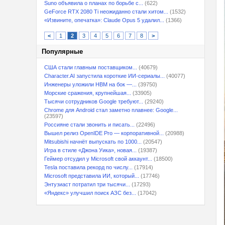
Suno объявила о планах по борьбе с...
(622)
GeForce RTX 2080 Ti неожиданно стали хитом...
(1532)
«Извините, опечатка»: Claude Opus 5 удалил...
(1366)
<
1
2
3
4
5
6
7
8
>
Популярные
США стали главным поставщиком...
(40679)
Character.AI запустила короткие ИИ-сериалы...
(40077)
Инженеры уложили HBM на бок —...
(39750)
Морские сражения, крупнейшая...
(33905)
Тысячи сотрудников Google требуют...
(29240)
Chrome для Android стал заметно плавнее: Google...
(23597)
Россияне стали звонить и писать...
(22496)
Вышел релиз OpenIDE Pro — корпоративной...
(20988)
Mitsubishi начнёт выпускать по 1000...
(20547)
Игра в стиле «Джона Уика», новая...
(19387)
Геймер отсудил у Microsoft свой аккаунт...
(18500)
Tesla поставила рекорд по числу...
(17914)
Microsoft представила ИИ, который...
(17746)
Энтузиаст потратил три тысячи...
(17293)
«Яндекс» улучшил поиск АЗС без...
(17042)