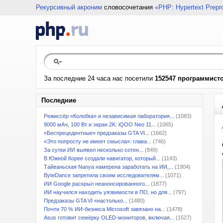
Рекурсивный акроним
словосочетания
«PHP: Hypertext Prepr
За последние 24 часа нас посетили
152547 программист
Последние
Режиссёр «Колобка» и независимая лаборатория...
(1083)
9000 мАч, 100 Вт и экран 2K: iQOO Neo 11...
(1065)
«Беспрецедентные» предзаказы GTA VI...
(1662)
«Это попросту не имеет смысла»: глава...
(746)
За сутки ИИ выявил несколько сотен...
(849)
В Южной Корее создали навигатор, который...
(1143)
Тайваньская Nanya намерена заработать на ИИ,...
(1904)
ByteDance запретила своим исследователям...
(1071)
ИИ Google раскрыл неанонсированного...
(1877)
ИИ научился находить уязвимости в ПО, но для...
(797)
Предзаказы GTA VI «настолько...
(1480)
Почти 70 % ИИ-бизнеса Microsoft завязано на...
(1478)
Asus готовит семёрку OLED-мониторов, включая...
(1527)