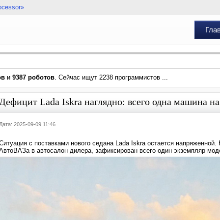
ocessor»
Гла
ов
и
9387 роботов
. Сейчас ищут 2238 программистов ...
Дефицит Lada Iskra наглядно: всего одна машина на
Дата: 2025-09-09 11:46
Ситуация с поставками нового седана Lada Iskra остается напряженной.
АвтоВАЗа в автосалон дилера, зафиксирован всего один экземпляр мод