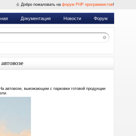
Добро пожаловать на
форум PHP программистов
!
вная
Документация
Новости
Форум
 автовозе
 На автовозе, выезжающем с парковки готовой продукции
ели.