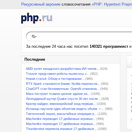
Рекурсивный акроним
словосочетания
«PHP: Hypertext Prepr
За последние 24 часа нас посетил
140321 программист
Последние
AMD купит канадского разработчика ИИ-чипов...
(624)
Trouver представил роботы-пылесосы с...
(852)
Новая статья: Обзор и тестирование...
(980)
RTX Spark становится ближе: Nvidia перенесла...
(950)
ChatGPT стал безлимитным: OpenAI отменила...
(949)
Маск построит «самое ценное здание на...
(1049)
Легендарный шутер Quake спустя 30 лет после...
(928)
Кратер найден: южнокорейский зонд первым...
(1004)
Испанцы научили один объектив видеть объём —...
(880)
Тактический экшен, масштабные операции и...
(1265)
Machenike переводит 17-дюймовые игровые...
(994)
Machenike переводит 17-дюймовые игровые...
(984)
Thunderobot перевела игровые 17-дюймовые...
(1085)