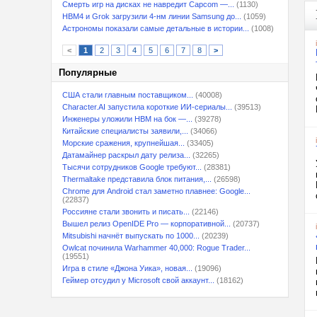
Смерть игр на дисках не навредит Capcom —...
(1130)
HBM4 и Grok загрузили 4-нм линии Samsung до...
(1059)
Астрономы показали самые детальные в истории...
(1008)
<
1
2
3
4
5
6
7
8
>
Популярные
США стали главным поставщиком...
(40008)
Character.AI запустила короткие ИИ-сериалы...
(39513)
Инженеры уложили HBM на бок —...
(39278)
Китайские специалисты заявили,...
(34066)
Морские сражения, крупнейшая...
(33405)
Датамайнер раскрыл дату релиза...
(32265)
Тысячи сотрудников Google требуют...
(28381)
Thermaltake представила блок питания,...
(26598)
Chrome для Android стал заметно плавнее: Google...
(22837)
Россияне стали звонить и писать...
(22146)
Вышел релиз OpenIDE Pro — корпоративной...
(20737)
Mitsubishi начнёт выпускать по 1000...
(20239)
Owlcat починила Warhammer 40,000: Rogue Trader...
(19551)
Игра в стиле «Джона Уика», новая...
(19096)
Геймер отсудил у Microsoft свой аккаунт...
(18162)