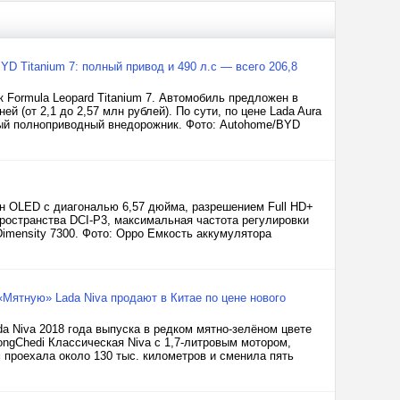
YD Titanium 7: полный привод и 490 л.с — всего 206,8
Formula Leopard Titanium 7. Автомобиль предложен в
й (от 2,1 до 2,57 млн рублей). По сути, по цене Lada Aura
ный полноприводный внедорожник. Фото: Autohome/BYD
н OLED с диагональю 6,57 дюйма, разрешением Full HD+
пространства DCI-P3, максимальная частота регулировки
mensity 7300. Фото: Oppo Емкость аккумулятора
Мятную» Lada Niva продают в Китае по цене нового
 Niva 2018 года выпуска в редком мятно-зелёном цвете
ongChedi Классическая Niva с 1,7-литровым мотором,
проехала около 130 тыс. километров и сменила пять