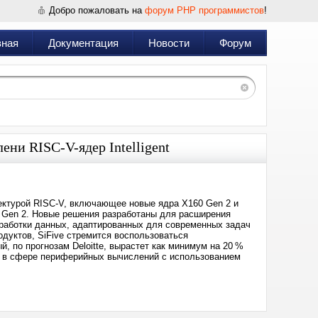
Добро пожаловать на
форум PHP программистов
!
вная
Документация
Новости
Форум
ени RISC-V-ядер Intelligent
итектурой RISC-V, включающее новые ядра X160 Gen 2 и
M Gen 2. Новые решения разработаны для расширения
бработки данных, адаптированных для современных задач
одуктов, SiFive стремится воспользоваться
, по прогнозам Deloitte, вырастет как минимум на 20 %
% в сфере периферийных вычислений с использованием