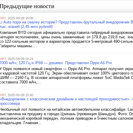
Предыдущие новости
iXBT
, 2025-09-09 16:06
Li Auto пора на свалку истории? Представлен брутальный внедорожник B
тыс. юаней (2,45 млн рублей)
Компания BYD сегодня официально представила гибридный внедорожник 
четырех исполнениях, цены очень заманчивые: от 179,8 до 219,8 тыс. юане
со 122-сильным мотором и вариатором продается 5-метровый 490-силь
Габариты машины...
iXBT
, 2025-09-09 16:24
7000 мАч, 120 Гц и IP69 — дешево. Представлен Oppo A6 Pro
У Oppo появился новый смартфон — Oppo A6 Pro. Аппарат получил экра
и кадровой частотой 120 Гц. Экран обеспечивает охват 100% цветового 
ШИМ — 2160 Гц. В основе аппаратной платформы лежит SoC MediaTek Di
составила 7000 мАч,...
iXBT
, 2025-09-09 15:40
«Внедорожник с классическим дизайном и настоящей проходимостью». «
кроссовера
Необычный лот появился на китайском автомобильном классифайде: Lada
выставлена на продажу в городе Цзинань (провинция Шаньдун). Фото: D
механической коробкой передач, полным приводом и 5-местным салоном 
владельцев. Главная...