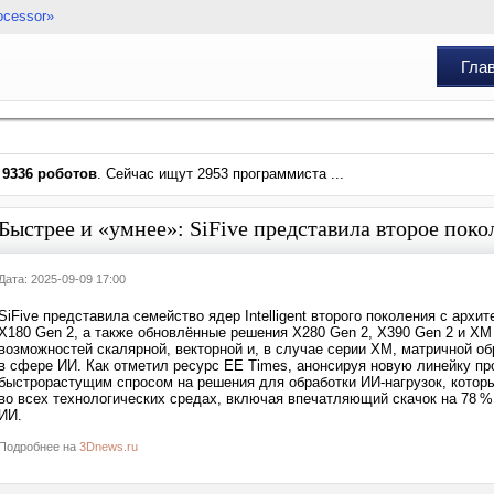
ocessor»
Гла
и
9336 роботов
. Сейчас ищут 2953 программиста ...
Быстрее и «умнее»: SiFive представила второе покол
Дата: 2025-09-09 17:00
SiFive представила семейство ядер Intelligent второго поколения с арх
X180 Gen 2, а также обновлённые решения X280 Gen 2, X390 Gen 2 и X
возможностей скалярной, векторной и, в случае серии XM, матричной о
в сфере ИИ. Как отметил ресурс EE Times, анонсируя новую линейку пр
быстрорастущим спросом на решения для обработки ИИ-нагрузок, который
во всех технологических средах, включая впечатляющий скачок на 78 
ИИ.
Подробнее на
3Dnews.ru