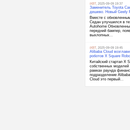
iXBT
, 2025-09-09 19:37
Заменитель Toyota Ca
дешево. Новый Geely P
Вместе с обновленным 
Седан улучшился в те
Autohome Обновленный
передний бампер, поя
выхлопных...
iXBT
, 2025-09-09 19:45
Alibaba Cloud возглав
роботов X Square Robo
Китайский стартап X 
собственных моделей 
рамках раунда финанс
подразделение Alibaba
Cloud это первый...