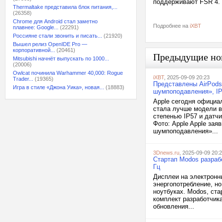
поддерживают FSR 4
Thermaltake представила блок питания,...
(26358)
Chrome для Android стал заметно
Подробнее на
iXBT
плавнее: Google...
(22291)
Россияне стали звонить и писать...
(21920)
Вышел релиз OpenIDE Pro —
корпоративной...
(20461)
Предыдущие но
Mitsubishi начнёт выпускать по 1000...
(20006)
Owlcat починила Warhammer 40,000: Rogue
iXBT
, 2025-09-09 20:23
Trader...
(19365)
Представлены AirPods 
Игра в стиле «Джона Уика», новая...
(18883)
шумпоподавления», IP
Apple сегодня официа
стала лучше модели в
степенью IP57 и датчи
Фото: Apple Apple зая
шумпоподавления»...
3Dnews.ru
, 2025-09-09 20:
Стартап Modos разраб
Гц
Дисплеи на электронны
энергопотребление, н
ноутбуках. Modos, ста
комплект разработчик
обновления...