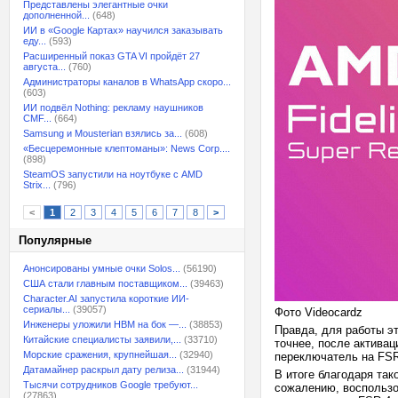
Представлены элегантные очки
дополненной...
(648)
ИИ в «Google Картах» научился заказывать
еду...
(593)
Расширенный показ GTA VI пройдёт 27
августа...
(760)
Администраторы каналов в WhatsApp скоро...
(603)
ИИ подвёл Nothing: рекламу наушников
CMF...
(664)
Samsung и Mousterian взялись за...
(608)
«Бесцеремонные клептоманы»: News Corp....
(898)
SteamOS запустили на ноутбуке с AMD
Strix...
(796)
<
1
2
3
4
5
6
7
8
>
Популярные
Анонсированы умные очки Solos...
(56190)
США стали главным поставщиком...
(39463)
Character.AI запустила короткие ИИ-
сериалы...
(39057)
Фото Videocardz
Инженеры уложили HBM на бок —...
(38853)
Правда, для работы э
Китайские специалисты заявили,...
(33710)
точнее, после активац
Морские сражения, крупнейшая...
(32940)
переключатель на FSR
Датамайнер раскрыл дату релиза...
(31944)
В итоге благодаря так
Тысячи сотрудников Google требуют...
сожалению, воспользо
(27863)