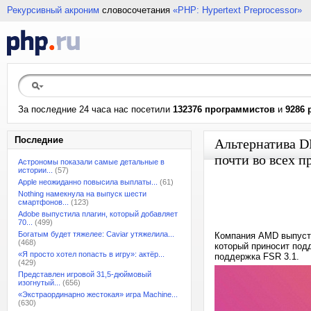
Рекурсивный акроним
словосочетания
«PHP: Hypertext Preprocessor»
За последние 24 часа нас посетили
132376 программистов
и
9286 
Последние
Альтернатива DL
почти во всех п
Астрономы показали самые детальные в
истории...
(57)
Apple неожиданно повысила выплаты...
(61)
Nothing намекнула на выпуск шести
смартфонов...
(123)
Adobe выпустила плагин, который добавляет
70...
(499)
Богатым будет тяжелее: Caviar утяжелила...
Компания AMD выпусти
(468)
который приносит под
«Я просто хотел попасть в игру»: актёр...
поддержка FSR 3.1.
(429)
Представлен игровой 31,5-дюймовый
изогнутый...
(656)
«Экстраординарно жестокая» игра Machine...
(630)