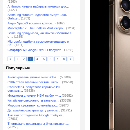
(1363)
Anthropic начала набирать команду для...
(1427)
Samsung готовит недорогие смарт-часы
Galaxy...
(1763)
Акции SpaceX вошли в крутое...
(1662)
Moonlighter 2: The Endless Vault скоро...
(1234)
Samsung придумала, как почти избавиться
от...
(1335)
Microsoft подтёрла свою рекомендацию о
32...
(1311)
Смартфоны Google Pixel 11 получат...
(1785)
<
1
2
3
4
5
6
7
8
>
Популярные
Анонсированы умные очки Solos...
(55908)
США стали главным поставщиком...
(39228)
Character.AI запустила короткие ИИ-
сериалы...
(38838)
Инженеры уложили HBM на бок —...
(38682)
Китайские специалисты заявили,...
(33535)
Морские сражения, крупнейшая...
(32670)
Датамайнер раскрыл дату релиза...
(31791)
Тысячи сотрудников Google требуют...
(27631)
Thermaltake представила блок питания,...
(26255)