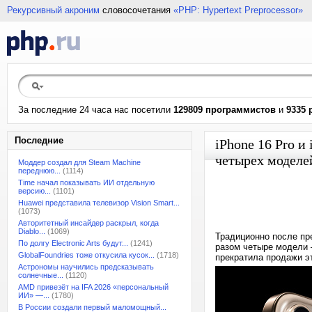
Рекурсивный акроним
словосочетания
«PHP: Hypertext Preprocessor»
За последние 24 часа нас посетили
129809 программистов
и
9335 
Последние
iPhone 16 Pro и
четырех моделе
Моддер создал для Steam Machine
переднюю...
(1114)
Time начал показывать ИИ отдельную
версию...
(1101)
Huawei представила телевизор Vision Smart...
(1073)
Авторитетный инсайдер раскрыл, когда
Diablo...
(1069)
Традиционно после пр
По долгу Electronic Arts будут...
(1241)
разом четыре модели —
GlobalFoundries тоже откусила кусок...
(1718)
прекратила продажи эт
Астрономы научились предсказывать
солнечные...
(1120)
AMD привезёт на IFA 2026 «персональный
ИИ» —...
(1780)
В России создали первый маломощный...