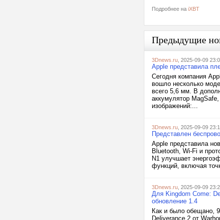
Подробнее на
iXBT
Предыдущие но
3Dnews.ru
, 2025-09-09 23:
Apple представила пле
Сегодня компания App
вошло несколько модел
всего 5,6 мм. В допол
аккумулятор MagSafe,
изображений:...
3Dnews.ru
, 2025-09-09 23:
Представлен беспровод
Apple представила но
Bluetooth, Wi-Fi и про
N1 улучшает энергоэф
функций, включая точк
3Dnews.ru
, 2025-09-09 23:
Для Kingdom Come: De
обновление 1.4
Как и было обещано, 
Deliverance 2 от Warh