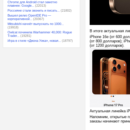
Chrome для Android стал заметно
плавнее: Google...
(22013)
Россияне стали звонить и писать...
(21802)
Вышел релиз OpenIDE Pro —
корпоративной...
(20367)
Mitsubishi начнёт выпускать по 1000...
(19918)
В итоге актуальная ли
Owlcat починила Warhammer 40,000: Rogue
Trader...
(19281)
iPhone 16e (от 600 дол
Игра в стиле «Джона Уика», новая...
(18797)
(от 800 долларов); ‌iPh
(от 1200 долларов).
Актуальная линейка iP
Напомним, открытые пр
заказы начинают прини