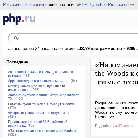
Рекурсивный акроним
словосочетания
«PHP: Hypertext Preprocessor»
За последние 24 часа нас посетили
132599 программистов
и
9286 
Последние
«Напоминает
the Woods к 
Астрономы показали самые детальные в
истории...
(91)
прямые ассо
Apple неожиданно повысила выплаты...
(94)
Nothing намекнула на выпуск шести
смартфонов...
(186)
Adobe выпустила плагин, который добавляет
70...
(499)
Разработчики из Ironw
Богатым будет тяжелее: Caviar утяжелила...
дополнение к своему с
(470)
Woods, по случаю его
«Я просто хотел попасть в игру»: актёр...
(434)
Interactive
Представлен игровой 31,5-дюймовый
изогнутый...
(657)
Подробнее на
3Dnews.ru
«Экстраординарно жестокая» игра Machine...
(631)