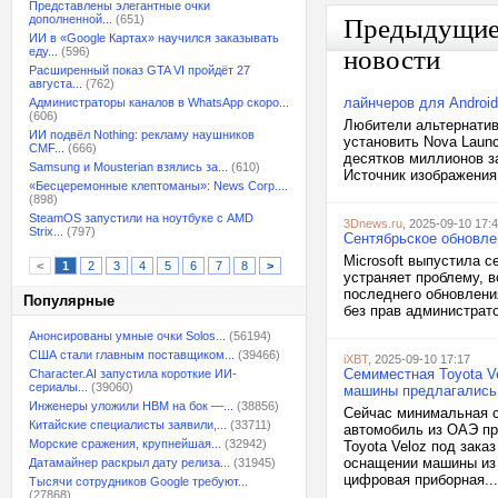
Представлены элегантные очки
дополненной...
(651)
Предыдущи
ИИ в «Google Картах» научился заказывать
еду...
(596)
новости
Расширенный показ GTA VI пройдёт 27
августа...
(762)
лайнчеров для Android
Администраторы каналов в WhatsApp скоро...
(606)
Любители альтернативн
ИИ подвёл Nothing: рекламу наушников
установить Nova Launc
CMF...
(666)
десятков миллионов з
Samsung и Mousterian взялись за...
(610)
Источник изображения: 
«Бесцеремонные клептоманы»: News Corp....
(898)
SteamOS запустили на ноутбуке с AMD
3Dnews.ru
, 2025-09-10 17:
Strix...
(797)
Сентябрьское обновле
Microsoft выпустила с
<
1
2
3
4
5
6
7
8
>
устраняет проблему, 
последнего обновлени
Популярные
без прав администрато
Анонсированы умные очки Solos...
(56194)
США стали главным поставщиком...
(39466)
iXBT
, 2025-09-10 17:17
Семиместная Toyota V
Character.AI запустила короткие ИИ-
сериалы...
(39060)
машины предлагались 
Инженеры уложили HBM на бок —...
(38856)
Сейчас минимальная ст
Китайские специалисты заявили,...
(33711)
автомобиль из ОАЭ пр
Морские сражения, крупнейшая...
(32942)
Toyota Veloz под зака
оснащении машины из 
Датамайнер раскрыл дату релиза...
(31945)
цифровая приборная...
Тысячи сотрудников Google требуют...
(27868)