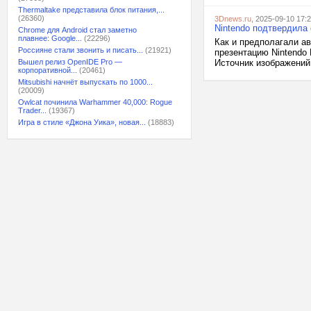
Thermaltake представила блок питания,...
(26360)
3Dnews.ru
, 2025-09-10 17:
Nintendo подтвердила 
Chrome для Android стал заметно
плавнее: Google...
(22296)
Как и предполагали ав
Россияне стали звонить и писать...
(21921)
презентацию Nintendo 
Вышел релиз OpenIDE Pro —
Источник изображений
корпоративной...
(20461)
Mitsubishi начнёт выпускать по 1000...
(20009)
Owlcat починила Warhammer 40,000: Rogue
Trader...
(19367)
Игра в стиле «Джона Уика», новая...
(18883)