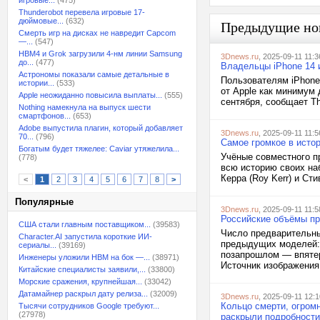
игровые...
(475)
Thunderobot перевела игровые 17-
дюймовые...
(632)
Предыдущие но
Смерть игр на дисках не навредит Capcom
—...
(547)
HBM4 и Grok загрузили 4-нм линии Samsung
3Dnews.ru
, 2025-09-11 11:3
до...
(477)
Владельцы iPhone 14 
Астрономы показали самые детальные в
Пользователям iPhone
истории...
(533)
от Apple как минимум 
Apple неожиданно повысила выплаты...
(555)
сентября, сообщает Th
Nothing намекнула на выпуск шести
смартфонов...
(653)
Adobe выпустила плагин, который добавляет
3Dnews.ru
, 2025-09-11 11:5
70...
(796)
Самое громкое в исто
Богатым будет тяжелее: Caviar утяжелила...
Учёные совместного п
(778)
всю историю своих на
Керра (Roy Kerr) и Сти
<
1
2
3
4
5
6
7
8
>
Популярные
3Dnews.ru
, 2025-09-11 11:5
Российские объёмы пр
США стали главным поставщиком...
(39583)
Число предварительны
Character.AI запустила короткие ИИ-
предыдущих моделей: 
сериалы...
(39169)
позапрошлом — впятер
Инженеры уложили HBM на бок —...
(38971)
Источник изображения:
Китайские специалисты заявили,...
(33800)
Морские сражения, крупнейшая...
(33042)
Датамайнер раскрыл дату релиза...
(32009)
3Dnews.ru
, 2025-09-11 12:1
Кольцо смерти, огромн
Тысячи сотрудников Google требуют...
(27978)
раскрыли подробности