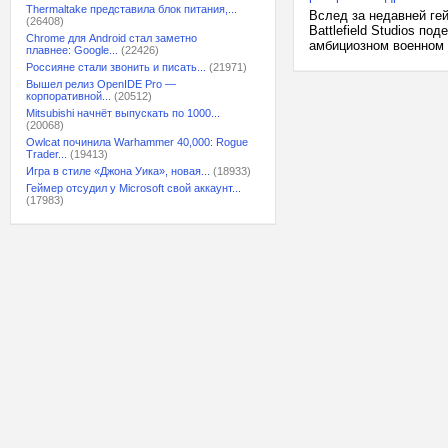
Thermaltake представила блок питания,...
Вслед за недавней гей
(26408)
Battlefield Studios 
Chrome для Android стал заметно
амбициозном военном шу
плавнее: Google...
(22426)
Россияне стали звонить и писать...
(21971)
Вышел релиз OpenIDE Pro —
корпоративной...
(20512)
Mitsubishi начнёт выпускать по 1000...
(20068)
Owlcat починила Warhammer 40,000: Rogue
Trader...
(19413)
Игра в стиле «Джона Уика», новая...
(18933)
Геймер отсудил у Microsoft свой аккаунт...
(17983)