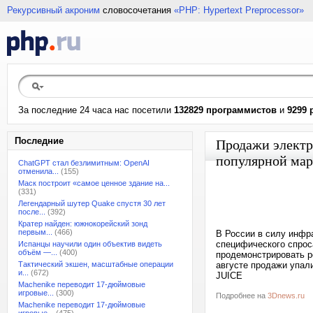
Рекурсивный акроним
словосочетания
«PHP: Hypertext Preprocessor»
За последние 24 часа нас посетили
132829 программистов
и
9299 
Последние
Продажи электр
популярной мар
ChatGPT стал безлимитным: OpenAI
отменила...
(155)
Маск построит «самое ценное здание на...
(331)
Легендарный шутер Quake спустя 30 лет
после...
(392)
Кратер найден: южнокорейский зонд
первым...
(466)
В России в силу инфр
специфического спрос
Испанцы научили один объектив видеть
объём —...
(400)
продемонстрировать р
Тактический экшен, масштабные операции
августе продажи упали
и...
(672)
JUICE
Machenike переводит 17-дюймовые
игровые...
(300)
Подробнее на
3Dnews.ru
Machenike переводит 17-дюймовые