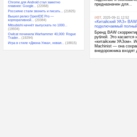
Chrome для Android стал заметно
предназначен для...
плавнее: Google...
(22068)
Россияне стали звонить и писать...
(21825)
Вышел релиз OpenIDE Pro —
iXBT
, 2025-09-11 12:52
корпоративной...
(20384)
«Китайский УАЗ» BAW 
Mitsubishi начнёт выпускать по 1000...
подключаемый полный 
(19934)
Бренд BAW скорректир
Owlcat починила Warhammer 40,000: Rogue
рублей. Это касается
Trader...
(19294)
«китайским УАЗом». И
Игра в стиле «Джона Уика», новая...
(18815)
Machinist — она сохр
внедорожника входят д