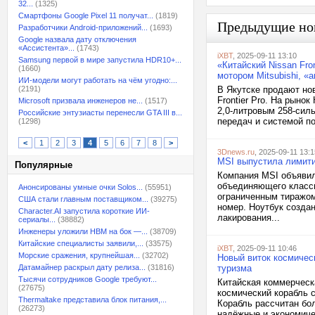
32...
(1325)
Смартфоны Google Pixel 11 получат...
(1819)
Предыдущие но
Разработчики Android-приложений...
(1693)
Google назвала дату отключения
«Ассистента»...
(1743)
iXBT
, 2025-09-11 13:10
Samsung первой в мире запустила HDR10+...
«Китайский Nissan Fr
(1660)
мотором Mitsubishi, 
ИИ-модели могут работать на чём угодно:...
(2191)
В Якутске продают но
Frontier Pro. На рыно
Microsoft призвала инженеров не...
(1517)
2,0-литровым 258-сил
Российские энтузиасты перенесли GTA III в...
передач и системой по
(1298)
<
1
2
3
4
5
6
7
8
>
3Dnews.ru
, 2025-09-11 13:1
MSI выпустила лимитир
Популярные
Компания MSI объявила
объединяющего класси
Анонсированы умные очки Solos...
(55951)
ограниченным тиражом
США стали главным поставщиком...
(39275)
номер. Ноутбук созда
Character.AI запустила короткие ИИ-
лакирования...
сериалы...
(38882)
Инженеры уложили HBM на бок —...
(38709)
Китайские специалисты заявили,...
(33575)
iXBT
, 2025-09-11 10:46
Морские сражения, крупнейшая...
(32702)
Новый виток космичес
Датамайнер раскрыл дату релиза...
(31816)
туризма
Тысячи сотрудников Google требуют...
Китайская коммерческ
(27675)
космический корабль с
Thermaltake представила блок питания,...
Корабль рассчитан бол
(26273)
надёжные и экономиче