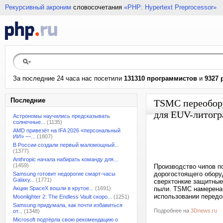
Рекурсивный акроним
словосочетания
«PHP: Hypertext Preprocessor»
За последние 24 часа нас посетили
131310 программистов
и
9327 
Последние
TSMC переобору
для EUV-литог
Астрономы научились предсказывать
солнечные...
(1135)
AMD привезёт на IFA 2026 «персональный
ИИ» —...
(1807)
В России создали первый маломощный...
(1377)
Anthropic начала набирать команду для...
(1459)
Производство чипов п
дорогостоящего обору
Samsung готовит недорогие смарт-часы
Galaxy...
(1771)
сверхтонкие защитные
Акции SpaceX вошли в крутое...
(1691)
пыли. TSMC намерена 
использовании передо
Moonlighter 2: The Endless Vault скоро...
(1251)
Samsung придумала, как почти избавиться
Подробнее на
3Dnews.ru
от...
(1348)
Microsoft подтёрла свою рекомендацию о