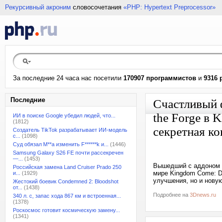
Рекурсивный акроним
словосочетания
«PHP: Hypertext Preprocessor»
За последние 24 часа нас посетили
170907 программистов
и
9316 
Последние
Счастливый 
the Forge в 
ИИ в поиске Google убедил людей, что...
(1812)
секретная к
Создатель TikTok разрабатывает ИИ-модель
с...
(1098)
Суд обязал M**a изменить F******k и...
(1446)
Samsung Galaxy S26 FE почти рассекречен
—...
(1453)
Вышедший с аддоном L
Российская замена Land Cruiser Prado 250
мире Kingdom Come: De
и...
(1929)
улучшения, но и новую
Жестокий боевик Condemned 2: Bloodshot
от...
(1438)
Подробнее на
3Dnews.ru
340 л. с, запас хода 867 км и встроенная...
(1378)
Роскосмос готовит космическую замену...
(1341)