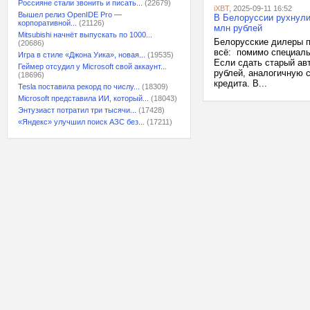
Россияне стали звонить и писать...
(22679)
iXBT
, 2025-09-11 16:52
Вышел релиз OpenIDE Pro —
В Белоруссии рухнули 
корпоративной...
(21126)
млн рублей
Mitsubishi начнёт выпускать по 1000...
Белорусские дилеры п
(20686)
всё: помимо специаль
Игра в стиле «Джона Уика», новая...
(19535)
Если сдать старый авт
Геймер отсудил у Microsoft свой аккаунт...
рублей, аналогичную 
(18696)
кредита. В...
Tesla поставила рекорд по числу...
(18309)
Microsoft представила ИИ, который...
(18043)
Энтузиаст потратил три тысячи...
(17428)
«Яндекс» улучшил поиск АЗС без...
(17211)