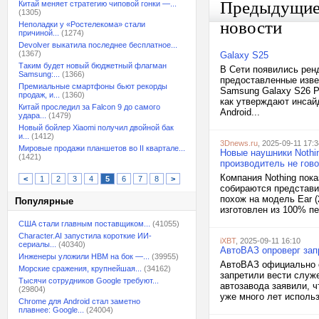
Предыдущи
Китай меняет стратегию чиповой гонки —...
(1305)
новости
Неполадки у «Ростелекома» стали
причиной...
(1274)
Devolver выкатила последнее бесплатное...
(1367)
Galaxy S25
Таким будет новый бюджетный флагман
В Сети появились рен
Samsung:...
(1366)
предоставленные изве
Премиальные смартфоны бьют рекорды
Samsung Galaxy S26 P
продаж, и...
(1360)
как утверждают инсай
Китай проследил за Falcon 9 до самого
Android...
удара...
(1479)
Новый бойлер Xiaomi получил двойной бак
и...
(1412)
3Dnews.ru
, 2025-09-11 17:3
Мировые продажи планшетов во II квартале...
Новые наушники Nothin
(1421)
производитель не гов
Компания Nothing пока
<
1
2
3
4
5
6
7
8
>
собираются представит
похож на модель Ear (
Популярные
изготовлен из 100% пе
США стали главным поставщиком...
(41055)
Character.AI запустила короткие ИИ-
iXBT
, 2025-09-11 16:10
сериалы...
(40340)
АвтоВАЗ опроверг зап
Инженеры уложили HBM на бок —...
(39955)
АвтоВАЗ официально о
Морские сражения, крупнейшая...
(34162)
запретили вести служ
Тысячи сотрудников Google требуют...
автозавода заявили, 
(29804)
уже много лет исполь
Chrome для Android стал заметно
плавнее: Google...
(24004)