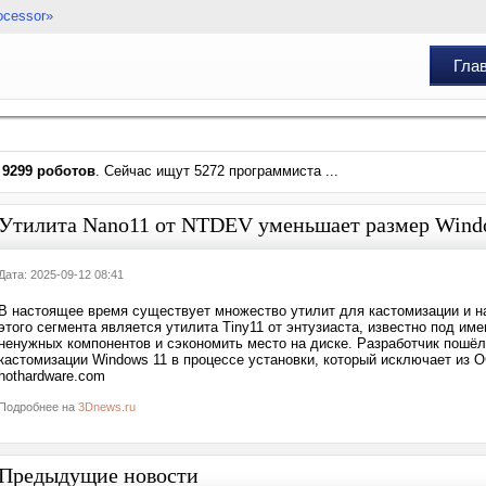
ocessor»
Гла
и
9299 роботов
. Сейчас ищут 5272 программиста ...
Утилита Nano11 от NTDEV уменьшает размер Windo
Дата: 2025-09-12 08:41
В настоящее время существует множество утилит для кастомизации и н
этого сегмента является утилита Tiny11 от энтузиаста, известно под и
ненужных компонентов и сэкономить место на диске. Разработчик пошё
кастомизации Windows 11 в процессе установки, который исключает из О
hothardware.com
Подробнее на
3Dnews.ru
Предыдущие новости