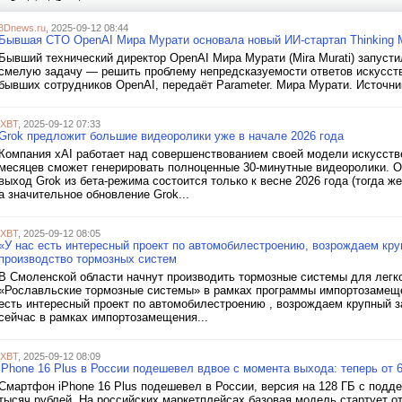
3Dnews.ru
, 2025-09-12 08:44
Бывшая CTO OpenAI Мира Мурати основала новый ИИ-стартап Thinking 
Бывший технический директор OpenAI Мира Мурати (Mira Murati) запустил
смелую задачу — решить проблему непредсказуемости ответов искусств
бывших сотрудников OpenAI, передаёт Parameter. Мира Мурати. Источник
iXBT
, 2025-09-12 07:33
Grok предложит большие видеоролики уже в начале 2026 года
Компания xAI работает над совершенствованием своей модели искусстве
месяцев сможет генерировать полноценные 30-минутные видеоролики. Об
выход Grok из бета-режима состоится только к весне 2026 года (тогда 
а значительное обновление Grok...
iXBT
, 2025-09-12 08:05
«У нас есть интересный проект по автомобилестроению, возрождаем кр
производство тормозных систем
В Смоленской области начнут производить тормозные системы для легк
«Рославльские тормозные системы» в рамках программы импортозамеще
есть интересный проект по автомобилестроению , возрождаем крупный 
сейчас в рамках импортозамещения...
iXBT
, 2025-09-12 08:09
iPhone 16 Plus в России подешевел вдвое с момента выхода: теперь от 6
Смартфон iPhone 16 Plus подешевел в России, версия на 128 ГБ с подд
тысяч рублей. На российских маркетплейсах базовая модель стартует о