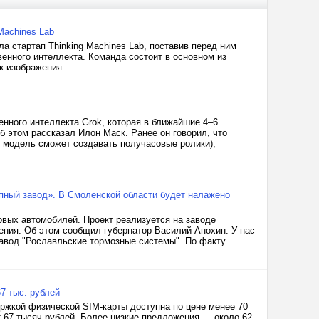
Machines Lab
а стартап Thinking Machines Lab, поставив перед ним
енного интеллекта. Команда состоит в основном из
 изображения:...
нного интеллекта Grok, которая в ближайшие 4–6
 этом рассказал Илон Маск. Ранее он говорил, что
же модель сможет создавать получасовые ролики),
упный завод». В Смоленской области будет налажено
овых автомобилей. Проект реализуется на заводе
ния. Об этом сообщил губернатор Василий Анохин. У нас
завод "Рославльские тормозные системы". По факту
7 тыс. рублей
ержкой физической SIM-карты доступна по цене менее 70
т 67 тысяч рублей. Более низкие предложения — около 62