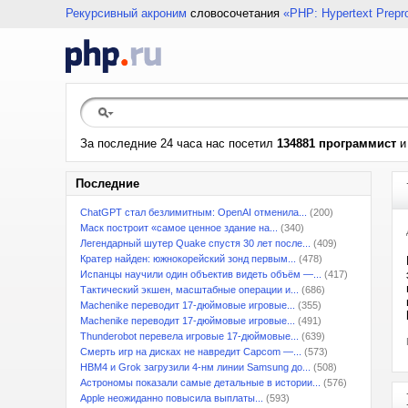
Рекурсивный акроним
словосочетания
«PHP: Hypertext Prepr
За последние 24 часа нас посетил
134881 программист
Последние
ChatGPT стал безлимитным: OpenAI отменила...
(200)
Маск построит «самое ценное здание на...
(340)
Легендарный шутер Quake спустя 30 лет после...
(409)
Кратер найден: южнокорейский зонд первым...
(478)
Испанцы научили один объектив видеть объём —...
(417)
Тактический экшен, масштабные операции и...
(686)
Machenike переводит 17-дюймовые игровые...
(355)
Machenike переводит 17-дюймовые игровые...
(491)
Thunderobot перевела игровые 17-дюймовые...
(639)
Смерть игр на дисках не навредит Capcom —...
(573)
HBM4 и Grok загрузили 4-нм линии Samsung до...
(508)
Астрономы показали самые детальные в истории...
(576)
Apple неожиданно повысила выплаты...
(593)