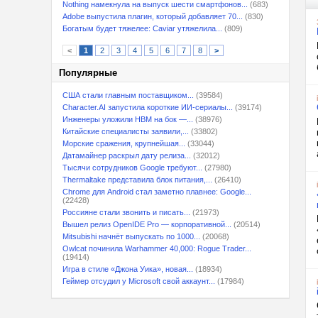
Nothing намекнула на выпуск шести смартфонов...
(683)
Adobe выпустила плагин, который добавляет 70...
(830)
Богатым будет тяжелее: Caviar утяжелила...
(809)
<
1
2
3
4
5
6
7
8
>
Популярные
США стали главным поставщиком...
(39584)
Character.AI запустила короткие ИИ-сериалы...
(39174)
Инженеры уложили HBM на бок —...
(38976)
Китайские специалисты заявили,...
(33802)
Морские сражения, крупнейшая...
(33044)
Датамайнер раскрыл дату релиза...
(32012)
Тысячи сотрудников Google требуют...
(27980)
Thermaltake представила блок питания,...
(26410)
Chrome для Android стал заметно плавнее: Google...
(22428)
Россияне стали звонить и писать...
(21973)
Вышел релиз OpenIDE Pro — корпоративной...
(20514)
Mitsubishi начнёт выпускать по 1000...
(20068)
Owlcat починила Warhammer 40,000: Rogue Trader...
(19414)
Игра в стиле «Джона Уика», новая...
(18934)
Геймер отсудил у Microsoft свой аккаунт...
(17984)