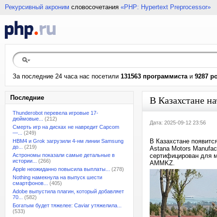
Рекурсивный акроним
словосочетания
«PHP: Hypertext Preprocessor»
За последние 24 часа нас посетили
131563 программиста
и
9287 р
Последние
В Казахстане на
Thunderobot перевела игровые 17-
дюймовые...
(212)
Дата: 2025-09-12 23:56
Смерть игр на дисках не навредит Capcom
—...
(249)
В Казахстане появится
HBM4 и Grok загрузили 4-нм линии Samsung
до...
(219)
Astana Motors Manufac
Астрономы показали самые детальные в
сертифицирован для ме
истории...
(266)
AMMKZ.
Apple неожиданно повысила выплаты...
(278)
Nothing намекнула на выпуск шести
смартфонов...
(405)
Adobe выпустила плагин, который добавляет
70...
(582)
Богатым будет тяжелее: Caviar утяжелила...
(533)