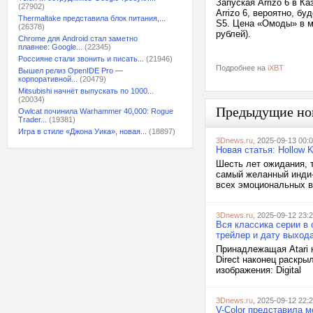
Запуская Arrizo 6 в К
(27902)
Arrizo 6, вероятно, б
Thermaltake представила блок питания,...
S5. Цена «Омоды» в м
(26378)
рублей).
Chrome для Android стал заметно
плавнее: Google...
(22345)
Россияне стали звонить и писать...
(21946)
Подробнее на
iXBT
Вышел релиз OpenIDE Pro —
корпоративной...
(20479)
Mitsubishi начнёт выпускать по 1000...
(20034)
Предыдущие но
Owlcat починила Warhammer 40,000: Rogue
Trader...
(19381)
Игра в стиле «Джона Уика», новая...
(18897)
3Dnews.ru
, 2025-09-13 00:
Новая статья: Hollow 
Шесть лет ожидания, 
самый желанный инди-
всех эмоциональных в
3Dnews.ru
, 2025-09-12 23:
Вся классика серии в 
трейлер и дату выход
Принадлежащая Atari к
Direct наконец раскры
изображения: Digital
3Dnews.ru
, 2025-09-12 22:
V-Color представила 