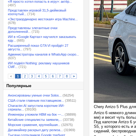
«Я просто хотел попасть в игру»: актёр...
(497)
Представлен игровой 31,5-дюймовый
изогнутый...
(714)
«Экстраординарно жестокая» игра Machine...
(678)
Представлены элегантные очки
дополненной...
(715)
ИИ в «Google Картах» научился заказывать
еду...
(665)
Расширенный показ GTA VI пройдёт 27
августа...
(797)
Администраторы каналов в WhatsApp скоро...
(637)
ИИ подвёл Nothing: рекламу наушников
CMF...
(721)
<
1
2
3
4
5
6
7
8
>
Популярные
Анонсированы умные очки Solos...
(56254)
США стали главным поставщиком...
(39511)
Character.AI запустила короткие ИИ-
Chery Arrizo 5 Plus дл
сериалы...
(39100)
Arrizo 6 немного длин
Инженеры уложили HBM на бок —...
(38899)
мм) и весит чуть боль
Китайские специалисты заявили,...
(33738)
Под капотом Arrizo 6 
Морские сражения, крупнейшая...
(32975)
S5, у которого есть и
Датамайнер раскрыл дату релиза...
(31969)
сидений, беспроводна
Тысячи сотрудников Google требуют...