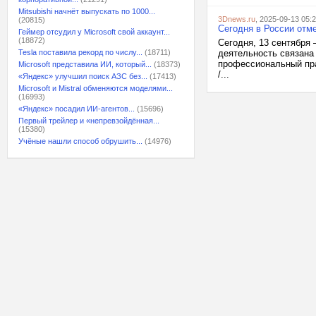
Mitsubishi начнёт выпускать по 1000...
3Dnews.ru
, 2025-09-13 05:
(20815)
Сегодня в России отм
Геймер отсудил у Microsoft свой аккаунт...
(18872)
Сегодня, 13 сентября 
Tesla поставила рекорд по числу...
(18711)
деятельность связана
профессиональный пра
Microsoft представила ИИ, который...
(18373)
/...
«Яндекс» улучшил поиск АЗС без...
(17413)
Microsoft и Mistral обменяются моделями...
(16993)
«Яндекс» посадил ИИ-агентов...
(15696)
Первый трейлер и «непревзойдённая...
(15380)
Учёные нашли способ обрушить...
(14976)