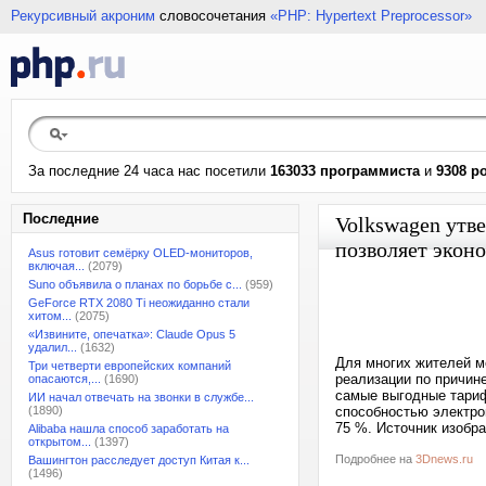
Рекурсивный акроним
словосочетания
«PHP: Hypertext Preprocessor»
За последние 24 часа нас посетили
163033 программиста
и
9308 р
Последние
Volkswagen утв
позволяет экон
Asus готовит семёрку OLED-мониторов,
включая...
(2079)
Suno объявила о планах по борьбе с...
(959)
GeForce RTX 2080 Ti неожиданно стали
хитом...
(2075)
«Извините, опечатка»: Claude Opus 5
удалил...
(1632)
Для многих жителей м
Три четверти европейских компаний
реализации по причине
опасаются,...
(1690)
самые выгодные тариф
ИИ начал отвечать на звонки в службе...
(1890)
способностью электро
75 %. Источник изобр
Alibaba нашла способ заработать на
открытом...
(1397)
Подробнее на
3Dnews.ru
Вашингтон расследует доступ Китая к...
(1496)