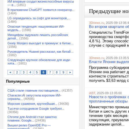
ИИ впервые создал жизнеспособные вирусы
— в...
(1851)
Предыдущие но
В приложении ChatGPT появится генератор...
(1464)
LG оправдалась за софт для мониторов,...
(1484)
3Dnews.ru
, 2025-09-13 06:
Во втором квартале о
Опасная тенденция: нашумевшая ИИ-
модель...
(1590)
Специалисты TrendFor
Минцифры задумало лишить российских
производства смартфон
детей...
(1556)
4,8 %). Этому способс
Geely Monjaro выходит в премиум: в Китае...
случае с продукцией м
(1556)
Руководитель Huawei рассказал, как Китай...
(1682)
3Dnews.ru
, 2025-09-13 05:
Следующее крупное обновление для инди-
Власти Японии выделя
хита...
(1601)
Программа субсидиров
Японии она работает 
<
2
3
4
5
6
7
8
9
>
контексте строительс
получить $3,63 млрд с
Популярные
США стали главным поставщиком...
(41357)
iXBT
, 2025-09-13 05:00
Character.AI запустила короткие ИИ-
Новости о проблемах 
сериалы...
(40595)
проплаченные обзоры
Морские сражения, крупнейшая...
(34436)
Министерство промышл
Тысячи сотрудников Google требуют...
Китая и шесть других
(30356)
течение трёх месяцев 
Chrome для Android стал заметно
спекуляция, преувелич
плавнее: Google...
(24436)
задержании целой...
Вышел релиз OpenIDE Pro —
корпоративной...
(21291)