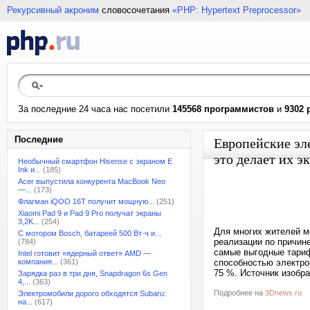
Рекурсивный акроним
словосочетания
«PHP: Hypertext Preprocessor»
За последние 24 часа нас посетили
145568 программистов
и
9302 
Последние
Европейские эл
это делает их 
Необычный смартфон Hisense с экраном E
Ink и...
(185)
Acer выпустила конкурента MacBook Neo
—...
(173)
Флагман iQOO 16T получит мощную...
(251)
Xiaomi Pad 9 и Pad 9 Pro получат экраны
3,2K...
(254)
Для многих жителей м
С мотором Bosch, батареей 500 Вт·ч и...
реализации по причине
(784)
самые выгодные тариф
Intel готовит «ядерный ответ» AMD —
компания...
(361)
способностью электро
75 %. Источник изобр
Зарядка раз в три дня, Snapdragon 6s Gen
4,...
(363)
Подробнее на
3Dnews.ru
Электромобили дорого обходятся Subaru:
на...
(617)