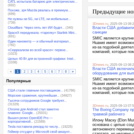
CATL испытала батарею для электрических...
(692)
Предыдущие но
Похоже, зря Mazda рвалась в премиум....
(699)
Не нужны ни 5G, ни LTE, ни мобильные...
(739)
3Dnews.ru
, 2025-09-13 08:
Власти США добавили 
Cloudflare: Через пять лет ИИ будет...
(340)
санкции
SpaceX передумала: «тарелку» Starlink Mini...
(691)
SMIC является крупне
Один нанометр — и обычный материал...
Huawei имеет возможн
(782)
из-за подобной деятел
«Сюрреализм во всей красе»: первое...
компаний, которые пом
(1023)
Целых 40 Вт для встроенной графики: Intel...
(1038)
3Dnews.ru
, 2025-09-13 08:
Власти США включили 
<
1
2
3
4
5
6
7
8
>
оборудование для вып
SMIC является крупне
Популярные
Huawei имеет возможн
из-за подобной деятел
США стали главным поставщиком...
(41786)
компаний, которые пом
Морские сражения, крупнейшая...
(34927)
Тысячи сотрудников Google требуют...
(31329)
3Dnews.ru
, 2025-09-13 07:
Chrome для Android стал заметно
The Boring Company п
плавнее: Google...
(25031)
травмой рабочего
Вышел релиз OpenIDE Pro —
Илону Маску (Elon Mu
корпоративной...
(21589)
основана с целью соз
Tesla поставила рекорд по числу...
(19225)
автономного перемеще
Геймер отсудил у Microsoft свой аккаунт...
стартапа, но недавно 