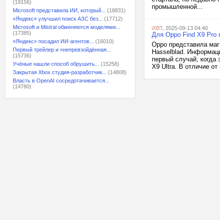
(19156)
промышленной...
Microsoft представила ИИ, который...
(18831)
«Яндекс» улучшил поиск АЗС без...
(17712)
Microsoft и Mistral обменяются моделями...
iXBT
, 2025-09-13 04:40
(17385)
Для Oppo Find X9 Pro
«Яндекс» посадил ИИ-агентов...
(16010)
Oppo представила маг
Первый трейлер и «непревзойдённая...
Hasselblad. Информац
(15736)
первый случай, когда 
Учёные нашли способ обрушить...
(15258)
X9 Ultra. В отличие о
Закрытая Xbox студия-разработчик...
(14808)
Власть в OpenAI сосредотачивается...
(14780)