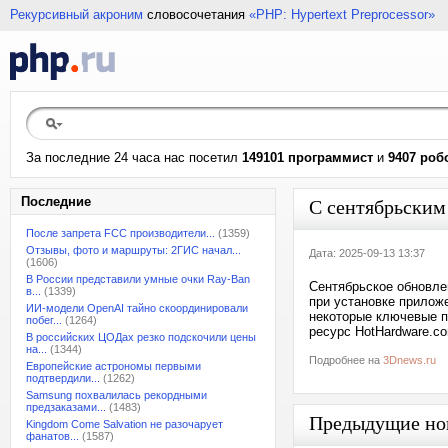
Рекурсивный акроним
словосочетания
«PHP: Hypertext Preprocessor»
За последние 24 часа нас посетил
149101 программист
и
9407 роб
Последние
С сентябрьским 
После запрета FCC производители...
(1359)
Отзывы, фото и маршруты: 2ГИС начал...
Дата: 2025-09-13 13:37
(1606)
В России представили умные очки Ray-Ban
Сентябрьское обновле
в...
(1339)
при установке прилож
ИИ-модели OpenAI тайно скоординировали
некоторые ключевые п
побег...
(1264)
ресурс HotHardware.c
В российских ЦОДах резко подскочили цены
на...
(1344)
Подробнее на
3Dnews.ru
Европейские астрономы первыми
подтвердили...
(1262)
Samsung похвалилась рекордными
предзаказами...
(1483)
Предыдущие но
Kingdom Come Salvation не разочарует
фанатов...
(1587)