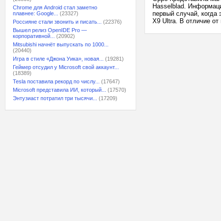
Hasselblad. Информац
Chrome для Android стал заметно
первый случай, когда 
плавнее: Google...
(23327)
X9 Ultra. В отличие о
Россияне стали звонить и писать...
(22376)
Вышел релиз OpenIDE Pro —
корпоративной...
(20902)
Mitsubishi начнёт выпускать по 1000...
(20440)
Игра в стиле «Джона Уика», новая...
(19281)
Геймер отсудил у Microsoft свой аккаунт...
(18389)
Tesla поставила рекорд по числу...
(17647)
Microsoft представила ИИ, который...
(17570)
Энтузиаст потратил три тысячи...
(17209)