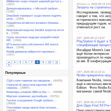
Wildberries скоро откроет широкий доступ к...
3Dnews.ru
, 2025-09-13 13:
(1507)
Затраты на строитель
Долицензировались: с Microsoft требуют...
(1280)
Исследование, проведё
DeepSeek планирует существенно поднять
говорит о том, что за
цены...
(1584)
исторического максим
Разработка китайского ролевого боевика...
предыдущим годом, ко
(1465)
отмечался рост на...
Квартальная выручка Sandisk выросла почти
в...
(1508)
Сразу несколько ведущих разработчиков
iXBT
, 2025-09-13 13:07
ИИ...
(1550)
PlayStation 6 будет в
M**a выпустила собственного ИИ-агента
спецификации процесс
Muse...
(1549)
Инсайдер Moore's Law 
Reddit доверила нейросети оценивать...
ещё более интересно.
(1367)
производиться по нор
кв.мм. В конфигурацию
<
4
5
6
7
8
9
10
11
>
iXBT
, 2025-09-13 13:21
Популярные
Nvidia прекратила про
Компания Nvidia, похо
США стали главным поставщиком...
(40420)
ещё и несколько меся
Character.AI запустила короткие ИИ-
Edition. Фото Nvidia 
сериалы...
(39897)
магазинах самой Nvidi
Инженеры уложили HBM на бок —...
(39588)
Морские сражения, крупнейшая...
(33751)
Тысячи сотрудников Google требуют...
iXBT
, 2025-09-13 04:40
(28928)
Для Oppo Find X9 Pro 
Thermaltake представила блок питания,...
Oppo представила маг
(26808)