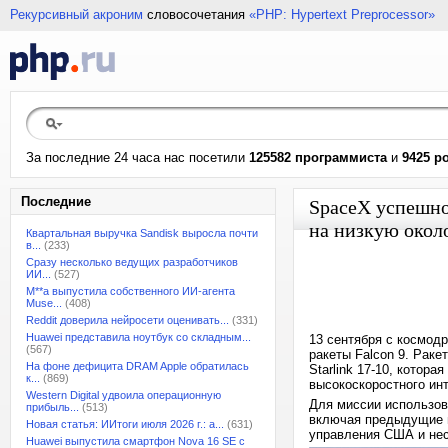
Рекурсивный акроним
словосочетания
«PHP: Hypertext Preprocessor»
За последние 24 часа нас посетили
125582 программиста
и
9425 р
Последние
SpaceX успешно 
на низкую окол
Квартальная выручка Sandisk выросла почти
в...
(233)
Сразу несколько ведущих разработчиков
ИИ...
(527)
M**a выпустила собственного ИИ-агента
Muse...
(408)
Reddit доверила нейросети оценивать...
(331)
Huawei представила ноутбук со складным...
13 сентября с космод
(567)
ракеты Falcon 9. Раке
На фоне дефицита DRAM Apple обратилась
Starlink 17-10, котор
к...
(869)
высокоскоростного инт
Western Digital удвоила операционную
Для миссии использова
прибыль...
(513)
включая предыдущие п
Новая статья: ИИтоги июля 2026 г.: а...
(631)
управления США и нес
Huawei выпустила смартфон Nova 16 SE с