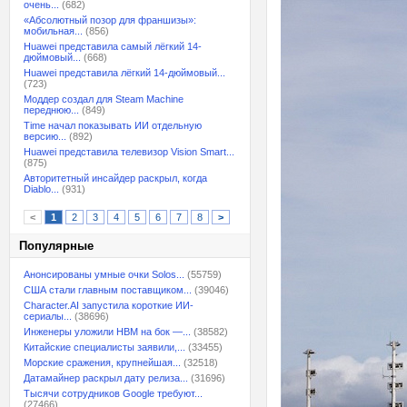
очень...
(682)
«Абсолютный позор для франшизы»:
мобильная...
(856)
Huawei представила самый лёгкий 14-
дюймовый...
(668)
Huawei представила лёгкий 14-дюймовый...
(723)
Моддер создал для Steam Machine
переднюю...
(849)
Time начал показывать ИИ отдельную
версию...
(892)
Huawei представила телевизор Vision Smart...
(875)
Авторитетный инсайдер раскрыл, когда
Diablo...
(931)
<
1
2
3
4
5
6
7
8
>
Популярные
Анонсированы умные очки Solos...
(55759)
США стали главным поставщиком...
(39046)
Character.AI запустила короткие ИИ-
сериалы...
(38696)
Инженеры уложили HBM на бок —...
(38582)
Китайские специалисты заявили,...
(33455)
Морские сражения, крупнейшая...
(32518)
Датамайнер раскрыл дату релиза...
(31696)
Тысячи сотрудников Google требуют...
(27466)