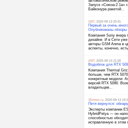
автоматическом режим
Запуск «Союза-2.1а» 
Байконура ракетой...
iXBT
, 2025-09-13 20:41
Первый за очень мног
Опубликованы обзоры X
Компания Sony вчера п
дизайне. И в Сети уже
авторы GSM Arena в ц
аспекты, конечно, есть
iXBT
, 2025-09-13 21:00
Водоблок для RTX 5090
Компания Thermal Griz
больше, чем RTX 5070.
конкретные модели: A
версий RTX 5090. Воз
владельцев...
3Dnews.ru
, 2025-09-13 19:
Петя вернулся: обнару
Эксперты компании ES
HybridPetya — он напо
способностью обходит
исправленную в этом г