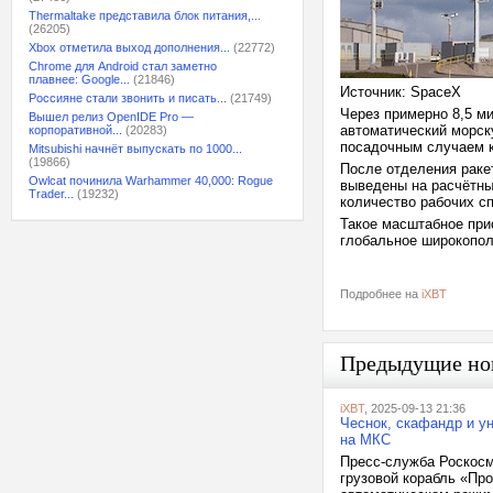
Thermaltake представила блок питания,...
(26205)
Xbox отметила выход дополнения...
(22772)
Chrome для Android стал заметно
плавнее: Google...
(21846)
Источник: SpaceX
Россияне стали звонить и писать...
(21749)
Через примерно 8,5 м
Вышел релиз OpenIDE Pro —
автоматический морску
корпоративной...
(20283)
посадочным случаем ко
Mitsubishi начнёт выпускать по 1000...
(19866)
После отделения раке
Owlcat починила Warhammer 40,000: Rogue
выведены на расчётны
Trader...
(19232)
количество рабочих сп
Такое масштабное при
глобальное широкопол
Подробнее на
iXBT
Предыдущие но
iXBT
, 2025-09-13 21:36
Чеснок, скафандр и у
на МКС
Пресс-служба Роскосм
грузовой корабль «Пр