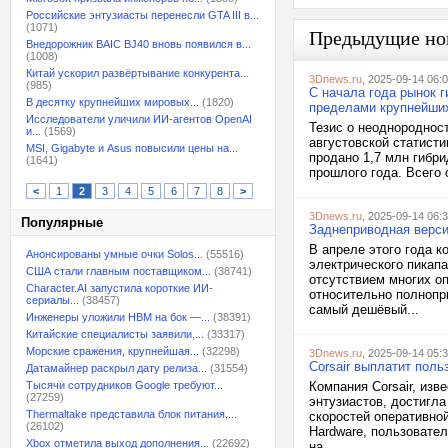
Российские энтузиасты перенесли GTA III в...
(1071)
Предыдущие но
Внедорожник BAIC BJ40 вновь появился в...
(1008)
Китай ускорил развёртывание конкурента...
3Dnews.ru
, 2025-09-14 06:
(985)
С начала года рынок 
В десятку крупнейших мировых...
(1820)
пределами крупнейших
Исследователи уличили ИИ-агентов OpenAI
Тезис о неоднороднос
и...
(1569)
августовской статисти
MSI, Gigabyte и Asus повысили цены на...
продано 1,7 млн гибри
(1641)
прошлого года. Всего 
<
1
2
3
4
5
6
7
8
>
3Dnews.ru
, 2025-09-14 06:
Популярные
Заднеприводная версия
В апреле этого года 
Анонсированы умные очки Solos...
(55516)
электрического пикапа
США стали главным поставщиком...
(38741)
отсутствием многих оп
Character.AI запустила короткие ИИ-
относительно полнопри
сериалы...
(38457)
самый дешёвый...
Инженеры уложили HBM на бок —...
(38391)
Китайские специалисты заявили,...
(33317)
Морские сражения, крупнейшая...
(32298)
3Dnews.ru
, 2025-09-14 05:
Corsair выплатит пол
Датамайнер раскрыл дату релиза...
(31554)
Тысячи сотрудников Google требуют...
Компания Corsair, из
(27259)
энтузиастов, достигла
Thermaltake представила блок питания,...
скоростей оперативно
(26102)
Hardware, пользовател
Xbox отметила выход дополнения...
(22692)
на...