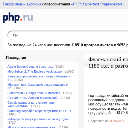
Рекурсивный акроним
словосочетания
«PHP: Hypertext Preprocessor»
За последние 24 часа нас посетили
118510 программистов
и
9652 
Последние
Флагманский вн
1180 л.с. и разг
Акции SpaceX вошли в крутое...
(1420)
Moonlighter 2: The Endless Vault скоро...
(1050)
Samsung придумала, как почти избавиться
от...
(1062)
Microsoft подтёрла свою рекомендацию о
32...
(1020)
Смартфоны Google Pixel 11 получат...
(1463)
Год назад китайский 
Разработчики Android-приложений...
(1412)
роскошный внедорожни
Google назвала дату отключения
мог осуществлять «та
«Ассистента»...
(1338)
поверхности воды. Те
Samsung первой в мире запустила HDR10+...
предыдущей — $179 80
(1483)
ИИ-модели могут работать на чём угодно:...
Подробнее на
3Dnews.ru
(1720)
Microsoft призвала инженеров не...
(1336)