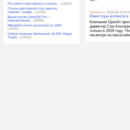
Россияне стали звонить и писать...
(21652)
Chrome для Android стал заметно
плавнее: Google...
(21625)
3Dnews.ru
, 2025-09-14 05:
Инвесторы вложили в 
Вышел релиз OpenIDE Pro —
корпоративной...
(20209)
Компания OpenAI прогн
Mitsubishi начнёт выпускать по 1000...
директор Сэм Альтман
(19767)
только в 2029 году. 
Owlcat починила Warhammer 40,000: Rogue
несмотря на масштабн
Trader...
(19143)