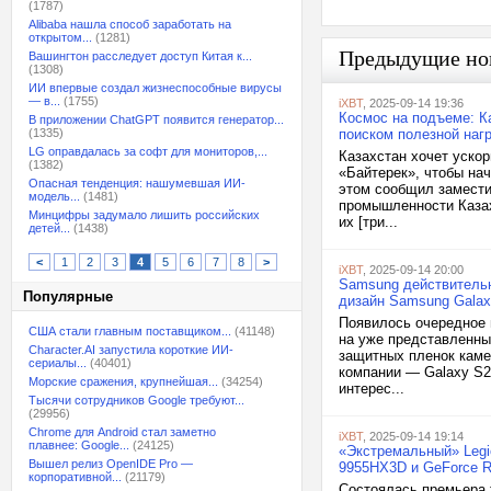
(1787)
Alibaba нашла способ заработать на
открытом...
(1281)
Предыдущие но
Вашингтон расследует доступ Китая к...
(1308)
ИИ впервые создал жизнеспособные вирусы
— в...
(1755)
iXBT
, 2025-09-14 19:36
Космос на подъеме: К
В приложении ChatGPT появится генератор...
(1335)
поиском полезной наг
LG оправдалась за софт для мониторов,...
Казахстан хочет ускор
(1382)
«Байтерек», чтобы нач
Опасная тенденция: нашумевшая ИИ-
этом сообщил замести
модель...
(1481)
промышленности Казах
Минцифры задумало лишить российских
их [три...
детей...
(1438)
<
1
2
3
4
5
6
7
8
>
iXBT
, 2025-09-14 20:00
Samsung действительн
Популярные
дизайн Samsung Galaxy
Появилось очередное 
США стали главным поставщиком...
(41148)
на уже представленны
Character.AI запустила короткие ИИ-
защитных пленок каме
сериалы...
(40401)
компании — Galaxy S26
Морские сражения, крупнейшая...
(34254)
интерес...
Тысячи сотрудников Google требуют...
(29956)
Chrome для Android стал заметно
iXBT
, 2025-09-14 19:14
плавнее: Google...
(24125)
«Экстремальный» Legi
Вышел релиз OpenIDE Pro —
9955HX3D и GeForce R
корпоративной...
(21179)
Состоялась премьера 