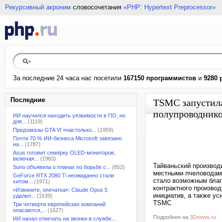
Рекурсивный акроним
словосочетания
«PHP: Hypertext Preprocessor»
За последние 24 часа нас посетили
167150 программистов
и
9280 
Последние
TSMC запустила
полупроводнико
ИИ научился находить уязвимости в ПО, но
для...
(1119)
Предзаказы GTA VI «настолько...
(1959)
Почти 70 % ИИ-бизнеса Microsoft завязано
на...
(1787)
Asus готовит семёрку OLED-мониторов,
включая...
(1983)
Тайваньский производ
Suno объявила о планах по борьбе с...
(852)
местными пчеловодами
GeForce RTX 2080 Ti неожиданно стали
стало возможным благ
хитом...
(1971)
контрактного произво
«Извините, опечатка»: Claude Opus 5
инициатив, а также ус
удалил...
(1539)
TSMC
Три четверти европейских компаний
опасаются,...
(1627)
Подробнее на
3Dnews.ru
ИИ начал отвечать на звонки в службе...