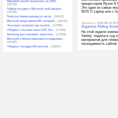
Mitsubishi начнёт выпускать по 1000...
процессором Ryzen 9 
(20733)
Это один из самых мо
Геймер отсудил у Microsoft свой аккаунт...
5070 Ti Laptop или с 
(18758)
Tesla поставила рекорд по числу...
(18412)
Microsoft представила ИИ, который...
(18142)
3Dnews.ru
, 2025-09-14 18:
Энтузиаст потратил три тысячи...
(17485)
Издатель Rolling Stone
«Яндекс» улучшил поиск АЗС без...
(17266)
На этой неделе компан
Samsung рассчитывает запустить...
(17039)
Variety, подала в суд
Microsoft и Mistral обменяются моделями...
материалов для генер
(16782)
посещаемость сайтов P
«Яндекс» посадил ИИ-агентов...
(15507)