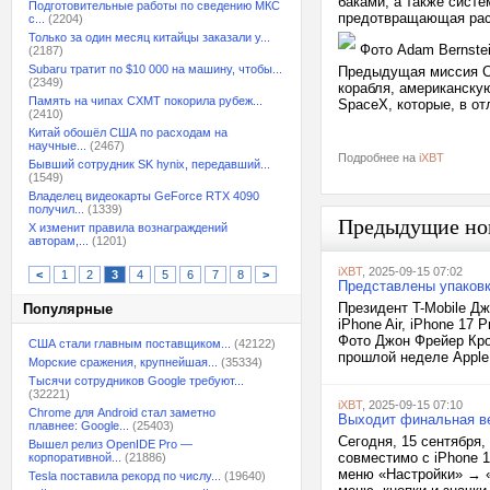
баками, а также сист
Подготовительные работы по сведению МКС
предотвращающая рас
с...
(2204)
Только за один месяц китайцы заказали у...
Фото Adam Bernstein
(2187)
Subaru тратит по $10 000 на машину, чтобы...
Предыдущая миссия Cy
(2349)
корабля, американскую
Память на чипах CXMT покорила рубеж...
SpaceX, которые, в о
(2410)
Китай обошёл США по расходам на
научные...
(2467)
Подробнее на
iXBT
Бывший сотрудник SK hynix, передавший...
(1549)
Владелец видеокарты GeForce RTX 4090
получил...
(1339)
Предыдущие но
X изменит правила вознаграждений
авторам,...
(1201)
iXBT
, 2025-09-15 07:02
<
1
2
3
4
5
6
7
8
>
Представлены упаковки 
Президент T-Mobile Д
Популярные
iPhone Air, iPhone 17
Фото Джон Фрейер Кром
США стали главным поставщиком...
(42122)
прошлой неделе Apple
Морские сражения, крупнейшая...
(35334)
Тысячи сотрудников Google требуют...
(32221)
iXBT
, 2025-09-15 07:10
Chrome для Android стал заметно
Выходит финальная ве
плавнее: Google...
(25403)
Сегодня, 15 сентября,
Вышел релиз OpenIDE Pro —
совместимо с iPhone 
корпоративной...
(21886)
меню «Настройки» → «
Tesla поставила рекорд по числу...
(19640)