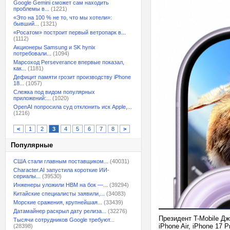
Google Gemini сможет сам находить
проблемы в...
(1221)
«Это на 100 % не то, что мы хотели»:
бывший...
(1321)
«Росатом» построит первый ветропарк в...
(1112)
Акционеры Samsung и SK hynix
потребовали...
(1094)
Марсоход Perseverance впервые показал,
как...
(1181)
Дефицит памяти грозит производству iPhone
18...
(1057)
Слежка под видом популярных
приложений:...
(1020)
OpenAI попросила суд отклонить иск Apple,...
(1216)
<
1
2
3
4
5
6
7
8
>
Популярные
США стали главным поставщиком...
(40031)
Character.AI запустила короткие ИИ-
сериалы...
(39530)
Инженеры уложили HBM на бок —...
(39294)
Китайские специалисты заявили,...
(34083)
Морские сражения, крупнейшая...
(33439)
Датамайнер раскрыл дату релиза...
(32276)
Президент T-Mobile Д
Тысячи сотрудников Google требуют...
iPhone Air, iPhone 17 
(28398)