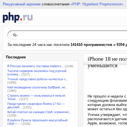
Рекурсивный акроним
словосочетания
«PHP: Hypertext Preprocessor»
За последние 24 часа нас посетили
141410 программистов
и
9354 
Последние
iPhone 18 не по
уменьшится
В России начались поставки первого...
(1146)
Тысячи серверов оказались под угрозой
взлома...
(1117)
Trouver представил роботы-пылесосы с...
(1090)
Intel неожиданно озолотила SoftBank, но...
(1084)
Строить можно — пользоваться нельзя:
Не прошло и недели с 
Техас...
(1127)
следующем флагмане Ap
Представлен смартфон Redmi 17 5G —
которая должна выйти 
дисплей...
(1201)
может остаться без о
Китай ответил на санкции США: ограничил...
Утечка утверждает, чт
(1209)
располагаются датчики
В работе Рунета произошёл масштабный
Apple, возможно, гот
сбой —...
(1026)