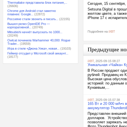
Thermaltake представила блок питания,...
Сегодня, 15 сентября,
(26606)
Setsuna Digital в про
Chrome для Android стал заметно
желтом цвете, а также
плавнее: Google...
(22872)
iPhone 17 с испарител
Россияне стали звонить и писать...
(22155)
Вышел релиз OpenIDE Pro —
корпоративной...
(20749)
Подробнее на
iXBT
Mitsubishi начнёт выпускать по 1000...
(20249)
Owlcat починила Warhammer 40,000: Rogue
Trader...
(19559)
Предыдущие но
Игра в стиле «Джона Уика», новая...
(19103)
Геймер отсудил у Microsoft свой аккаунт...
(18177)
iXBT
, 2025-09-15 08:27
Уникальная «Чайка» К
В России продают оди
рублей. Продавец из 
Высокая цена обуслов
историей: по данным 
Кунаевым,...
iXBT
, 2025-09-15 07:38
165 Вт и 20 000 мА•ч
аккумулятор Thunderob
Представлен внешний а
долларов. Устройство
позволяет заряжать н
Фото Thunderobot Акк