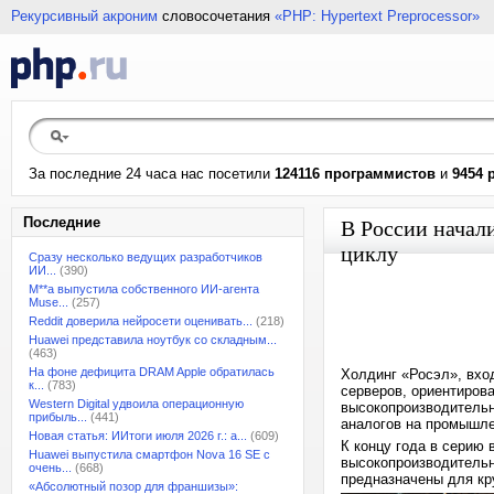
Рекурсивный акроним
словосочетания
«PHP: Hypertext Preprocessor»
За последние 24 часа нас посетили
124116 программистов
и
9454 
Последние
В России начал
циклу
Сразу несколько ведущих разработчиков
ИИ...
(390)
M**a выпустила собственного ИИ-агента
Muse...
(257)
Reddit доверила нейросети оценивать...
(218)
Huawei представила ноутбук со складным...
(463)
На фоне дефицита DRAM Apple обратилась
Холдинг «Росэл», вхо
к...
(783)
серверов, ориентиров
Western Digital удвоила операционную
высокопроизводительн
прибыль...
(441)
аналогов на промышле
Новая статья: ИИтоги июля 2026 г.: а...
(609)
К концу года в серию
Huawei выпустила смартфон Nova 16 SE с
высокопроизводительн
очень...
(668)
предназначены для кр
«Абсолютный позор для франшизы»: