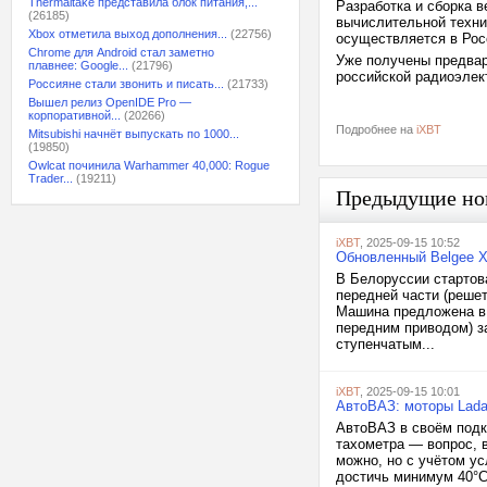
Thermaltake представила блок питания,...
Разработка и сборка 
(26185)
вычислительной техни
Xbox отметила выход дополнения...
(22756)
осуществляется в Рос
Chrome для Android стал заметно
Уже получены предвари
плавнее: Google...
(21796)
российской радиоэлек
Россияне стали звонить и писать...
(21733)
Вышел релиз OpenIDE Pro —
корпоративной...
(20266)
Подробнее на
iXBT
Mitsubishi начнёт выпускать по 1000...
(19850)
Owlcat починила Warhammer 40,000: Rogue
Trader...
(19211)
Предыдущие но
iXBT
, 2025-09-15 10:52
Обновленный Belgee X
В Белоруссии стартов
передней части (реше
Машина предложена в д
передним приводом) за 
ступенчатым...
iXBT
, 2025-09-15 10:01
АвтоВАЗ: моторы Lada
АвтоВАЗ в своём подк
тахометра — вопрос, 
можно, но с учётом у
достичь минимум 40°C