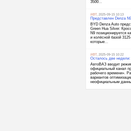
3500...
iXBT
, 2025-09-15 10:13
Представлен Denza N9
BYD Denza Auto предс
Green Hua Silver. Кро
N9 позиционируется к
и колёсной базой 312
которые...
iXBT
, 2025-09-15 10:22
Осталось две недели
АвтоВАЗ вводит режим
официальный канал пр
рабочего времени». Р
вариантов оптимизации
неофициальным данны