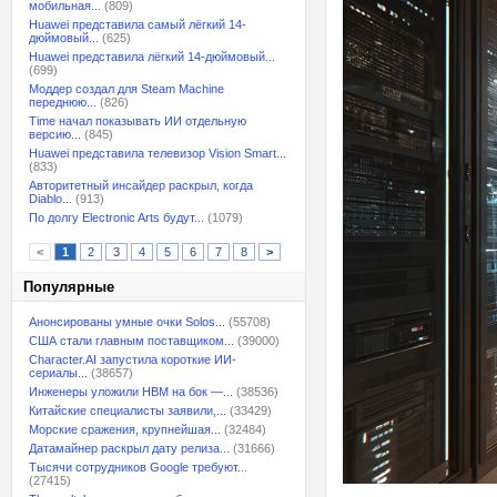
мобильная...
(809)
Huawei представила самый лёгкий 14-
дюймовый...
(625)
Huawei представила лёгкий 14-дюймовый...
(699)
Моддер создал для Steam Machine
переднюю...
(826)
Time начал показывать ИИ отдельную
версию...
(845)
Huawei представила телевизор Vision Smart...
(833)
Авторитетный инсайдер раскрыл, когда
Diablo...
(913)
По долгу Electronic Arts будут...
(1079)
<
1
2
3
4
5
6
7
8
>
Популярные
Анонсированы умные очки Solos...
(55708)
США стали главным поставщиком...
(39000)
Character.AI запустила короткие ИИ-
сериалы...
(38657)
Инженеры уложили HBM на бок —...
(38536)
Китайские специалисты заявили,...
(33429)
Морские сражения, крупнейшая...
(32484)
Датамайнер раскрыл дату релиза...
(31666)
Тысячи сотрудников Google требуют...
(27415)