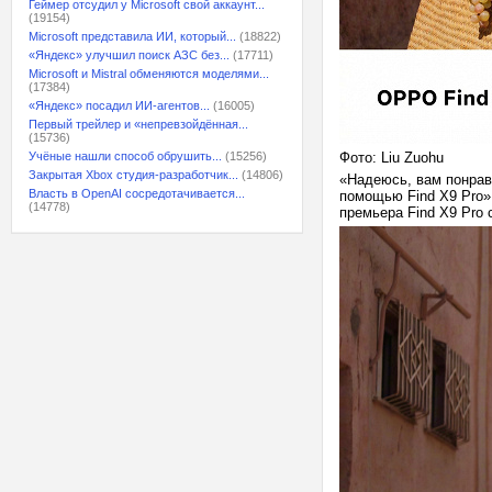
Геймер отсудил у Microsoft свой аккаунт...
(19154)
Microsoft представила ИИ, который...
(18822)
«Яндекс» улучшил поиск АЗС без...
(17711)
Microsoft и Mistral обменяются моделями...
(17384)
«Яндекс» посадил ИИ-агентов...
(16005)
Первый трейлер и «непревзойдённая...
(15736)
Учёные нашли способ обрушить...
(15256)
Фото: Liu Zuohu
Закрытая Xbox студия-разработчик...
(14806)
«Надеюсь, вам понрав
Власть в OpenAI сосредотачивается...
помощью Find X9 Pro»
(14778)
премьера Find X9 Pro 