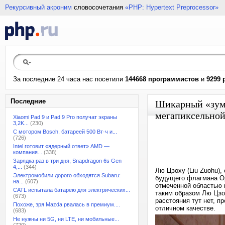
Рекурсивный акроним
словосочетания
«PHP: Hypertext Preprocessor»
За последние 24 часа нас посетили
144668 программистов
и
9299 
Последние
Шикарный «зум»
мегапиксельной
Xiaomi Pad 9 и Pad 9 Pro получат экраны
3,2K...
(230)
С мотором Bosch, батареей 500 Вт·ч и...
(726)
Intel готовит «ядерный ответ» AMD —
компания...
(338)
Зарядка раз в три дня, Snapdragon 6s Gen
4,...
(344)
Лю Цзоху (Liu Zuohu)
Электромобили дорого обходятся Subaru:
будущего флагмана Op
на...
(607)
отмеченной областью 
CATL испытала батарею для электрических...
таким образом Лю Цзо
(673)
расстояния тут нет, 
Похоже, зря Mazda рвалась в премиум....
отличном качестве.
(683)
Не нужны ни 5G, ни LTE, ни мобильные...