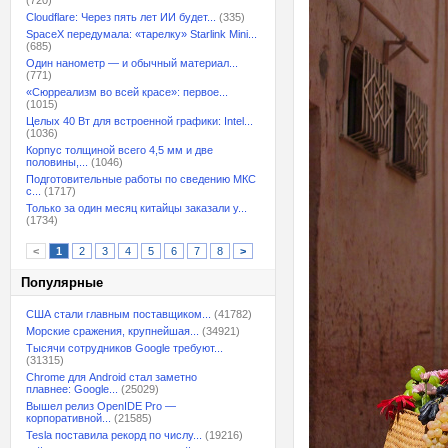
(720)
Cloudflare: Через пять лет ИИ будет...
(335)
SpaceX передумала: «тарелку» Starlink Mini...
(685)
Один нанометр — и обычный материал...
(771)
«Сюрреализм во всей красе»: первое...
(1015)
Целых 40 Вт для встроенной графики: Intel...
(1036)
Корпус толщиной всего 4,5 мм и две
половины,...
(1046)
Подготовительные работы по сведению МКС
с...
(1717)
Только за один месяц китайцы заказали у...
(1734)
<
1
2
3
4
5
6
7
8
>
Популярные
США стали главным поставщиком...
(41782)
Морские сражения, крупнейшая...
(34921)
Тысячи сотрудников Google требуют...
(31315)
Chrome для Android стал заметно
плавнее: Google...
(25029)
Вышел релиз OpenIDE Pro —
корпоративной...
(21585)
Tesla поставила рекорд по числу...
(19216)