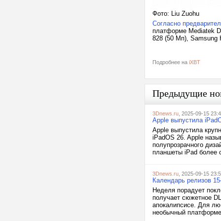
Фото: Liu Zuohu
Согласно предварите
платформе Mediatek D
828 (50 Мп), Samsung 
Подробнее на
iXBT
Предыдущие но
3Dnews.ru
, 2025-09-15 23:
Apple выпустила iPadO
Apple выпустила круп
iPadOS 26. Apple наз
полупрозрачного диза
планшеты iPad более 
3Dnews.ru
, 2025-09-15 23:
Календарь релизов 15–
Неделя порадует покло
получает сюжетное DLC
апокалипсисе. Для лю
необычный платформер 