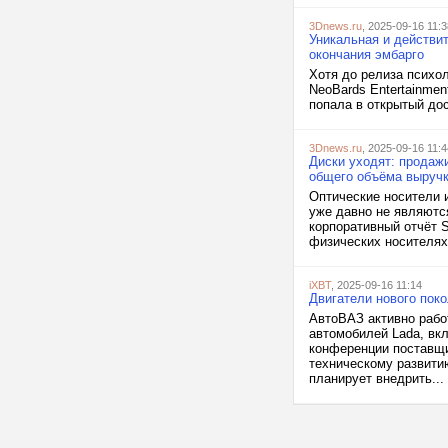
3Dnews.ru
, 2025-09-16 11:3
Уникальная и действит
окончания эмбарго
Хотя до релиза психоло
NeoBards Entertainmen
попала в открытый дос
3Dnews.ru
, 2025-09-16 11:4
Диски уходят: продаж
общего объёма выруч
Оптические носители 
уже давно не являютс
корпоративный отчёт 
физических носителях.
iXBT
, 2025-09-16 11:14
Двигатели нового пок
АвтоВАЗ активно рабо
автомобилей Lada, вк
конференции поставщи
техническому развити
планирует внедрить...