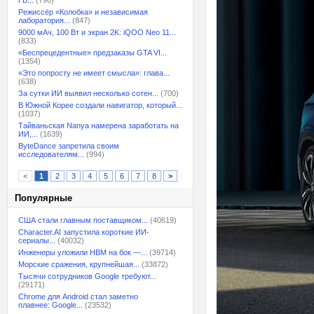
ГБ...
(796)
Режиссёр «Колобка» и независимая
лаборатория...
(847)
9000 мАч, 100 Вт и экран 2K: iQOO Neo 11...
(833)
«Беспрецедентные» предзаказы GTA VI...
(1354)
«Это попросту не имеет смысла»: глава...
(638)
За сутки ИИ выявил несколько сотен...
(700)
В Южной Корее создали навигатор, который...
(1037)
Тайваньская Nanya намерена заработать на
ИИ,...
(1639)
ByteDance запретила своим
исследователям...
(994)
<
1
2
3
4
5
6
7
8
>
Популярные
США стали главным поставщиком...
(40619)
Character.AI запустила короткие ИИ-
сериалы...
(40032)
Инженеры уложили HBM на бок —...
(39714)
Морские сражения, крупнейшая...
(33872)
Тысячи сотрудников Google требуют...
(29171)
Chrome для Android стал заметно
плавнее: Google...
(23532)