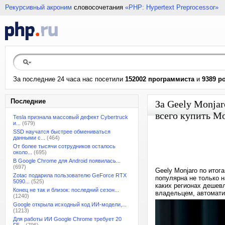
Рекурсивный акроним
словосочетания
«PHP: Hypertext Preprocessor»
За последние 24 часа нас посетили
152002 программиста
и
9389 р
Последние
За Geely Monja
всего купить Mo
Tesla признала массовый дефект Cybertruck
и...
(679)
SSD научатся быстрее обмениваться
данными с...
(464)
От более тысячи сотрудников осталось
около...
(695)
В Google Chrome для Android появилась...
(697)
Geely Monjaro по итог
Zotac подарила пользователю GeForce RTX
популярна не только н
5090...
(525)
каких регионах дешев
Конец не так и близок: последний сезон...
владельцем, автомати
(1240)
Google открыла исходный код ИИ-модели,...
(1213)
Для работы ИИ Google Chrome требует 20