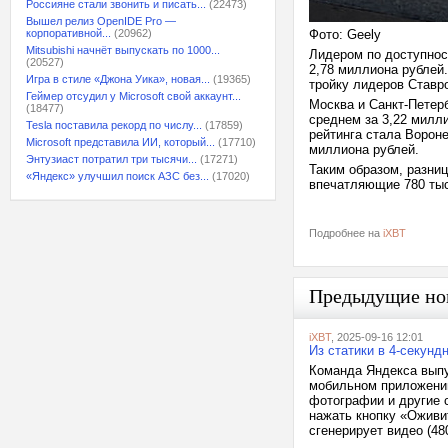
Россияне стали звонить и писать...
(22473)
Вышел релиз OpenIDE Pro —
корпоративной...
(20962)
Фото: Geely
Mitsubishi начнёт выпускать по 1000...
Лидером по доступност
(20527)
2,78 миллиона рублей.
Игра в стиле «Джона Уика», новая...
(19365)
тройку лидеров Ставро
Геймер отсудил у Microsoft свой аккаунт...
Москва и Санкт-Петерб
(18477)
среднем за 3,22 милли
Tesla поставила рекорд по числу...
(17859)
рейтинга стала Вороне
Microsoft представила ИИ, который...
(17710)
миллиона рублей.
Энтузиаст потратил три тысячи...
(17271)
Таким образом, разни
«Яндекс» улучшил поиск АЗС без...
(17020)
впечатляющие 780 тыс
Подробнее на
iXBT
Предыдущие но
iXBT
, 2025-09-16 12:01
Из статики в 4-секун
Команда Яндекса выпу
мобильном приложении
фотографии и другие 
нажать кнопку «Оживит
сгенерирует видео (480