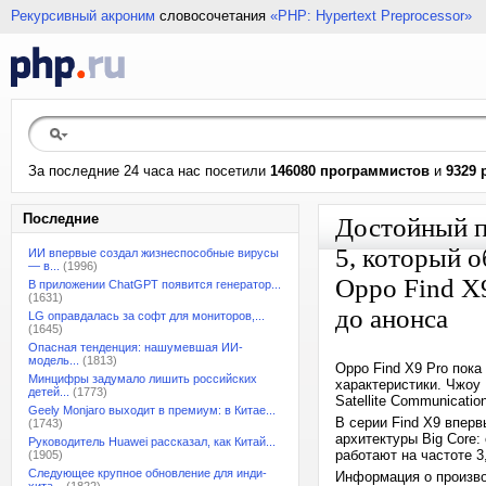
Рекурсивный акроним
словосочетания
«PHP: Hypertext Preprocessor»
За последние 24 часа нас посетили
146080 программистов
и
9329 
Последние
Достойный пр
5, который 
ИИ впервые создал жизнеспособные вирусы
— в...
(1996)
Oppo Find X9
В приложении ChatGPT появится генератор...
(1631)
до анонса
LG оправдалась за софт для мониторов,...
(1645)
Опасная тенденция: нашумевшая ИИ-
модель...
(1813)
Oppo Find X9 Pro пока
Минцифры задумало лишить российских
характеристики. Чжоу 
детей...
(1773)
Satellite Communicatio
Geely Monjaro выходит в премиум: в Китае...
В серии Find X9 вперв
(1743)
архитектуры Big Core:
Руководитель Huawei рассказал, как Китай...
работают на частоте 3
(1905)
Следующее крупное обновление для инди-
Информация о произво