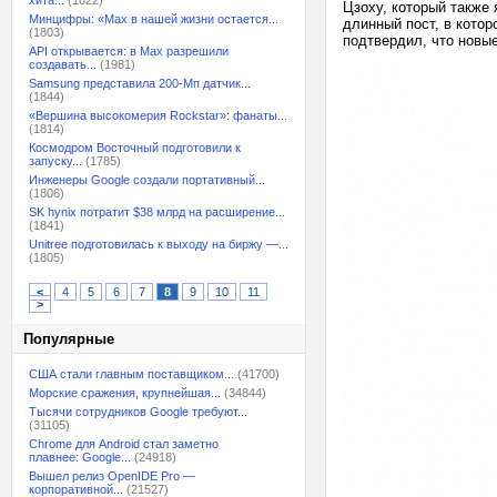
хита...
(1822)
Цзоху, который также
Минцифры: «Max в нашей жизни остается...
длинный пост, в котор
(1803)
подтвердил, что нов
API открывается: в Max разрешили
создавать...
(1981)
Samsung представила 200-Мп датчик...
(1844)
«Вершина высокомерия Rockstar»: фанаты...
(1814)
Космодром Восточный подготовили к
запуску...
(1785)
Инженеры Google создали портативный...
(1806)
SK hynix потратит $38 млрд на расширение...
(1841)
Unitree подготовилась к выходу на биржу —...
(1805)
<
4
5
6
7
8
9
10
11
>
Популярные
США стали главным поставщиком...
(41700)
Морские сражения, крупнейшая...
(34844)
Тысячи сотрудников Google требуют...
(31105)
Chrome для Android стал заметно
плавнее: Google...
(24918)
Вышел релиз OpenIDE Pro —
корпоративной...
(21527)