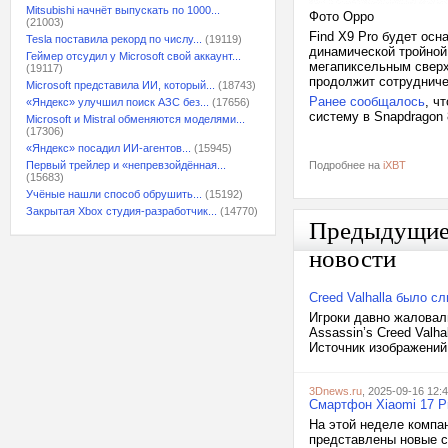
Mitsubishi начнёт выпускать по 1000...
Фото Oppo
(21003)
Find X9 Pro будет ос
Tesla поставила рекорд по числу...
(19119)
динамической тройной
Геймер отсудил у Microsoft свой аккаунт...
мегапиксельным сверх
(19117)
продолжит сотрудничес
Microsoft представила ИИ, который...
(18743)
Ранее сообщалось
, ч
«Яндекс» улучшил поиск АЗС без...
(17656)
систему в Snapdragon 
Microsoft и Mistral обменяются моделями...
(17306)
«Яндекс» посадил ИИ-агентов...
(15945)
Первый трейлер и «непревзойдённая...
Подробнее на
iXBT
(15683)
Учёные нашли способ обрушить...
(15192)
Закрытая Xbox студия-разработчик...
(14770)
Предыдущи
новости
Creed Valhalla было с
Игроки давно жаловал
Assassin’s Creed Valha
Источник изображений
3Dnews.ru
, 2025-09-16 12:
Смартфон Xiaomi 17 Pr
На этой неделе компа
представлены новые с