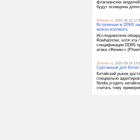
флагманских моделей л
будут оснащены допол
3Dnews.ru
, 2025-09-16 12:
Встроенная в DDR5 з
можно взломать
Исследователи обнару
Rowhammer, хотя эта 
спецификации DDR5 пр
атака «Феникс» (Phoen
3Dnews.ru
, 2025-09-16 13:
Сделанный для Китая 
Китайский рынок дост
специально адаптиров
Nvidia угодить китайс
считать тому примером