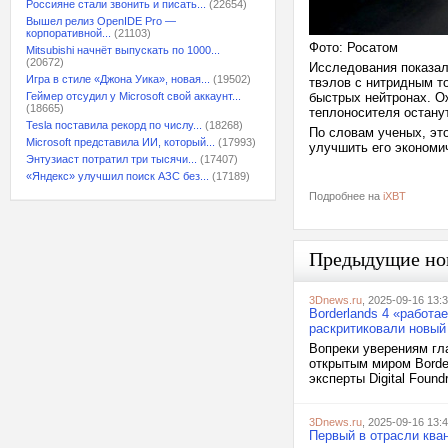
Россияне стали звонить и писать...
(22654)
Вышел релиз OpenIDE Pro —
корпоративной...
(21103)
Фото: Росатом
Mitsubishi начнёт выпускать по 1000...
(20672)
Исследования показал
Игра в стиле «Джона Уика», новая...
(19502)
твэлов с нитридным т
Геймер отсудил у Microsoft свой аккаунт...
быстрых нейтронах. О
(18665)
теплоносителя остану
Tesla поставила рекорд по числу...
(18268)
По словам ученых, это
Microsoft представила ИИ, который...
(17993)
улучшить его экономи
Энтузиаст потратил три тысячи...
(17407)
«Яндекс» улучшил поиск АЗС без...
(17189)
Подробнее на
iXBT
Предыдущие но
3Dnews.ru
, 2025-09-16 13:
Borderlands 4 «работае
раскритиковали новый
Вопреки уверениям гла
открытым миром Borde
эксперты Digital Found
3Dnews.ru
, 2025-09-16 13:
Первый в отрасли ква