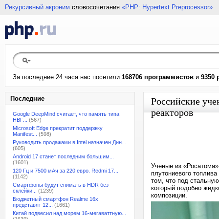
Рекурсивный акроним
словосочетания
«PHP: Hypertext Preprocessor»
За последние 24 часа нас посетили
168706 программистов
и
9350 
Последние
Российские уче
реакторов
Google DeepMind считает, что память типа
HBF...
(567)
Microsoft Edge прекратит поддержку
Manifest...
(598)
Руководить продажами в Intel назначен Дин...
(605)
Android 17 станет последним большим...
(1601)
Ученые из «Росатома»
120 Гц и 7500 мАч за 220 евро. Redmi 17...
плутониевого топлива
(1142)
том, что под стальну
Смартфоны будут снимать в HDR без
который подобно жидк
склейки...
(1239)
композиции.
Бюджетный смартфон Realme 16x
представят 12...
(1661)
Китай подвесил над морем 16-мегаваттную...