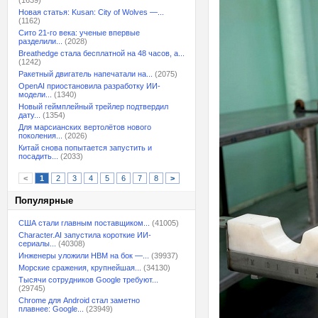
(1639)
Новая статья: Kusan: City of Wolves —...
(1162)
Сито 21-го века: ученые впервые
разделили...
(2028)
Breathedge стала бесплатной на 48 часов, а...
(1242)
Ракетный двигатель напечатали на...
(2075)
OpenAI приостановила разработку ИИ-
модели...
(1340)
Новый геймплейный трейлер подтвердил
дату...
(1354)
Для марсианских вертолётов нового
поколения...
(2026)
Китай снова попытается запустить и
посадить...
(2033)
<
1
2
3
4
5
6
7
8
>
Популярные
США стали главным поставщиком...
(41005)
Character.AI запустила короткие ИИ-
сериалы...
(40308)
Инженеры уложили HBM на бок —...
(39937)
Морские сражения, крупнейшая...
(34130)
Тысячи сотрудников Google требуют...
(29745)
Chrome для Android стал заметно
плавнее: Google...
(23949)