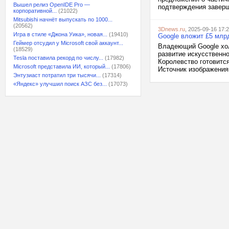
Вышел релиз OpenIDE Pro —
подтверждения заверш
корпоративной...
(21022)
Mitsubishi начнёт выпускать по 1000...
(20562)
3Dnews.ru
, 2025-09-16 17:
Игра в стиле «Джона Уика», новая...
(19410)
Google вложит £5 млр
Геймер отсудил у Microsoft свой аккаунт...
Владеющий Google хол
(18529)
развитие искусственн
Tesla поставила рекорд по числу...
(17982)
Королевство готовитс
Microsoft представила ИИ, который...
(17806)
Источник изображения: B
Энтузиаст потратил три тысячи...
(17314)
«Яндекс» улучшил поиск АЗС без...
(17073)