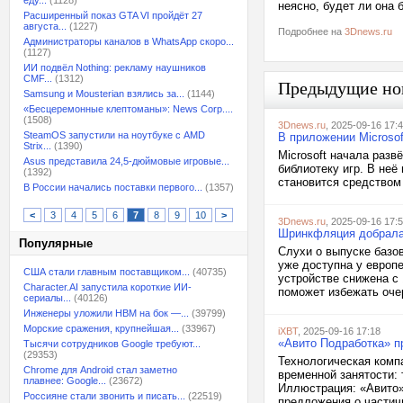
еду...
(1128)
неясно, будет ли она 
Расширенный показ GTA VI пройдёт 27
августа...
(1227)
Подробнее на
3Dnews.ru
Администраторы каналов в WhatsApp скоро...
(1127)
ИИ подвёл Nothing: рекламу наушников
CMF...
(1312)
Предыдущие но
Samsung и Mousterian взялись за...
(1144)
«Бесцеремонные клептоманы»: News Corp....
(1508)
3Dnews.ru
, 2025-09-16 17:
SteamOS запустили на ноутбуке с AMD
В приложении Microsof
Strix...
(1390)
Microsoft начала раз
Asus представила 24,5-дюймовые игровые...
библиотеку игр. В неё
(1392)
становится средством 
В России начались поставки первого...
(1357)
<
3
4
5
6
7
8
9
10
>
3Dnews.ru
, 2025-09-16 17:
Шринкфляция добралас
Популярные
Слухи о выпуске баз
уже доступна у европ
США стали главным поставщиком...
(40735)
устройстве снижена с 
Character.AI запустила короткие ИИ-
поможет избежать очер
сериалы...
(40126)
Инженеры уложили HBM на бок —...
(39799)
Морские сражения, крупнейшая...
(33967)
iXBT
, 2025-09-16 17:18
«Авито Подработка» п
Тысячи сотрудников Google требуют...
(29353)
Технологическая комп
Chrome для Android стал заметно
временной занятости:
плавнее: Google...
(23672)
Иллюстрация: «Авито»
Россияне стали звонить и писать...
(22519)
предложения о частичн