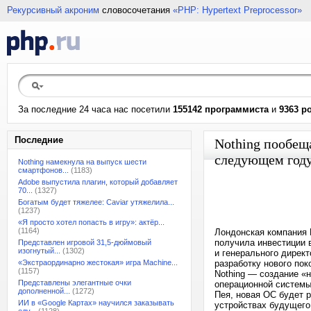
Рекурсивный акроним
словосочетания
«PHP: Hypertext Preprocessor»
За последние 24 часа нас посетили
155142 программиста
и
9363 р
Последние
Nothing пообещ
следующем год
Nothing намекнула на выпуск шести
смартфонов...
(1183)
Adobe выпустила плагин, который добавляет
70...
(1327)
Богатым будет тяжелее: Caviar утяжелила...
(1237)
«Я просто хотел попасть в игру»: актёр...
(1164)
Лондонская компания 
получила инвестиции в
Представлен игровой 31,5-дюймовый
изогнутый...
(1302)
и генерального директ
«Экстраординарно жестокая» игра Machine...
разработку нового пок
(1157)
Nothing — создание «
Представлены элегантные очки
операционной системы
дополненной...
(1272)
Пея, новая ОС будет р
ИИ в «Google Картах» научился заказывать
устройствах будущего