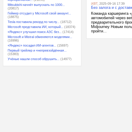
iXBT
, 2025-09-16 17:39
Mitsubishi начнёт выпускать по 1000...
Без залога и с доста
(20817)
Команда каршеринга «
Геймер отсудил у Microsoft свой аккаунт...
(18875)
автомобилей через ве
Tesla поставила рекорд по числу...
(18712)
предварительного бро
Midjourney Новым пол
Microsoft представила ИИ, который...
(18374)
пройти...
«Яндекс» улучшил поиск АЗС без...
(17414)
Microsoft и Mistral обменяются моделями...
(16996)
«Яндекс» посадил ИИ-агентов...
(15697)
Первый трейлер и «непревзойдённая...
(15383)
Учёные нашли способ обрушить...
(14977)