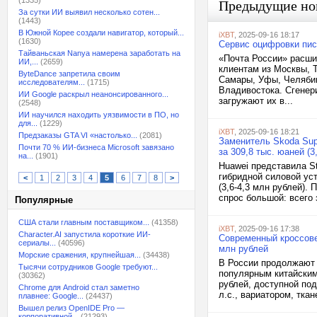
(1335)
Предыдущие но
За сутки ИИ выявил несколько сотен...
(1443)
В Южной Корее создали навигатор, который...
iXBT
, 2025-09-16 18:17
(1630)
Сервис оцифровки пис
Тайваньская Nanya намерена заработать на
«Почта России» расши
ИИ,...
(2659)
клиентам из Москвы, Т
ByteDance запретила своим
Самары, Уфы, Челябин
исследователям...
(1715)
Владивостока. Сгенер
ИИ Google раскрыл неанонсированного...
загружают их в...
(2548)
ИИ научился находить уязвимости в ПО, но
для...
(1229)
iXBT
, 2025-09-16 18:21
Предзаказы GTA VI «настолько...
(2081)
Заменитель Skoda Supe
Почти 70 % ИИ-бизнеса Microsoft завязано
за 309,8 тыс. юаней (3
на...
(1901)
Huawei представила S
гибридной силовой уст
<
1
2
3
4
5
6
7
8
>
(3,6-4,3 млн рублей).
спрос большой: всего 
Популярные
США стали главным поставщиком...
(41358)
iXBT
, 2025-09-16 17:38
Character.AI запустила короткие ИИ-
Современный кроссове
сериалы...
(40596)
млн рублей
Морские сражения, крупнейшая...
(34438)
В России продолжают 
Тысячи сотрудников Google требуют...
популярным китайским
(30362)
рублей, доступной по
Chrome для Android стал заметно
л.с., вариатором, тк
плавнее: Google...
(24437)
Вышел релиз OpenIDE Pro —
корпоративной...
(21293)