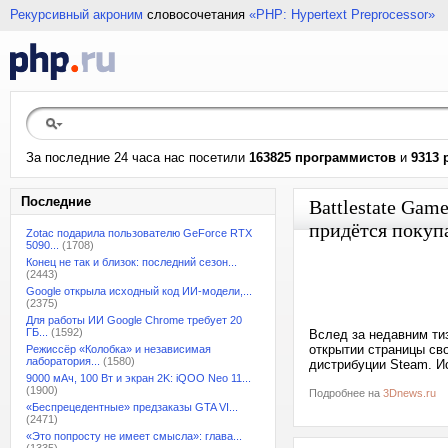
Рекурсивный акроним
словосочетания
«PHP: Hypertext Preprocessor»
За последние 24 часа нас посетили
163825 программистов
и
9313 
Последние
Battlestate Gam
придётся покуп
Zotac подарила пользователю GeForce RTX
5090...
(1708)
Конец не так и близок: последний сезон...
(2443)
Google открыла исходный код ИИ-модели,...
(2375)
Для работы ИИ Google Chrome требует 20
ГБ...
(1592)
Вслед за недавним тиз
открытии страницы сво
Режиссёр «Колобка» и независимая
лаборатория...
(1580)
дистрибуции Steam. Ис
9000 мАч, 100 Вт и экран 2K: iQOO Neo 11...
(1900)
Подробнее на
3Dnews.ru
«Беспрецедентные» предзаказы GTA VI...
(2471)
«Это попросту не имеет смысла»: глава...