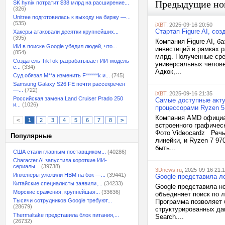
Предыдущие но
SK hynix потратит $38 млрд на расширение...
(326)
Unitree подготовилась к выходу на биржу —...
(535)
iXBT
, 2025-09-16 20:50
Стартап Figure AI, с
Хакеры атаковали десятки крупнейших...
(395)
Компания Figure AI, 
ИИ в поиске Google убедил людей, что...
инвестиций в рамках 
(854)
млрд. Полученные сре
Создатель TikTok разрабатывает ИИ-модель
универсальных челове
с...
(334)
Адкок,...
Суд обязал M**a изменить F******k и...
(745)
Samsung Galaxy S26 FE почти рассекречен
—...
(722)
iXBT
, 2025-09-16 21:35
Российская замена Land Cruiser Prado 250
Самые доступные акт
и...
(1026)
процессорами Ryzen 5
Компания AMD официа
<
1
2
3
4
5
6
7
8
>
встроенного графическ
Фото Videocardz Речь
Популярные
линейки, и Ryzen 7 9
быть...
США стали главным поставщиком...
(40286)
Character.AI запустила короткие ИИ-
сериалы...
(39738)
3Dnews.ru
, 2025-09-16 21:1
Инженеры уложили HBM на бок —...
(39441)
Google представила л
Китайские специалисты заявили,...
(34233)
Google представила но
Морские сражения, крупнейшая...
(33636)
объединяет поиск по 
Тысячи сотрудников Google требуют...
Программа позволяет 
(28679)
структурированных да
Thermaltake представила блок питания,...
Search....
(26732)