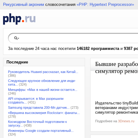
Рекурсивный акроним
словосочетания
«PHP: Hypertext Preprocessor»
За последние 24 часа нас посетили
146182 программиста
и
9387 р
Последние
Бывшие разрабо
симулятор ремо
Руководитель Huawei рассказал, как Китай...
(386)
Следующее крупное обновление для инди-
хита...
(324)
Минцифры: «Max в нашей жизни остается...
(246)
API открывается: в Max разрешили
создавать...
(431)
Издательство tinyBuil
ветеранами индустрии
Samsung представила 200-Мп датчик...
(273)
симулятор ремонтника T
«Вершина высокомерия Rockstar»: фанаты...
(278)
Подробнее на
3Dnews.ru
Космодром Восточный подготовили к
запуску...
(438)
Инженеры Google создали портативный...
(324)