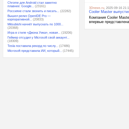
Chrome для Android стал заметно
плавнее: Google...
(23161)
3Dnews.ru
, 2025-09-16 21:
Россияне стали звонить и писать...
(22282)
Cooler Master выпуст
Вышел релиз OpenIDE Pro —
Компания Cooler Mast
корпоративной...
(20833)
впервые представлена 
Mitsubishi начнёт выпускать по 1000...
(20368)
Игра в стиле «Джона Уика», новая...
(19206)
Геймер отсудил у Microsoft свой аккаунт...
(18309)
Tesla поставила рекорд по числу...
(17486)
Microsoft представила ИИ, который...
(17445)