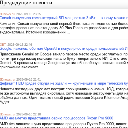
Предыдущие новости
3Dnews.ru
, 2025-09-16 23:25
Corsair выпустила компьютерный БП мощностью 3 кВт — к нему можно 
Компания Corsair выпустила свой первый блок питания мощностью боле
сертифицированная по стандарту 80 Plus Platinum разработана для раб
видеокартами. Источник изображений:...
iXBT
, 2025-09-16 22:46
Google, наконец, обогнал OpenAI в популярности среди пользователей
Приложение Gemini от Google заняло первое место среди бесплатных при
почти три года назад положил начало буму генеративного ИИ. Это ста
Gemini. В прошлом месяце Google запустил обновлённую версию своей 
приложение включает...
3Dnews.ru
, 2025-09-16 21:41
Дефицит HDD грядёт откуда не ждали — крупнейший в мире телескоп буд
Новости последних двух лет пестрят сообщениями о новых ЦОД, котор
те же астрономы выглядят сиротами, хотя новейшие инструменты для н
объёмы данных. Один только новый радиотелескоп Square Kilometer Arr
будет...
3Dnews.ru
, 2025-09-16 22:18
AMD незаметно представила серию процессоров Ryzen Pro 9000
AMD без лишнего шума представила процессоры Ryzen Pro 9000, пишет 