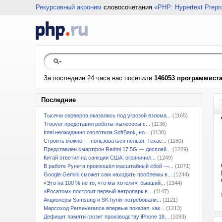
Рекурсивный акроним
словосочетания
«PHP: Hypertext Prepr
За последние 24 часа нас посетили
146053 программист
Последние
Тысячи серверов оказались под угрозой взлома...
(1165)
Trouver представил роботы-пылесосы с...
(1136)
Intel неожиданно озолотила SoftBank, но...
(1130)
Строить можно — пользоваться нельзя: Техас...
(1160)
Представлен смартфон Redmi 17 5G — дисплей...
(1229)
Китай ответил на санкции США: ограничил...
(1249)
В работе Рунета произошёл масштабный сбой —...
(1071)
Google Gemini сможет сам находить проблемы в...
(1244)
«Это на 100 % не то, что мы хотели»: бывший...
(1344)
«Росатом» построит первый ветропарк в...
(1147)
Акционеры Samsung и SK hynix потребовали...
(1121)
Марсоход Perseverance впервые показал, как...
(1213)
Дефицит памяти грозит производству iPhone 18...
(1093)