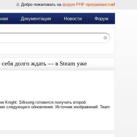
Добро пожаловать на
форум PHP программистов
!
вная
Документация
Новости
Форум
т себя долго ждать — в Steam уже
Дата:
2025-
09-
16
23:18
w Knight: Silksong готовится получить второй.
рсию следующего обновления. Источник изображений: Team