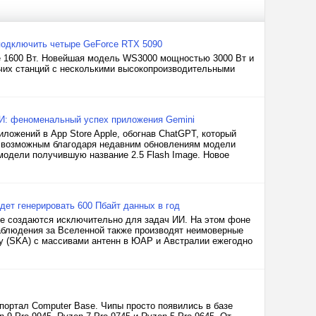
подключить четыре GeForce RTX 5090
е 1600 Вт. Новейшая модель WS3000 мощностью 3000 Вт и
очих станций с несколькими высокопроизводительными
 ИИ: феноменальный успех приложения Gemini
ложений в App Store Apple, обогнав ChatGPT, который
ло возможным благодаря недавним обновлениям модели
модели получившую название 2.5 Flash Image. Новое
ет генерировать 600 Пбайт данных в год
ые создаются исключительно для задач ИИ. На этом фоне
аблюдения за Вселенной также производят неимоверные
ay (SKA) с массивами антенн в ЮАР и Австралии ежегодно
портал Computer Base. Чипы просто появились в базе