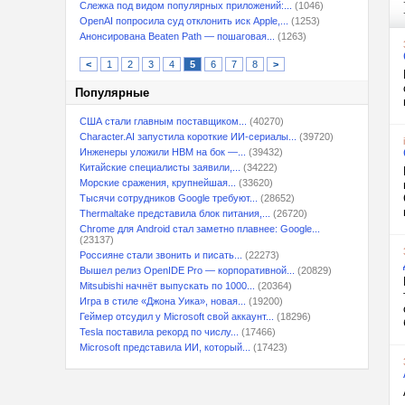
Слежка под видом популярных приложений:...
(1046)
OpenAI попросила суд отклонить иск Apple,...
(1253)
Анонсирована Beaten Path — пошаговая...
(1263)
<
1
2
3
4
5
6
7
8
>
Популярные
США стали главным поставщиком...
(40270)
Character.AI запустила короткие ИИ-сериалы...
(39720)
Инженеры уложили HBM на бок —...
(39432)
Китайские специалисты заявили,...
(34222)
Морские сражения, крупнейшая...
(33620)
Тысячи сотрудников Google требуют...
(28652)
Thermaltake представила блок питания,...
(26720)
Chrome для Android стал заметно плавнее: Google...
(23137)
Россияне стали звонить и писать...
(22273)
Вышел релиз OpenIDE Pro — корпоративной...
(20829)
Mitsubishi начнёт выпускать по 1000...
(20364)
Игра в стиле «Джона Уика», новая...
(19200)
Геймер отсудил у Microsoft свой аккаунт...
(18296)
Tesla поставила рекорд по числу...
(17466)
Microsoft представила ИИ, который...
(17423)