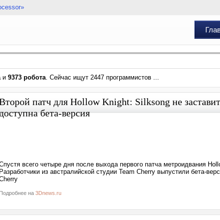
ocessor»
Гла
а
и
9373 робота
. Сейчас ищут 2447 программистов ...
Второй патч для Hollow Knight: Silksong не застави
доступна бета-версия
Спустя всего четыре дня после выхода первого патча метроидвания Hollo
Разработчики из австралийской студии Team Cherry выпустили бета-ве
Cherry
Подробнее на
3Dnews.ru