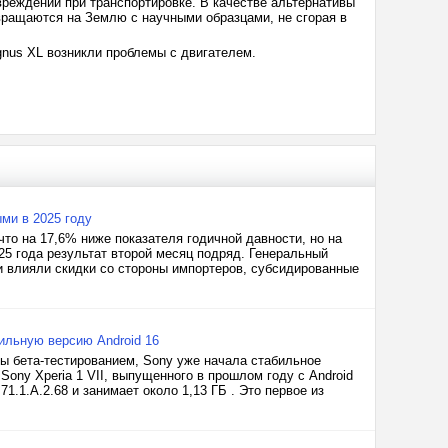
реждений при транспортировке. В качестве альтернативы
вращаются на Землю с научными образцами, не сгорая в
gnus XL возникли проблемы с двигателем.
ми в 2025 году
что на 17,6% ниже показателя годичной давности, но на
5 года результат второй месяц подряд. Генеральный
и влияли скидки со стороны импортеров, субсидированные
бильную версию Android 16
ты бета-тестированием, Sony уже начала стабильное
Sony Xperia 1 VII, выпущенного в прошлом году с Android
71.1.A.2.68 и занимает около 1,13 ГБ . Это первое из