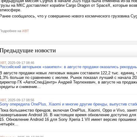
Предыдущая миссия Cygnus в начале 2025 года была отменена из-за пов
грузы на МКС доставляют корабли Cargo Dragon от SpaceX, которые воз
атмосфере.
Ранее сообщалось, что у совершенно нового космического грузовика Cy
Подробнее на
iXBT
Предыдущие новости
iXBT
, 2025-09-17 08:46
Российский авторынок «закипел»: в августе продажи оказались рекордны
В августе продажи новых легковых машин составили 122,2 тыс. единиц, 
1,3% больше по сравнению с июлем. Рынок показал лучший с начала 202
директор ГК «АвтоСпецЦентр» Андрей Терлюкевич, в августе на продаж
кредиты и снижение...
iXBT
, 2025-09-17 08:56
Sony опередила OnePlus, Xiaomi и многие другие бренды, выпустив ста
Пока большинство брендов, включая OnePlus, Xiaomi, Oppo и Vivo, заня
развертывание Android 16. В настоящее время обновление доступно для 
15. Обновление Android 16 для Sony Xperia 1 VII имеет версию прошивки 
четырёх...