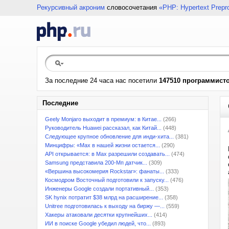
Рекурсивный акроним
словосочетания
«PHP: Hypertext Prepr
За последние 24 часа нас посетили
147510 программист
Последние
Geely Monjaro выходит в премиум: в Китае...
(266)
Руководитель Huawei рассказал, как Китай...
(448)
Следующее крупное обновление для инди-хита...
(381)
Минцифры: «Max в нашей жизни остается...
(290)
API открывается: в Max разрешили создавать...
(474)
Samsung представила 200-Мп датчик...
(309)
«Вершина высокомерия Rockstar»: фанаты...
(333)
Космодром Восточный подготовили к запуску...
(476)
Инженеры Google создали портативный...
(353)
SK hynix потратит $38 млрд на расширение...
(358)
Unitree подготовилась к выходу на биржу —...
(559)
Хакеры атаковали десятки крупнейших...
(414)
ИИ в поиске Google убедил людей, что...
(893)