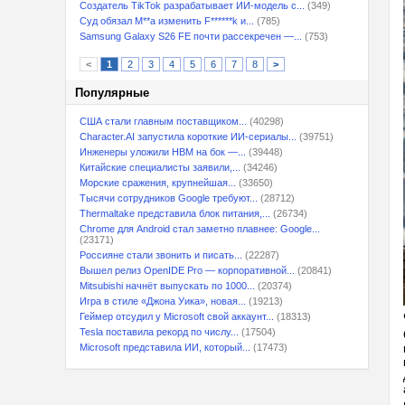
Создатель TikTok разрабатывает ИИ-модель с...
(349)
Суд обязал M**a изменить F******k и...
(785)
Samsung Galaxy S26 FE почти рассекречен —...
(753)
<
1
2
3
4
5
6
7
8
>
Популярные
США стали главным поставщиком...
(40298)
Character.AI запустила короткие ИИ-сериалы...
(39751)
Инженеры уложили HBM на бок —...
(39448)
Китайские специалисты заявили,...
(34246)
Морские сражения, крупнейшая...
(33650)
Тысячи сотрудников Google требуют...
(28712)
Thermaltake представила блок питания,...
(26734)
Chrome для Android стал заметно плавнее: Google...
(23171)
Россияне стали звонить и писать...
(22287)
Вышел релиз OpenIDE Pro — корпоративной...
(20841)
Mitsubishi начнёт выпускать по 1000...
(20374)
Игра в стиле «Джона Уика», новая...
(19213)
Геймер отсудил у Microsoft свой аккаунт...
(18313)
Tesla поставила рекорд по числу...
(17504)
Microsoft представила ИИ, который...
(17473)