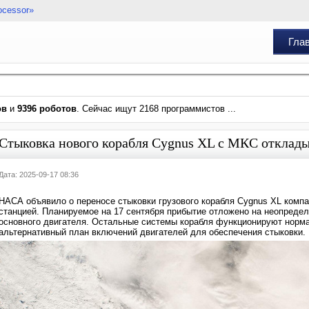
ocessor»
Гла
ов
и
9396 роботов
. Сейчас ищут 2168 программистов ...
Стыковка нового корабля Cygnus XL с МКС откладыв
Дата: 2025-09-17 08:36
НАСА объявило о переносе стыковки грузового корабля Cygnus XL комп
станцией. Планируемое на 17 сентября прибытие отложено на неопреде
основного двигателя. Остальные системы корабля функционируют норма
альтернативный план включений двигателей для обеспечения стыковки.