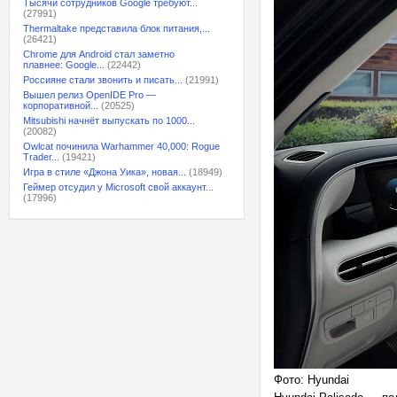
Тысячи сотрудников Google требуют...
(27991)
Thermaltake представила блок питания,...
(26421)
Chrome для Android стал заметно
плавнее: Google...
(22442)
Россияне стали звонить и писать...
(21991)
Вышел релиз OpenIDE Pro —
корпоративной...
(20525)
Mitsubishi начнёт выпускать по 1000...
(20082)
Owlcat починила Warhammer 40,000: Rogue
Trader...
(19421)
Игра в стиле «Джона Уика», новая...
(18949)
Геймер отсудил у Microsoft свой аккаунт...
(17996)
Фото: Hyundai