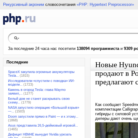
Рекурсивный акроним
словосочетания
«PHP: Hypertext Preprocessor»
За последние 24 часа нас посетили
138094 программиста
и
9309 р
Последние
Новые Hyund
продают в Ро
SpaceX закупила огромные аккумуляторы
Tesla...
(1815)
предлагают с
Исследователи «спустили с поводка» ИИ-
модели...
(1723)
Камень в огород Tesla: глава Waymo
заявил,...
(1277)
Белый дом не станет раскрывать свою
схему...
(1779)
Как сообщает Speedme
NASA запустило операцию «Большой взрыв»
комплектации Calligra
—...
(1503)
гибриды с силовой уст
Doom запустили прямо в Paint — и к этому...
дилеры дают очень щед
(1868)
Asus представила 26,5-дюймовый игровой...
(1465)
Дефицит HBM4E вынудит Nvidia урезать