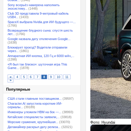
объём...
(1948)
Sony всерьёз намерена наполнить
экосистему...
(1448)
Club 3D представила 9-метровый кабель
USB4...
(1433)
SpaceX выбрала Nvidia для ИИ будущего —...
(1766)
Возвращение блудного сына: спустя шесть
лет...
(1766)
Google назвала дату отключения Google...
(1638)
Блокирует проезд? Водители отправили
через...
(1861)
Аппаратная ИИ-кнопка, 120 Гц и 6000 мАч,...
(1398)
«Я был так близко»: шуточная игра This
Game...
(1878)
<
4
5
6
7
8
9
10
11
>
Популярные
США стали главным поставщиком...
(39597)
Character.AI запустила короткие ИИ-
сериалы...
(39189)
Инженеры уложили HBM на бок —...
(38993)
Китайские специалисты заявили,...
(33818)
Морские сражения, крупнейшая...
(33070)
Фото: Hyundai
Датамайнер раскрыл дату релиза...
(32021)