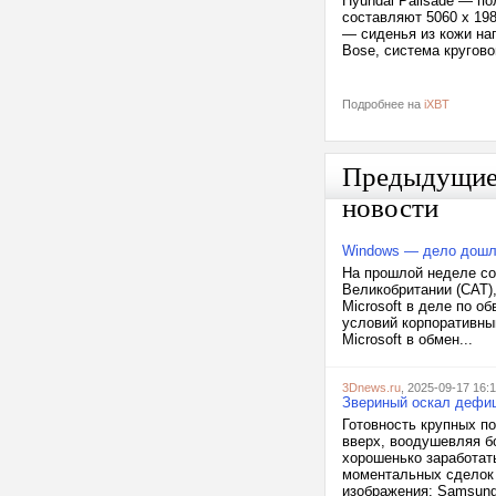
Hyundai Palisade — п
составляют 5060 x 198
— сиденья из кожи на
Bose, система кругов
Подробнее на
iXBT
Предыдущи
новости
Windows — дело дошл
На прошлой неделе со
Великобритании (CAT)
Microsoft в деле по 
условий корпоративны
Microsoft в обмен...
3Dnews.ru
, 2025-09-17 16:1
Звериный оскал дефи
Готовность крупных п
вверх, воодушевляя б
хорошенько заработат
моментальных сделок 
изображения: Samsung