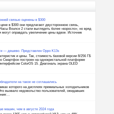
онней связью оценены в $300
 цене в $300 они предлагают двустороннюю связь,
 Часы Bounce 2 стали выглядеть более «взросло», но вряд
 могут оправдать увеличение цены вдвое. Источник
яти — дешево. Представлен Oppo K13s
теристик и цены. Так, стоимость базовой версии 8/256 ГБ
ppo Смартфон построен на однокристальной платформе
 интерфейсом ColorOS 15. Диагональ экрана OLED
бладатели на такое не соглашались
амках которого на дисплеях премиальных холодильников
Это вызвало недовольство пользователей, ожидавших
ия:...
ше машин, чем в августе 2024 года