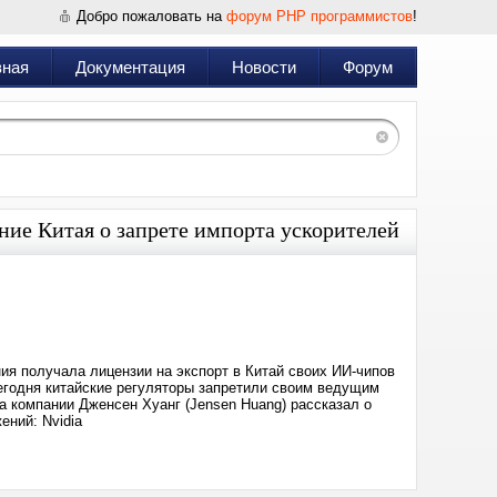
Добро пожаловать на
форум PHP программистов
!
вная
Документация
Новости
Форум
ние Китая о запрете импорта ускорителей
Дата:
2025-
09-
17
19:30
ия получала лицензии на экспорт в Китай своих ИИ-чипов
сегодня китайские регуляторы запретили своим ведущим
а компании Дженсен Хуанг (Jensen Huang) рассказал о
ений: Nvidia