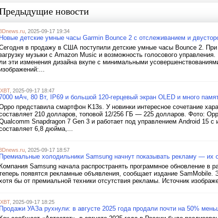
Предыдущие новости
3Dnews.ru
, 2025-09-17 19:34
Новые детские умные часы Garmin Bounce 2 с отслеживанием и двустор
Сегодня в продажу в США поступили детские умные часы Bounce 2. При
загрузку музыки с Amazon Music и возможность голосового управления.
ли эти изменения дизайна вкупе с минимальными усовершенствованиями
изображений:...
iXBT
, 2025-09-17 18:47
7000 мАч, 80 Вт, IP69 и большой 120-герцевый экран OLED и много пам
Oppo представила смартфон K13s. У новинки интересное сочетание харак
составляет 210 долларов, топовой 12/256 ГБ — 225 долларов. Фото: O
Qualcomm Snapdragon 7 Gen 3 и работает под управлением Android 15 с
составляет 6,8 дюйма,...
3Dnews.ru
, 2025-09-17 18:57
Премиальные холодильники Samsung начнут показывать рекламу — их о
Компания Samsung начала распространять программное обновление в р
теперь появятся рекламные объявления, сообщает издание SamMobile. 
хотя бы от премиальной техники отсутствия рекламы. Источник изображен
iXBT
, 2025-09-17 18:25
Продажи УАЗа рухнули: в августе 2025 года продали почти на 50% мень