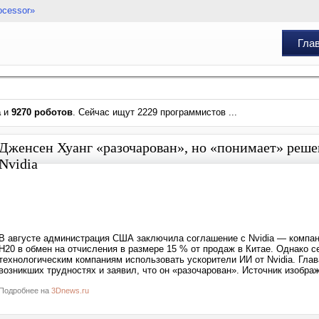
ocessor»
Гла
а
и
9270 роботов
. Сейчас ищут 2229 программистов ...
Дженсен Хуанг «разочарован», но «понимает» реше
Nvidia
В августе администрация США заключила соглашение с Nvidia — компан
H20 в обмен на отчисления в размере 15 % от продаж в Китае. Однако 
технологическим компаниям использовать ускорители ИИ от Nvidia. Глав
возникших трудностях и заявил, что он «разочарован». Источник изображ
Подробнее на
3Dnews.ru