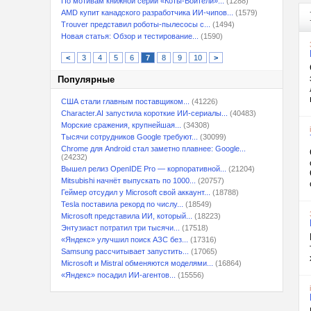
По мотивам книжной серии «Коты-Воители»...
(1288)
AMD купит канадского разработчика ИИ-чипов...
(1579)
Trouver представил роботы-пылесосы с...
(1494)
Новая статья: Обзор и тестирование...
(1590)
<
3
4
5
6
7
8
9
10
>
Популярные
США стали главным поставщиком...
(41226)
Character.AI запустила короткие ИИ-сериалы...
(40483)
Морские сражения, крупнейшая...
(34308)
Тысячи сотрудников Google требуют...
(30099)
Chrome для Android стал заметно плавнее: Google...
(24232)
Вышел релиз OpenIDE Pro — корпоративной...
(21204)
Mitsubishi начнёт выпускать по 1000...
(20757)
Геймер отсудил у Microsoft свой аккаунт...
(18788)
Tesla поставила рекорд по числу...
(18549)
Microsoft представила ИИ, который...
(18223)
Энтузиаст потратил три тысячи...
(17518)
«Яндекс» улучшил поиск АЗС без...
(17316)
Samsung рассчитывает запустить...
(17065)
Microsoft и Mistral обменяются моделями...
(16864)
«Яндекс» посадил ИИ-агентов...
(15556)