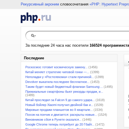
Рекурсивный акроним
словосочетания
«PHP: Hypertext Prepr
За последние 24 часа нас посетили
166524 программист
Последние
Роскосмос готовит космическую замену...
(1456)
Китай меняет стратегию чиповой гонки —...
(1399)
Неполадки у «Ростелекома» стали причиной...
(1399)
Devolver выкатила последнее бесплатное...
(1453)
Таким будет новый бюджетный флагман Samsung:...
(1495)
Премиальные смартфоны бьют рекорды продаж, и...
(1489)
Китай проследил за Falcon 9 до самого удара...
(1618)
Новый бойлер Xiaomi получил двойной бак и...
(1539)
Мировые продажи планшетов во II квартале...
(1534)
Похож на пончик и двигается: раскрыты новые...
(1524)
Виновником сбоя в Рунете оказался...
(1446)
Google Chrome теперь потребует до 20 Гбайт...
(1472)