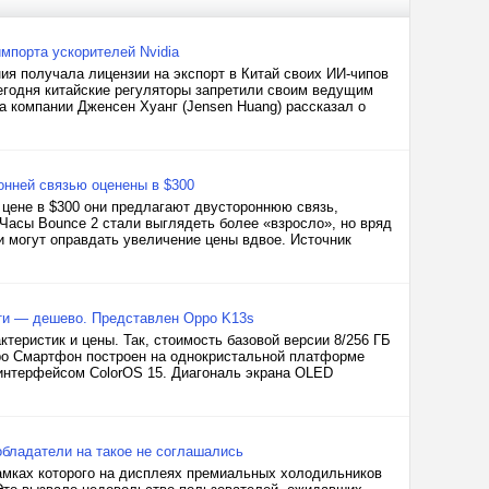
мпорта ускорителей Nvidia
ия получала лицензии на экспорт в Китай своих ИИ-чипов
сегодня китайские регуляторы запретили своим ведущим
а компании Дженсен Хуанг (Jensen Huang) рассказал о
онней связью оценены в $300
 цене в $300 они предлагают двустороннюю связь,
 Часы Bounce 2 стали выглядеть более «взросло», но вряд
 могут оправдать увеличение цены вдвое. Источник
яти — дешево. Представлен Oppo K13s
теристик и цены. Так, стоимость базовой версии 8/256 ГБ
ppo Смартфон построен на однокристальной платформе
 интерфейсом ColorOS 15. Диагональ экрана OLED
бладатели на такое не соглашались
амках которого на дисплеях премиальных холодильников