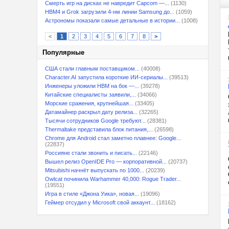
Смерть игр на дисках не навредит Capcom —...
(1130)
HBM4 и Grok загрузили 4-нм линии Samsung до...
(1059)
Астрономы показали самые детальные в истории...
(1008)
<
1
2
3
4
5
6
7
8
>
Популярные
США стали главным поставщиком...
(40008)
Character.AI запустила короткие ИИ-сериалы...
(39513)
Инженеры уложили HBM на бок —...
(39278)
Китайские специалисты заявили,...
(34066)
Морские сражения, крупнейшая...
(33405)
Датамайнер раскрыл дату релиза...
(32265)
Тысячи сотрудников Google требуют...
(28381)
Thermaltake представила блок питания,...
(26598)
Chrome для Android стал заметно плавнее: Google...
(22837)
Россияне стали звонить и писать...
(22146)
Вышел релиз OpenIDE Pro — корпоративной...
(20737)
Mitsubishi начнёт выпускать по 1000...
(20239)
Owlcat починила Warhammer 40,000: Rogue Trader...
(19551)
Игра в стиле «Джона Уика», новая...
(19096)
Геймер отсудил у Microsoft свой аккаунт...
(18162)