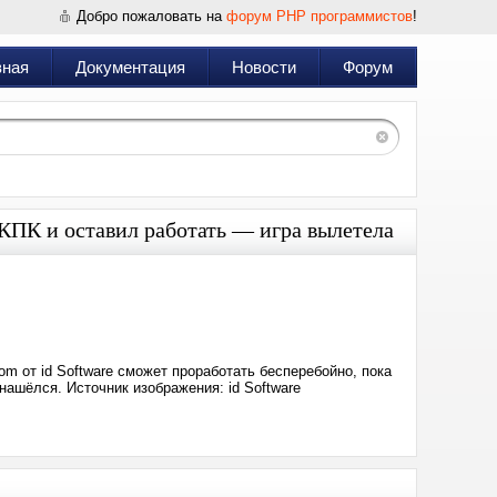
Добро пожаловать на
форум PHP программистов
!
вная
Документация
Новости
Форум
КПК и оставил работать — игра вылетела
Дата:
2025-
09-
17
19:29
om от id Software сможет проработать бесперебойно, пока
нашёлся. Источник изображения: id Software