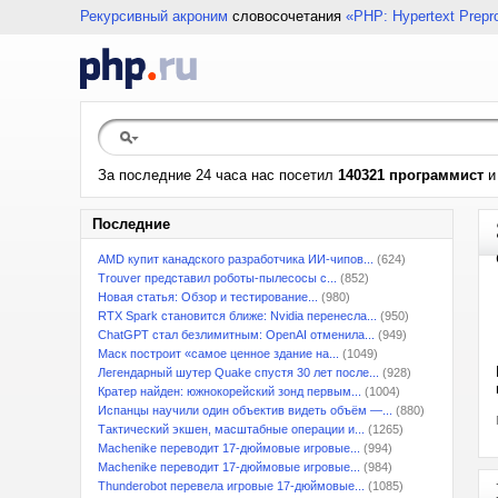
Рекурсивный акроним
словосочетания
«PHP: Hypertext Prepr
За последние 24 часа нас посетил
140321 программист
Последние
AMD купит канадского разработчика ИИ-чипов...
(624)
Trouver представил роботы-пылесосы с...
(852)
Новая статья: Обзор и тестирование...
(980)
RTX Spark становится ближе: Nvidia перенесла...
(950)
ChatGPT стал безлимитным: OpenAI отменила...
(949)
Маск построит «самое ценное здание на...
(1049)
Легендарный шутер Quake спустя 30 лет после...
(928)
Кратер найден: южнокорейский зонд первым...
(1004)
Испанцы научили один объектив видеть объём —...
(880)
Тактический экшен, масштабные операции и...
(1265)
Machenike переводит 17-дюймовые игровые...
(994)
Machenike переводит 17-дюймовые игровые...
(984)
Thunderobot перевела игровые 17-дюймовые...
(1085)