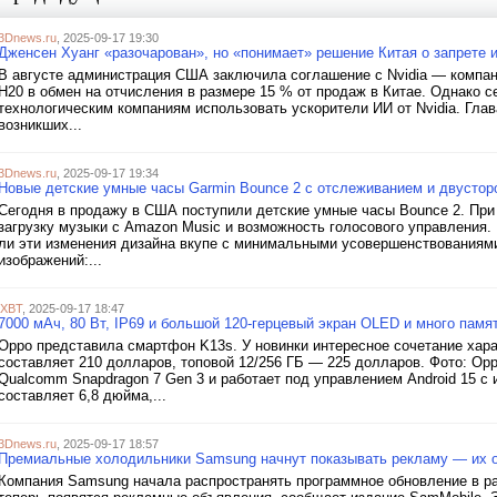
3Dnews.ru
, 2025-09-17 19:30
Дженсен Хуанг «разочарован», но «понимает» решение Китая о запрете и
В августе администрация США заключила соглашение с Nvidia — компан
H20 в обмен на отчисления в размере 15 % от продаж в Китае. Однако 
технологическим компаниям использовать ускорители ИИ от Nvidia. Глав
возникших...
3Dnews.ru
, 2025-09-17 19:34
Новые детские умные часы Garmin Bounce 2 с отслеживанием и двустор
Сегодня в продажу в США поступили детские умные часы Bounce 2. При
загрузку музыки с Amazon Music и возможность голосового управления.
ли эти изменения дизайна вкупе с минимальными усовершенствованиями
изображений:...
iXBT
, 2025-09-17 18:47
7000 мАч, 80 Вт, IP69 и большой 120-герцевый экран OLED и много пам
Oppo представила смартфон K13s. У новинки интересное сочетание харак
составляет 210 долларов, топовой 12/256 ГБ — 225 долларов. Фото: O
Qualcomm Snapdragon 7 Gen 3 и работает под управлением Android 15 с
составляет 6,8 дюйма,...
3Dnews.ru
, 2025-09-17 18:57
Премиальные холодильники Samsung начнут показывать рекламу — их о
Компания Samsung начала распространять программное обновление в р