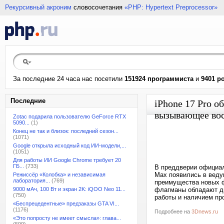
Рекурсивный акроним
словосочетания
«PHP: Hypertext Preprocessor»
За последние 24 часа нас посетили
151924 программиста
и
9401 р
Последние
iPhone 17 Pro о
вызывающее во
Zotac подарила пользователю GeForce RTX
5090...
(1)
Конец не так и близок: последний сезон...
(1071)
Google открыла исходный код ИИ-модели,...
(1051)
Для работы ИИ Google Chrome требует 20
ГБ...
(733)
В преддверии официаль
Max появились в веду
Режиссёр «Колобка» и независимая
лаборатория...
(769)
преимущества новых ф
9000 мАч, 100 Вт и экран 2K: iQOO Neo 11...
флагманы обладают д
(750)
работы и наличием пр
«Беспрецедентные» предзаказы GTA VI...
(1176)
Подробнее на
3Dnews.ru
«Это попросту не имеет смысла»: глава...