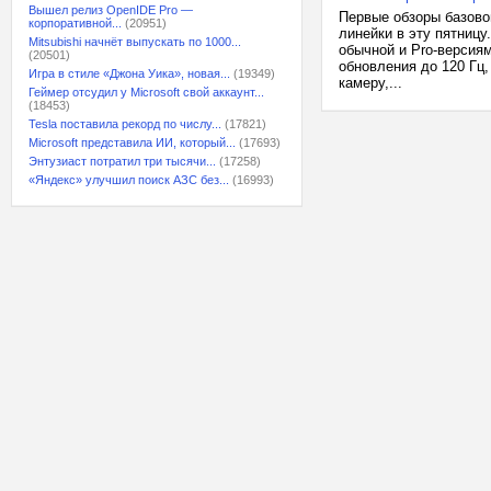
Вышел релиз OpenIDE Pro —
Первые обзоры базово
корпоративной...
(20951)
линейки в эту пятниц
Mitsubishi начнёт выпускать по 1000...
обычной и Pro-версия
(20501)
обновления до 120 Гц
Игра в стиле «Джона Уика», новая...
(19349)
камеру,...
Геймер отсудил у Microsoft свой аккаунт...
(18453)
Tesla поставила рекорд по числу...
(17821)
Microsoft представила ИИ, который...
(17693)
Энтузиаст потратил три тысячи...
(17258)
«Яндекс» улучшил поиск АЗС без...
(16993)