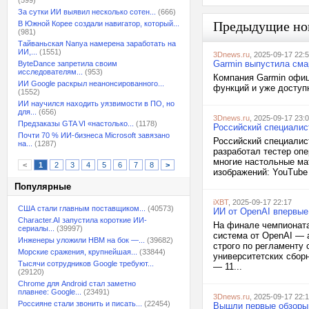
(599)
За сутки ИИ выявил несколько сотен...
(666)
Предыдущие но
В Южной Корее создали навигатор, который...
(981)
Тайваньская Nanya намерена заработать на
ИИ,...
(1551)
3Dnews.ru
, 2025-09-17 22:
Garmin выпустила сма
ByteDance запретила своим
исследователям...
(953)
Компания Garmin офиц
ИИ Google раскрыл неанонсированного...
функций и уже доступ
(1552)
ИИ научился находить уязвимости в ПО, но
для...
(656)
3Dnews.ru
, 2025-09-17 23:
Предзаказы GTA VI «настолько...
(1178)
Российский специалис
Почти 70 % ИИ-бизнеса Microsoft завязано
Российский специалис
на...
(1287)
разработал тестер оп
многие настольные ма
<
1
2
3
4
5
6
7
8
>
изображений: YouTube /
Популярные
iXBT
, 2025-09-17 22:17
США стали главным поставщиком...
(40573)
ИИ от OpenAI впервые
Character.AI запустила короткие ИИ-
На финале чемпионата
сериалы...
(39997)
система от OpenAI — 
Инженеры уложили HBM на бок —...
(39682)
строго по регламенту
Морские сражения, крупнейшая...
(33844)
университетских сбор
Тысячи сотрудников Google требуют...
— 11...
(29120)
Chrome для Android стал заметно
плавнее: Google...
(23491)
3Dnews.ru
, 2025-09-17 22:
Россияне стали звонить и писать...
(22454)
Вышли первые обзоры 