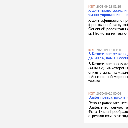
iXBT
, 2025-09-18 01:16
Xiaomi представила и
умное управление — в
Xiaomi официально пр
фронтальной загрузкой
Основной рассчитан на
кг. Несмотря на таку
...
iXBT
, 2025-09-18 00:50
В Казахстане резко по
дешевле, чем в Росси
В Казахстане заработ
(AMMKZ), на котором 
снизить цены на маши
«Мы в полной мере вы
только...
iXBT
, 2025-09-18 00:04
Duster превратился в 
Renault ранее уже нес
Duster, и вот сейчас 
Фото: Dacia Преобраз
отрезали крышу за зад