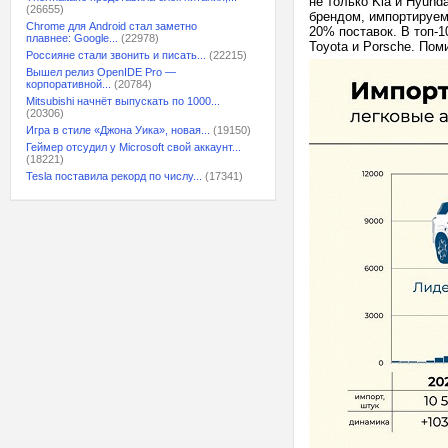
не только Kia и Hyun
(26655)
брендом, импортируем
Chrome для Android стал заметно
20% поставок. В топ-1
плавнее: Google...
(22978)
Toyota и Porsche. Пом
Россияне стали звонить и писать...
(22215)
Вышел релиз OpenIDE Pro —
корпоративной...
(20784)
Mitsubishi начнёт выпускать по 1000...
(20306)
Игра в стиле «Джона Уика», новая...
(19150)
Геймер отсудил у Microsoft свой аккаунт...
(18221)
Tesla поставила рекорд по числу...
(17341)