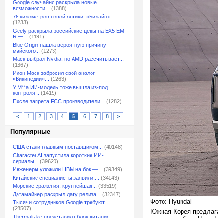
Google случайно раскрыла новые
возможности...
(1388)
76 километров новой оптики: «Билайн»...
(1233)
Geely раскрыла российские цены на EX5 EM-
R —...
(1191)
Blue Origin нашла вероятную причину
майского...
(1273)
Маск выбрал Nvidia, но AMD рассчитывает...
(1367)
Илон Маск забросил свой аналог
«Википедии»...
(1263)
У M**a ИИ-модель тоже вышла из-под
контроля...
(1419)
После запрета FCC производители...
(1282)
<
1
2
3
4
5
6
7
8
>
Популярные
США стали главным поставщиком...
(40148)
Character.AI запустила короткие ИИ-
сериалы...
(39620)
Инженеры уложили HBM на бок —...
(39349)
Китайские специалисты заявили,...
(34143)
Морские сражения, крупнейшая...
(33519)
Датамайнер раскрыл дату релиза...
(32347)
Фото: Hyundai
Тысячи сотрудников Google требуют...
(28507)
Южная Корея предлага
Thermaltake представила блок питания,...