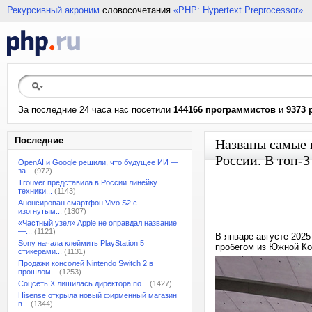
Рекурсивный акроним
словосочетания
«PHP: Hypertext Preprocessor»
За последние 24 часа нас посетили
144166 программистов
и
9373 
Последние
Названы самые 
России. В топ-3
OpenAI и Google решили, что будущее ИИ —
за...
(972)
Trouver представила в России линейку
техники...
(1143)
Анонсирован смартфон Vivo S2 с
изогнутым...
(1307)
«Частный узел» Apple не оправдал название
—...
(1121)
В январе-августе 202
Sony начала клеймить PlayStation 5
пробегом из Южной Ко
стикерами...
(1131)
Продажи консолей Nintendo Switch 2 в
прошлом...
(1253)
Соцсеть X лишилась директора по...
(1427)
Hisense открыла новый фирменный магазин
в...
(1344)