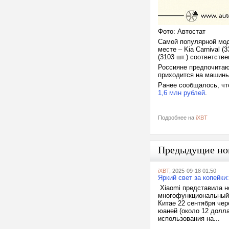
Фото: Автостат
Самой популярной моде
месте – Kia Carnival (
(3103 шт.) соответств
Россияне предпочитаю
приходится на машины
Ранее сообщалось, чт
1,6 млн рублей
.
Подробнее на
iXBT
Предыдущие но
iXBT
, 2025-09-18 01:50
Яркий свет за копейк
Xiaomi представила н
многофункциональный ф
Китае 22 сентября чер
юаней (около 12 доллар
использования на...