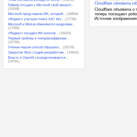
Cloudflare обновила ro
Геймер отсудил у Microsoft свой аккаунт...
(19168)
Cloudflare объявила о
теперь посещают робот
Microsoft представила ИИ, который...
(18854)
Источник изображения:
«Яндекс» улучшил поиск АЗС без...
(17730)
Microsoft и Mistral обменяются моделями...
(17399)
«Яндекс» посадил ИИ-агентов...
(16033)
Первый трейлер и «непревзойдённая...
(15760)
Учёные нашли способ обрушить...
(15276)
Закрытая Xbox студия-разработчик...
(14816)
Власть в OpenAI сосредотачивается...
(14791)