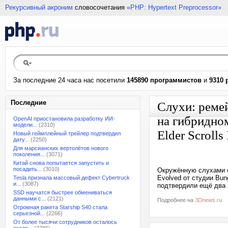
Рекурсивный акроним
словосочетания
«PHP: Hypertext Preprocessor»
За последние 24 часа нас посетили
145890 программистов
и
9310 
Последние
Слухи: ремей
на гибридном
OpenAI приостановила разработку ИИ-
модели...
(2310)
Elder Scrolls
Новый геймплейный трейлер подтвердил
дату...
(2250)
Для марсианских вертолётов нового
поколения...
(3071)
Китай снова попытается запустить и
посадить...
(3010)
Окружённую слухами о
Evolved от студии Bun
Tesla признала массовый дефект Cybertruck
и...
(3087)
подтвердили ещё два 
SSD научатся быстрее обмениваться
данными с...
(2121)
Подробнее на
3Dnews.ru
Огромная ракета Starship S40 стала
серьезной...
(2266)
От более тысячи сотрудников осталось