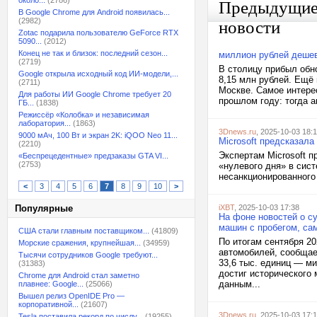
около...
(2786)
Предыдущи
В Google Chrome для Android появилась...
(2982)
новости
Zotac подарила пользователю GeForce RTX
5090...
(2012)
Конец не так и близок: последний сезон...
миллион рублей дешев
(2719)
В столицу прибыл обн
Google открыла исходный код ИИ-модели,...
8,15 млн рублей. Ещё 
(2711)
Москве. Самое интере
Для работы ИИ Google Chrome требует 20
прошлом году: тогда а
ГБ...
(1838)
Режиссёр «Колобка» и независимая
лаборатория...
(1863)
3Dnews.ru
, 2025-10-03 18:
9000 мАч, 100 Вт и экран 2K: iQOO Neo 11...
Microsoft предсказала
(2210)
Экспертам Microsoft 
«Беспрецедентные» предзаказы GTA VI...
(2753)
«нулевого дня» в сис
несанкционированного 
<
3
4
5
6
7
8
9
10
>
Популярные
iXBT
, 2025-10-03 17:38
На фоне новостей о с
машин с пробегом, сам
США стали главным поставщиком...
(41809)
По итогам сентября 20
Морские сражения, крупнейшая...
(34959)
автомобилей, сообщае
Тысячи сотрудников Google требуют...
33,6 тыс. единиц — м
(31383)
достиг исторического 
Chrome для Android стал заметно
данным...
плавнее: Google...
(25066)
Вышел релиз OpenIDE Pro —
корпоративной...
(21607)
3Dnews.ru
, 2025-10-03 17:
Tesla поставила рекорд по числу...
(19255)