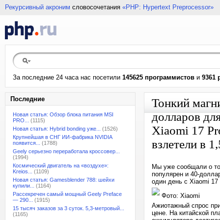
Рекурсивный акроним
словосочетания
«PHP: Hypertext Preprocessor»
За последние 24 часа нас посетили
145625 программистов
и
9361 
Последние
Тонкий магн
долларов для
Новая статья: Обзор блока питания MSI
PRO...
(1115)
Xiaomi 17 Pr
Новая статья: Hybrid bonding уже...
(1526)
Крупнейшая в СНГ ИИ-фабрика NVIDIA
взлетели в 1,
появится...
(1788)
Geely серьезно переработала кроссовер...
(1994)
Космический двигатель на «воздухе»:
Мы уже сообщали о том
Kreios...
(1109)
популярен и 40-доллар
Новая статья: Gamesblender 788: шейхи
один день с Xiaomi 17
купили...
(1164)
Рассекречен самый мощный Geely Preface
Фото: Xiaomi
— 290...
(1915)
Ажиотажный спрос при
15 тысяч заказов за 3 суток. 5,3-метровый...
цене. На китайской пл
(1165)