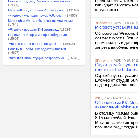
приложений, а также н
Геймер отсудил у Microsoft свой аккаунт...
как будет работать но
(19381)
энтузиастов...
Microsoft представила ИИ, который...
(19109)
«Яндекс» улучшил поиск АЗС без...
(17893)
Microsoft и Mistral обменяются моделями...
3Dnews.ru
, 2025-10-03 18:
(17641)
Microsoft устранила 
«Яндекс» посадил ИИ-агентов...
(16235)
Обновление Windows 11
Первый трейлер и «непревзойдённая...
совместимости. Эти б
(15998)
применялись и для вер
Учёные нашли способ обрушить...
(15438)
запрета на обновление
Власть в OpenAI сосредотачивается...
(14975)
Закрытая Xbox студия-разработчик...
(14946)
3Dnews.ru
, 2025-10-03 19:
Слухи: ремейк культов
ответе за The Elder Scr
Окружённую слухами о
Evolved от студии Bun
подтвердили ещё два и
iXBT
, 2025-10-03 18:29
Обновлённый KIA Moha
аналогичный Mohave в
В столицу прибыл обн
8,15 млн рублей. Ещё 
Москве. Самое интере
прошлом году: тогда а