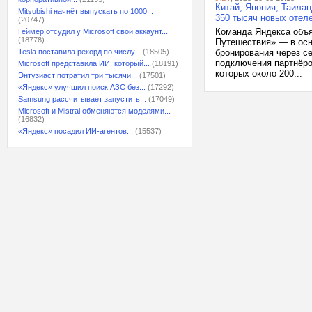
Китай, Япония, Таила
Mitsubishi начнёт выпускать по 1000...
350 тысяч новых отел
(20747)
Команда Яндекса объя
Геймер отсудил у Microsoft свой аккаунт...
(18778)
Путешествия» — в осн
Tesla поставила рекорд по числу...
(18505)
бронирования через се
подключения партнёро
Microsoft представила ИИ, который...
(18191)
которых около 200...
Энтузиаст потратил три тысячи...
(17501)
«Яндекс» улучшил поиск АЗС без...
(17292)
Samsung рассчитывает запустить...
(17049)
Microsoft и Mistral обменяются моделями...
(16832)
«Яндекс» посадил ИИ-агентов...
(15537)