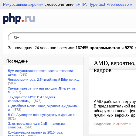
Рекурсивный акроним
словосочетания
«PHP: Hypertext Preprocessor»
За последние 24 часа нас посетили
167495 программистов
и
9270 
Последние
AMD, вероятно,
кадров
Бум искусственного интеллекта отправил
цены...
(595)
Четыре монитора, 2,5-гигабитный Ethernet и...
(580)
Хакеры превратили навыки для ИИ-агентов
в...
(597)
Техдиректор M**a: ИИ следует
использовать,...
(575)
AMD работает над улу
В предварительной вер
С дизайном Nokia Lumia, экраном 3,2 дюйма
и...
(572)
обнаружена новая фун
В США увидели военную угрозу в дронах с...
публичных версиях дра
(871)
Электровелосипед с 2 кВт·ч энергии,
Подробнее на
3Dnews.ru
запасом...
(614)
Конфигурация памяти из 2015 года,