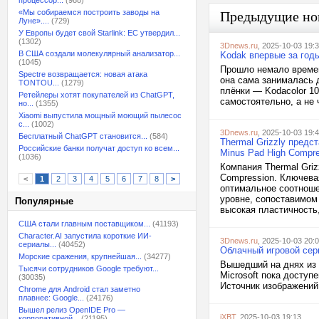
процессор...
(988)
«Мы собираемся построить заводы на
Предыдущие но
Луне»....
(729)
У Европы будет свой Starlink: ЕС утвердил...
(1302)
3Dnews.ru
, 2025-10-03 19:
В США создали молекулярный анализатор...
Kodak впервые за год
(1045)
Прошло немало времени
Spectre возвращается: новая атака
она сама занималась 
TONTOU...
(1279)
плёнки — Kodacolor 10
Ретейлеры хотят покупателей из ChatGPT,
самостоятельно, а не 
но...
(1355)
Xiaomi выпустила мощный моющий пылесос
с...
(1002)
3Dnews.ru
, 2025-10-03 19:
Бесплатный ChatGPT становится...
(584)
Thermal Grizzly пред
Российские банки получат доступ ко всем...
Minus Pad High Compre
(1036)
Компания Thermal Griz
Compression. Ключева
<
1
2
3
4
5
6
7
8
>
оптимальное соотноше
уровне, сопоставимом
Популярные
высокая пластичность,
США стали главным поставщиком...
(41193)
Character.AI запустила короткие ИИ-
3Dnews.ru
, 2025-10-03 20:
сериалы...
(40452)
Облачный игровой сер
Морские сражения, крупнейшая...
(34277)
Вышедший на днях из 
Тысячи сотрудников Google требуют...
Microsoft пока доступ
(30035)
Источник изображений
Chrome для Android стал заметно
плавнее: Google...
(24176)
Вышел релиз OpenIDE Pro —
iXBT
, 2025-10-03 19:13
корпоративной...
(21195)