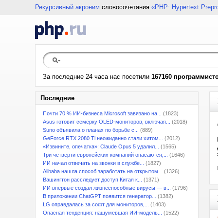
Рекурсивный акроним
словосочетания
«PHP: Hypertext Prepr
За последние 24 часа нас посетили
167160 программист
Последние
Почти 70 % ИИ-бизнеса Microsoft завязано на...
(1823)
Asus готовит семёрку OLED-мониторов, включая...
(2018)
Suno объявила о планах по борьбе с...
(889)
GeForce RTX 2080 Ti неожиданно стали хитом...
(2012)
«Извините, опечатка»: Claude Opus 5 удалил...
(1565)
Три четверти европейских компаний опасаются,...
(1646)
ИИ начал отвечать на звонки в службе...
(1827)
Alibaba нашла способ заработать на открытом...
(1326)
Вашингтон расследует доступ Китая к...
(1371)
ИИ впервые создал жизнеспособные вирусы — в...
(1796)
В приложении ChatGPT появится генератор...
(1382)
LG оправдалась за софт для мониторов,...
(1403)
Опасная тенденция: нашумевшая ИИ-модель...
(1522)