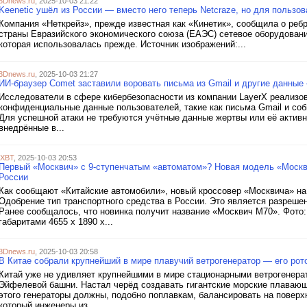
3Dnews.ru
, 2025-10-03 21:22
Keenetic ушёл из России — вместо него теперь Netcraze, но для пользо
Компания «Неткрейз», прежде известная как «Кинетик», сообщила о реб
страны Евразийского экономического союза (ЕАЭС) сетевое оборудования
которая использовалась прежде. Источник изображений:...
3Dnews.ru
, 2025-10-03 21:27
ИИ-браузер Comet заставили воровать письма из Gmail и другие данные 
Исследователи в сфере кибербезопасности из компании LayerX реализ
конфиденциальные данные пользователей, такие как письма Gmail и собы
Для успешной атаки не требуются учётные данные жертвы или её актив
внедрённые в...
iXBT
, 2025-10-03 20:53
Первый «Москвич» с 9-ступенчатым «автоматом»? Новая модель «Москв
России
Как сообщают «Китайские автомобили», новый кроссовер «Москвича» на
Одобрение тип транспортного средства в России. Это является разреше
Ранее сообщалось, что новинка получит название «Москвич М70». Фото
габаритами 4655 х 1890 х...
3Dnews.ru
, 2025-10-03 20:58
В Китае собрали крупнейший в мире плавучий ветрогенератор — его ро
Китай уже не удивляет крупнейшими в мире стационарными ветрогенера
Эйфелевой башни. Настал черёд создавать гигантские морские плавающи
этого генераторы должны, подобно поплавкам, балансировать на поверхн
который инженеры из...