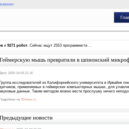
ocessor»
Гла
ов
и
9271 робот
. Сейчас ищут 2553 программиста ...
Геймерскую мышь превратили в шпионский микроф
Дата: 2025-10-03 21:16
Группа исследователей из Калифорнийского университета в Ирвайне по
датчиков, применяемых в геймерских компьютерных мышах, для улавлив
звуковые данные. Таким методом можно вести прослушку ничего неподо
Подробнее на
3Dnews.ru
Предыдущие новости