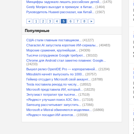
Минцифры задумало лишить российских детей...
(1475)
Geely Monjaro выходит в премиум: в Китае...
(1464)
Руководитель Huawei рассказал, как Китай...
(1567)
<
1
2
3
4
5
6
7
8
>
Популярные
США стали главным поставщиком...
(41227)
Character.AI запустила короткие ИИ-сериалы...
(40483)
Морские сражения, крупнейшая...
(34309)
Тысячи сотрудников Google требуют...
(30102)
Chrome для Android стал заметно плавнее: Google...
(24233)
Вышел релиз OpenIDE Pro — корпоративной...
(21204)
Mitsubishi начнёт выпускать по 1000...
(20757)
Геймер отсудил у Microsoft свой аккаунт...
(18788)
Tesla поставила рекорд по числу...
(18552)
Microsoft представила ИИ, который...
(18225)
Энтузиаст потратил три тысячи...
(17519)
«Яндекс» улучшил поиск АЗС без...
(17318)
Samsung рассчитывает запустить...
(17066)
Microsoft и Mistral обменяются моделями...
(16866)
«Яндекс» посадил ИИ-агентов...
(15558)