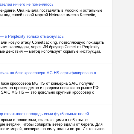
вателей ничего не поменялось
рендинге. Она начала поставлять в Россию и остальные
 под своей новой маркой Netcraze вместо Keenetic,
— в Perplexity только отмахнулась
овали новую атаку CometJacking, позволяющую похищать
тия календаря, через ИИ-браузер Comet от Perplexity.
ные действия — метод использует скрытые инструкции,
ича» на базе кроссовера MG HS сертифицирована в
 базе кроссовера MG HS от концерна SAIC получил
нием на производство и продажи новинки на рынке РФ.
: SAIC MG HS — это довольно крупный кроссовер с
тор охватывает площадь семи футбольных полей
торами с лопастями, взлетающими в небо выше
е ветряки, чтобы собирать ветер вдали от берега. Для
ости морей, невзирая на силу волн и ветра. И это вызов,