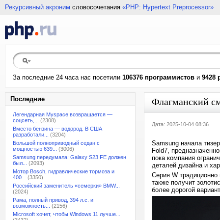
Рекурсивный акроним
словосочетания
«PHP: Hypertext Preprocessor»
За последние 24 часа нас посетили
106376 программистов
и
9428 
Последние
Флагманский см
Легендарная Myspace возвращается —
соцсеть,...
(2308)
Дата: 2025-10-04 08:36
Вместо бензина — водород. В США
разработали...
(3204)
Samsung начала тизер
Большой полноприводный седан с
мощностью 639...
(3006)
Fold7, предназначенно
Samsung передумала: Galaxy S23 FE должен
пока компания ограни
был...
(2093)
деталей дизайна и хар
Мотор Bosch, гидравлические тормоза и
Серия W традиционно 
400...
(3350)
также получит золотис
Российский заменитель «семерки» BMW...
более дорогой вариан
(2024)
Рама, полный привод, 394 л.с. и
возможность...
(2156)
Microsoft хочет, чтобы Windows 11 лучше...