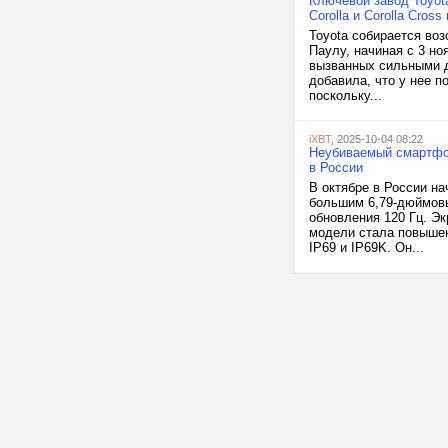
Ключевой завод Toyota
Corolla и Corolla Cross
Toyota собирается воз
Паулу, начиная с 3 но
вызванных сильными д
добавила, что у нее п
поскольку...
iXBT
, 2025-10-04 08:22
Неубиваемый смартфон
в России
В октябре в России н
большим 6,79-дюймов
обновления 120 Гц. Эк
модели стала повышен
IP69 и IP69K. Он...