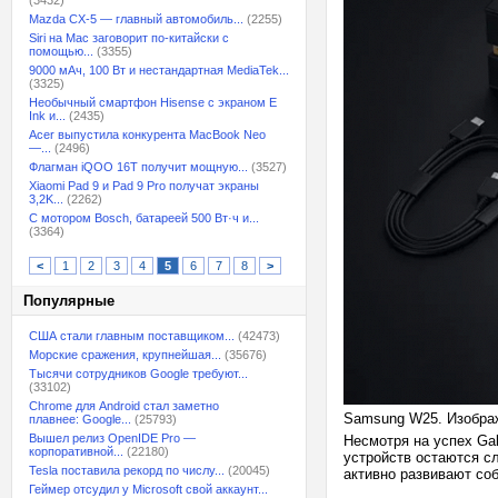
(3432)
Mazda CX-5 — главный автомобиль...
(2255)
Siri на Mac заговорит по-китайски с
помощью...
(3355)
9000 мАч, 100 Вт и нестандартная MediaTek...
(3325)
Необычный смартфон Hisense с экраном E
Ink и...
(2435)
Acer выпустила конкурента MacBook Neo
—...
(2496)
Флагман iQOO 16T получит мощную...
(3527)
Xiaomi Pad 9 и Pad 9 Pro получат экраны
3,2K...
(2262)
С мотором Bosch, батареей 500 Вт·ч и...
(3364)
<
1
2
3
4
5
6
7
8
>
Популярные
США стали главным поставщиком...
(42473)
Морские сражения, крупнейшая...
(35676)
Тысячи сотрудников Google требуют...
(33102)
Chrome для Android стал заметно
Samsung W25. Изобра
плавнее: Google...
(25793)
Вышел релиз OpenIDE Pro —
Несмотря на успех Gal
корпоративной...
(22180)
устройств остаются сл
Tesla поставила рекорд по числу...
(20045)
активно развивают со
Геймер отсудил у Microsoft свой аккаунт...