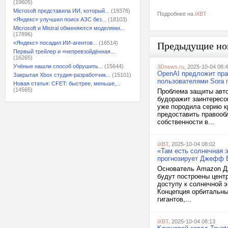
(19605)
Microsoft представила ИИ, который...
(19376)
Подробнее на
iXBT
«Яндекс» улучшил поиск АЗС без...
(18103)
Microsoft и Mistral обменяются моделями...
(17896)
«Яндекс» посадил ИИ-агентов...
(16514)
Предыдущие но
Первый трейлер и «непревзойдённая...
(16265)
Учёные нашли способ обрушить...
(15644)
3Dnews.ru
, 2025-10-04 08:
OpenAI предложит пра
Закрытая Xbox студия-разработчик...
(15101)
пользователями Sora 
Новая статья: CFET: быстрее, меньше,...
(14565)
Проблема защиты авто
будоражит заинтересо
уже породила серию к
предоставить правооб
собственности в...
iXBT
, 2025-10-04 08:02
«Там есть солнечная э
прогнозирует Джефф 
Основатель Amazon Дж
будут построены цент
доступу к солнечной э
Концепция орбитальны
гигантов,...
iXBT
, 2025-10-04 08:13