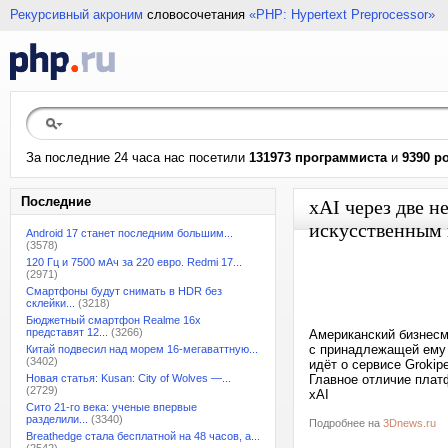
Рекурсивный акроним
словосочетания
«PHP: Hypertext Preprocessor»
За последние 24 часа нас посетили
131973 программиста
и
9390 р
Последние
xAI через две 
искусственным
Android 17 станет последним большим...
(3578)
120 Гц и 7500 мАч за 220 евро. Redmi 17...
(2971)
Смартфоны будут снимать в HDR без
склейки...
(3218)
Бюджетный смартфон Realme 16x
представят 12...
(3266)
Американский бизнесме
с принадлежащей ему 
Китай подвесил над морем 16-мегаваттную...
(3402)
идёт о сервисе Grokip
Новая статья: Kusan: City of Wolves —...
Главное отличие плат
(2729)
xAI
Сито 21-го века: ученые впервые
разделили...
(3340)
Подробнее на
3Dnews.ru
Breathedge стала бесплатной на 48 часов, а...