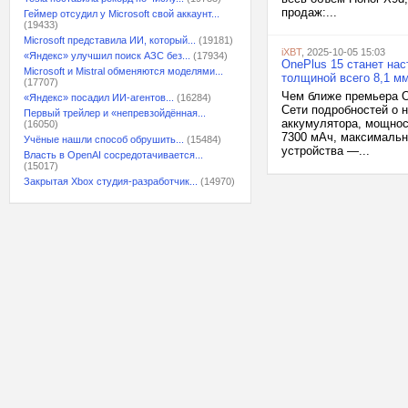
продаж:...
Геймер отсудил у Microsoft свой аккаунт...
(19433)
Microsoft представила ИИ, который...
(19181)
iXBT
, 2025-10-05 15:03
«Яндекс» улучшил поиск АЗС без...
(17934)
OnePlus 15 станет нас
Microsoft и Mistral обменяются моделями...
толщиной всего 8,1 м
(17707)
Чем ближе премьера On
«Яндекс» посадил ИИ-агентов...
(16284)
Сети подробностей о н
Первый трейлер и «непревзойдённая...
аккумулятора, мощнос
(16050)
7300 мАч, максимальн
Учёные нашли способ обрушить...
(15484)
устройства —...
Власть в OpenAI сосредотачивается...
(15017)
Закрытая Xbox студия-разработчик...
(14970)