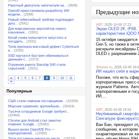
(2542)
Ракетный двигатель напечатали на...
(3609)
Предыдущие но
OpenAI приостановила разработку ИИ-
модели...
(2598)
Новый геймплейный трейлер подтвердил
дату...
(2541)
iXBT
, 2025-10-05 17:23
Экран OLED 2К, IP68,
Для марсианских вертолётов нового
поколения...
(3391)
характеристики iQOO 
Китай снова попытается запустить и
15 октября ожидается
посадить...
(3331)
Gen 5, но также в окт
Tesla признала массовый дефект Cybertruck
раскрыли инсайдеры Di
и...
(3335)
OLED с разрешением 2
SSD научатся быстрее обмениваться
данными с...
(2373)
Огромная ракета Starship S40 стала
3Dnews.ru
, 2025-10-05 16:
серьезной...
(2531)
ИИ нашёл себя в марк
Похоже, что есть сфе
<
4
5
6
7
8
9
10
11
>
корпоративных пресс-
журнале Patterns. Ав
Популярные
корпоративными и гос
ИИ,...
США стали главным поставщиком...
(42204)
Морские сражения, крупнейшая...
(35424)
iXBT
, 2025-10-05 15:52
Тысячи сотрудников Google требуют...
Неубиваемый смартфон
(32464)
Сингапуре фиксируетс
Chrome для Android стал заметно
плавнее: Google...
(25482)
Ван Бан, президент от
сообщение, в котором
Вышел релиз OpenIDE Pro —
корпоративной...
(21955)
охарактеризовал их ка
весь объем Honor X9d
Tesla поставила рекорд по числу...
(19733)