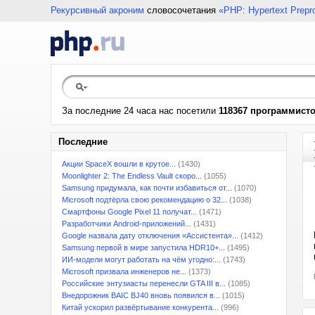
Рекурсивный акроним
словосочетания
«PHP: Hypertext Prepr
За последние 24 часа нас посетили
118367 программист
Последние
Акции SpaceX вошли в крутое...
(1430)
Moonlighter 2: The Endless Vault скоро...
(1055)
Samsung придумала, как почти избавиться от...
(1070)
Microsoft подтёрла свою рекомендацию о 32...
(1038)
Смартфоны Google Pixel 11 получат...
(1471)
Разработчики Android-приложений...
(1431)
Google назвала дату отключения «Ассистента»...
(1412)
Samsung первой в мире запустила HDR10+...
(1495)
ИИ-модели могут работать на чём угодно:...
(1743)
Microsoft призвала инженеров не...
(1373)
Российские энтузиасты перенесли GTA III в...
(1085)
Внедорожник BAIC BJ40 вновь появился в...
(1015)
Китай ускорил развёртывание конкурента...
(996)