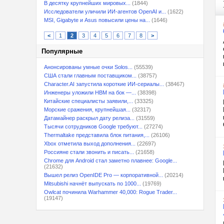
В десятку крупнейших мировых...
(1844)
Исследователи уличили ИИ-агентов OpenAI и...
(1622)
MSI, Gigabyte и Asus повысили цены на...
(1646)
<
1
2
3
4
5
6
7
8
>
Популярные
Анонсированы умные очки Solos...
(55539)
США стали главным поставщиком...
(38757)
Character.AI запустила короткие ИИ-сериалы...
(38467)
Инженеры уложили HBM на бок —...
(38398)
Китайские специалисты заявили,...
(33325)
Морские сражения, крупнейшая...
(32317)
Датамайнер раскрыл дату релиза...
(31559)
Тысячи сотрудников Google требуют...
(27274)
Thermaltake представила блок питания,...
(26106)
Xbox отметила выход дополнения...
(22697)
Россияне стали звонить и писать...
(21658)
Chrome для Android стал заметно плавнее: Google...
(21632)
Вышел релиз OpenIDE Pro — корпоративной...
(20214)
Mitsubishi начнёт выпускать по 1000...
(19769)
Owlcat починила Warhammer 40,000: Rogue Trader...
(19147)