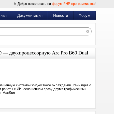
Добро пожаловать на
форум PHP программистов
!
вная
Документация
Новости
Форум
О — двухпроцессорную Arc Pro B60 Dual
Дата:
2025-
10-
06
20:02
снащённую системой жидкостного охлаждения. Речь идёт о
я работы с ИИ, оснащённом сразу двумя графическими
й: MaxSun