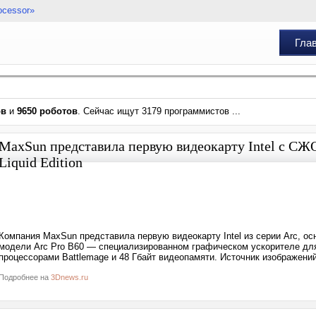
ocessor»
Гла
ов
и
9650 роботов
. Сейчас ищут 3179 программистов ...
MaxSun представила первую видеокарту Intel с СЖ
Liquid Edition
Компания MaxSun представила первую видеокарту Intel из серии Arc, о
модели Arc Pro B60 — специализированном графическом ускорителе дл
процессорами Battlemage и 48 Гбайт видеопамяти. Источник изображени
Подробнее на
3Dnews.ru