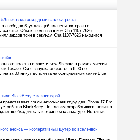
7626 показала рекордный всплеск роста
та свободно блуждающей планеты, которая не
странстве. Объект под названием Cha 1107-7626
миллиардов тонн в секунду. Cha 1107-7626 находится
октября
ального полёта на ракете New Shepard в рамках миссии
ном Техасе. Окно запуска откроется в 8:00 по
пна за 30 минут до взлёта на официальном сайте Blue
стиле BlackBerry с клавиатурой
 представляет собой чехол-клавиатуру для iPhone 17 Pro
устройства BlackBerry. По словам разработчиков, новинка
дает необходимость в экранной клавиатуре. Источник...
льного анонса — кооперативный шутер во вселенной