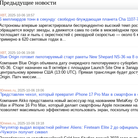
Предыдущие новости
iXBT
, 2025-10-06 18:57
6 миллиардов тонн в секунду: свободно блуждающая планета Cha 1107-
Астрономы впервые зарегистрировали беспрецедентно высокий темп рос
обращается вокруг звезды, а движется сама по себе в межзвёздном про
поглощает газ и пыль с окрестностей с рекордной скоростью — около 6 
примерно в 620 световых годах в...
iXBT
, 2025-10-06 19:08
Blue Origin готовит пилотируемый старт ракеты New Shepard NS-36 на 8 
Компания Blue Origin объявила дату очередного пилотируемого суборбит
NS-36. Старт назначен на 8 октября с площадки Launch Site One в Запад
центральному времени США (13:00 UTC). Прямая трансляция будет досту
Origin. Патч миссии....
3Dnews.ru
, 2025-10-06 19:06
Представлен чехол, который превратит iPhone 17 Pro Max в смартфон в 
Компания Akko представила новый аксессуар под названием MetaKey. Он
Max и iPhone 16 Pro Max, который делает смартфоны Apple похожими на 
позволяет максимально эффективно использовать экран, поскольку отпа
3Dnews.ru
, 2025-10-06 19:18
Регулятор выдал возрастной рейтинг Aliens: Fireteam Elite 2 до официа
«Чужого» получит сиквел