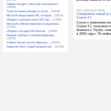
Геймер отсудил у Microsoft свой аккаунт...
(19059)
iXBT
, 2025-10-07 00:45
Tesla поставила рекорд по числу...
(19036)
Совершенно новый (и д
Microsoft представила ИИ, который...
(18675)
Cruiser FJ
«Яндекс» улучшил поиск АЗС без...
(17600)
Слухи о появлении ком
Microsoft и Mistral обменяются моделями...
Cruiser FJ, получили 
(17246)
близкого к Toyota, «н
«Яндекс» посадил ИИ-агентов...
(15899)
в 2026 году». По инфо
Первый трейлер и «непревзойдённая...
(15625)
Учёные нашли способ обрушить...
(15153)
Закрытая Xbox студия-разработчик...
(14739)