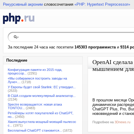
Рекурсивный акроним
словосочетания
«PHP: Hypertext Preprocessor»
За последние 24 часа нас посетили
145303 программиста
и
9314 р
Последние
OpenAI сделал
мышлением для 
Конфигурация памяти из 2015 года,
процессор...
(2291)
«Мы собираемся построить заводы на
Луне»....
(1718)
У Европы будет свой Starlink: ЕС утвердил...
(2533)
В США создали молекулярный анализатор...
(2134)
В прошлом месяце Ope
динамически распреде
Spectre возвращается: новая атака
TONTOU...
(2483)
ChatGPT Plus, Pro, Bu
Ретейлеры хотят покупателей из ChatGPT,
нововведений и стано
но...
(2450)
Xiaomi выпустила мощный моющий пылесос
Подробнее на
3Dnews.ru
с...
(1971)
Бесплатный ChatGPT становится...
(1672)