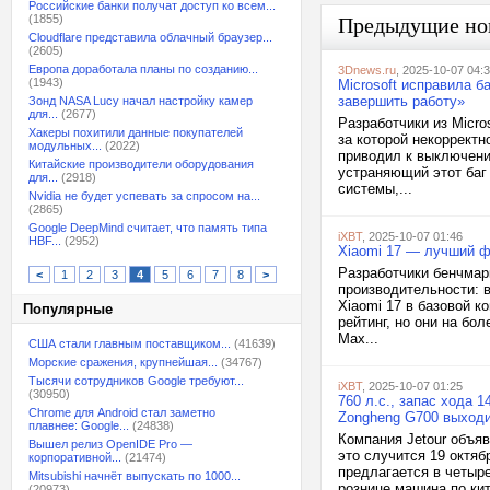
Российские банки получат доступ ко всем...
(1855)
Предыдущие но
Cloudflare представила облачный браузер...
(2605)
Европа доработала планы по созданию...
3Dnews.ru
, 2025-10-07 04:
(1943)
Microsoft исправила б
завершить работу»
Зонд NASA Lucy начал настройку камер
для...
(2677)
Разработчики из Micro
Хакеры похитили данные покупателей
за которой некорректн
модульных...
(2022)
приводил к выключени
Китайские производители оборудования
устраняющий этот баг
для...
(2918)
системы,...
Nvidia не будет успевать за спросом на...
(2865)
Google DeepMind считает, что память типа
iXBT
, 2025-10-07 01:46
HBF...
(2952)
Xiaomi 17 — лучший ф
Разработчики бенчмар
<
1
2
3
4
5
6
7
8
>
производительности: 
Xiaomi 17 в базовой к
Популярные
рейтинг, но они на бол
Max...
США стали главным поставщиком...
(41639)
Морские сражения, крупнейшая...
(34767)
Тысячи сотрудников Google требуют...
iXBT
, 2025-10-07 01:25
(30950)
760 л.с., запас хода 
Chrome для Android стал заметно
Zongheng G700 выходи
плавнее: Google...
(24838)
Компания Jetour объя
Вышел релиз OpenIDE Pro —
это случится 19 октя
корпоративной...
(21474)
предлагается в четыре
Mitsubishi начнёт выпускать по 1000...
рознице машина по кит
(20973)