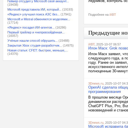
ледников, контроль о
Геймер отсудил у Microsoft свой аккаунт...
(19438)
Microsoft представила ИИ, который...
(19193)
«Яндекс» улучшил поиск АЗС без...
(17941)
Подробнее на
iXBT
Microsoft и Mistral обменяются моделями...
(17714)
«Яндекс» посадил ИИ-агентов...
(16286)
Предыдущие но
Первый трейлер и «непревзойдённая...
(16057)
Учёные нашли способ обрушить...
(15488)
iXBT
, 2025-10-07 06:57
Закрытая Xbox студия-разработчик...
(14975)
Илон Маск: Grok позв
Новая статья: CFET: быстрее, меньше,...
Илон Маск заявил, чт
(14376)
следующего года, а п
году. Ранее он заявил
искусственного интел
полноценные 30-минут
3Dnews.ru
, 2025-10-07 04:
OpenAI сделала обще
программирования
В прошлом месяце Ope
динамически распреде
ChatGPT Plus, Pro, Bu
нововведений и стано
3Dnews.ru
, 2025-10-07 04:
Microsoft исправила б