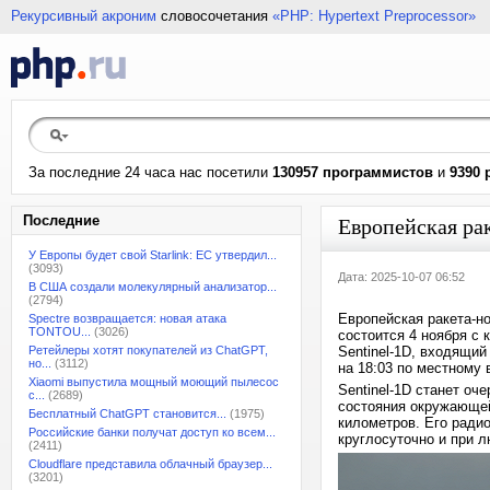
Рекурсивный акроним
словосочетания
«PHP: Hypertext Preprocessor»
За последние 24 часа нас посетили
130957 программистов
и
9390 
Последние
Европейская рак
У Европы будет свой Starlink: ЕС утвердил...
(3093)
Дата: 2025-10-07 06:52
В США создали молекулярный анализатор...
(2794)
Европейская ракета-но
Spectre возвращается: новая атака
TONTOU...
(3026)
состоится 4 ноября с 
Ретейлеры хотят покупателей из ChatGPT,
Sentinel-1D, входящий
но...
(3112)
на 18:03 по местному 
Xiaomi выпустила мощный моющий пылесос
Sentinel-1D станет о
с...
(2689)
состояния окружающей
Бесплатный ChatGPT становится...
(1975)
километров. Его ради
Российские банки получат доступ ко всем...
круглосуточно и при 
(2411)
Cloudflare представила облачный браузер...
(3201)