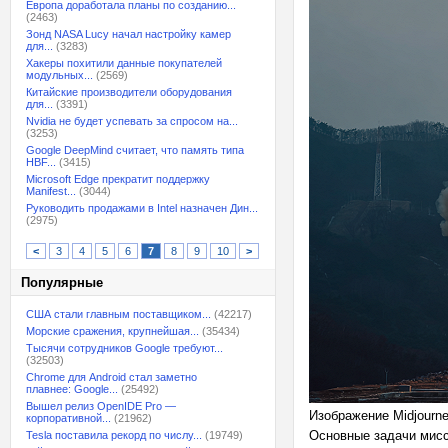
Европа доработала планы по созданию...
(2463)
Зонд NASA Lucy начал настройку камер
для...
(3283)
Хакеры похитили данные покупателей
модульных...
(2569)
Китайские производители оборудования
для...
(3391)
Nvidia не будет успевать за спросом на...
(3253)
Google DeepMind считает, что память типа
HBF...
(3415)
Microsoft Edge прекратит поддержку
Manifest...
(3044)
Руководить продажами в Intel назначен Дин...
(2975)
<
3
4
5
6
7
8
9
10
>
Популярные
США стали главным поставщиком...
(42217)
Морские сражения, крупнейшая...
(35434)
Тысячи сотрудников Google требуют...
(32503)
Chrome для Android стал заметно
плавнее: Google...
(25492)
Вышел релиз OpenIDE Pro —
Изображение Midjourn
корпоративной...
(21962)
Основные задачи мисс
Tesla поставила рекорд по числу...
(19749)