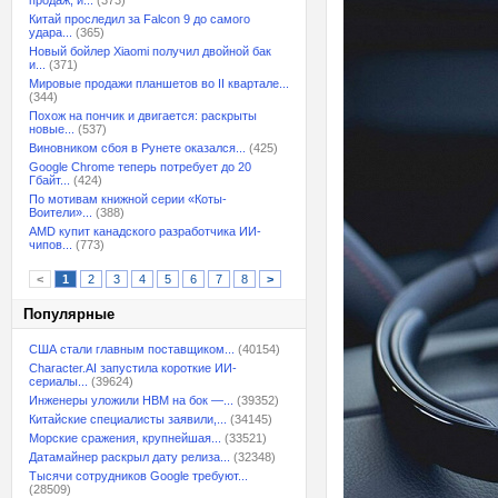
продаж, и...
(373)
Китай проследил за Falcon 9 до самого
удара...
(365)
Новый бойлер Xiaomi получил двойной бак
и...
(371)
Мировые продажи планшетов во II квартале...
(344)
Похож на пончик и двигается: раскрыты
новые...
(537)
Виновником сбоя в Рунете оказался...
(425)
Google Chrome теперь потребует до 20
Гбайт...
(424)
По мотивам книжной серии «Коты-
Воители»...
(388)
AMD купит канадского разработчика ИИ-
чипов...
(773)
<
1
2
3
4
5
6
7
8
>
Популярные
США стали главным поставщиком...
(40154)
Character.AI запустила короткие ИИ-
сериалы...
(39624)
Инженеры уложили HBM на бок —...
(39352)
Китайские специалисты заявили,...
(34145)
Морские сражения, крупнейшая...
(33521)
Датамайнер раскрыл дату релиза...
(32348)
Тысячи сотрудников Google требуют...
(28509)