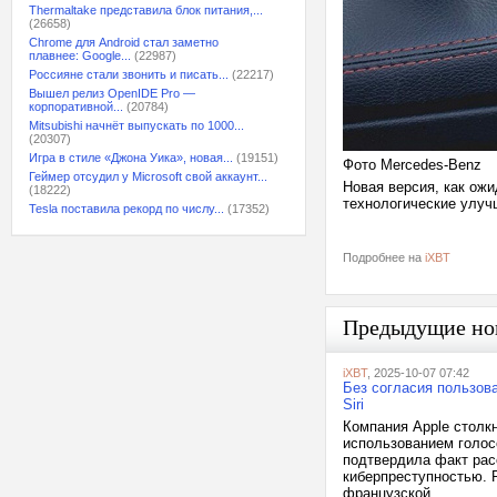
Thermaltake представила блок питания,...
(26658)
Chrome для Android стал заметно
плавнее: Google...
(22987)
Россияне стали звонить и писать...
(22217)
Вышел релиз OpenIDE Pro —
корпоративной...
(20784)
Mitsubishi начнёт выпускать по 1000...
(20307)
Игра в стиле «Джона Уика», новая...
(19151)
Фото Mercedes-Benz
Геймер отсудил у Microsoft свой аккаунт...
Новая версия, как ож
(18222)
технологические улучш
Tesla поставила рекорд по числу...
(17352)
Подробнее на
iXBT
Предыдущие но
iXBT
, 2025-10-07 07:42
Без согласия пользова
Siri
Компания Apple столк
использованием голос
подтвердила факт рас
киберпреступностью. 
французской...