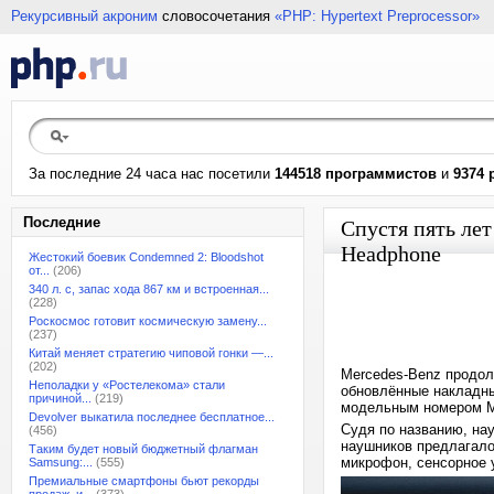
Рекурсивный акроним
словосочетания
«PHP: Hypertext Preprocessor»
За последние 24 часа нас посетили
144518 программистов
и
9374 
Последние
Спустя пять лет
Headphone
Жестокий боевик Condemned 2: Bloodshot
от...
(206)
340 л. с, запас хода 867 км и встроенная...
(228)
Роскосмос готовит космическую замену...
(237)
Китай меняет стратегию чиповой гонки —...
(202)
Mercedes-Benz продол
Неполадки у «Ростелекома» стали
обновлённые накладны
причиной...
(219)
модельным номером 
Devolver выкатила последнее бесплатное...
Судя по названию, на
(456)
наушников предлагало 
Таким будет новый бюджетный флагман
микрофон, сенсорное у
Samsung:...
(555)
Премиальные смартфоны бьют рекорды