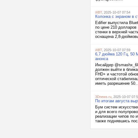
iXBT
, 2025-10-07 07:54
Колонка с экраном в с
Edifier выпустила Blu
по цене 210 долларов 
стенки в верхней час
оснащена 2,8-дюймовы
iXBT
, 2025-10-07 07:59
6,7 дюйма 120 Гц, 50 
анонса
Инсайдер @smashx_60 
должен выйти в ближа
FHD+ и частотой обно
оптической стабилиза
иметь разрешение 50..
3Dnews.ru
, 2025-10-07 07:
По итогам августа выр
Бум систем искусстве
и для всего полупров
реализации чипов по и
также поднявшись пос