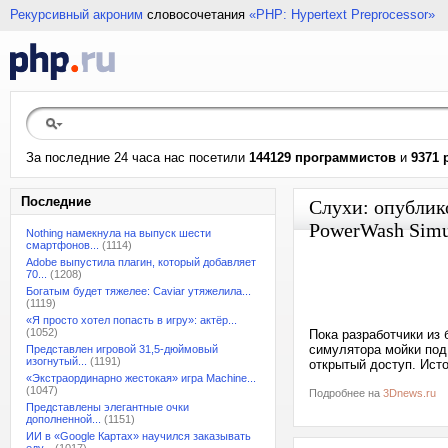
Рекурсивный акроним
словосочетания
«PHP: Hypertext Preprocessor»
За последние 24 часа нас посетили
144129 программистов
и
9371 
Последние
Слухи: опублик
PowerWash Simu
Nothing намекнула на выпуск шести
смартфонов...
(1114)
Adobe выпустила плагин, который добавляет
70...
(1208)
Богатым будет тяжелее: Caviar утяжелила...
(1119)
«Я просто хотел попасть в игру»: актёр...
(1052)
Пока разработчики из 
симулятора мойки под
Представлен игровой 31,5-дюймовый
изогнутый...
(1191)
открытый доступ. Исто
«Экстраординарно жестокая» игра Machine...
(1047)
Подробнее на
3Dnews.ru
Представлены элегантные очки
дополненной...
(1151)
ИИ в «Google Картах» научился заказывать