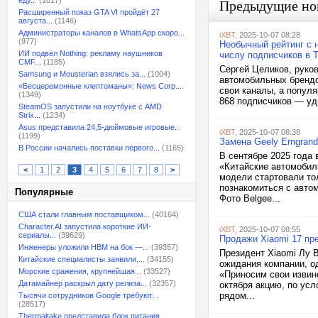
еду...
(1017)
Предыдущие но
Расширенный показ GTA VI пройдёт 27
августа...
(1146)
Администраторы каналов в WhatsApp скоро...
iXBT
, 2025-10-07 08:28
(977)
Необычный рейтинг с 
ИИ подвёл Nothing: рекламу наушников
числу подписчиков в T
CMF...
(1185)
Сергей Целиков, руко
Samsung и Mousterian взялись за...
(1004)
автомобильных брендо
«Бесцеремонные клептоманы»: News Corp....
свои каналы, а попул
(1349)
868 подписчиков — уди
SteamOS запустили на ноутбуке с AMD
Strix...
(1234)
Asus представила 24,5-дюймовые игровые...
iXBT
, 2025-10-07 08:38
(1199)
Замена Geely Emgrand:
В России начались поставки первого...
(1165)
В сентябре 2025 года 
«Китайские автомобил
<
1
2
3
4
5
6
7
8
>
модели стартовали то
познакомиться с авто
Популярные
Фото Belgee...
США стали главным поставщиком...
(40164)
Character.AI запустила короткие ИИ-
iXBT
, 2025-10-07 08:55
сериалы...
(39629)
Продажи Xiaomi 17 пр
Инженеры уложили HBM на бок —...
(39357)
Президент Xiaomi Лу 
Китайские специалисты заявили,...
(34155)
ожидания компании, о
Морские сражения, крупнейшая...
(33527)
«Приносим свои извин
Датамайнер раскрыл дату релиза...
(32357)
октября акцию, по усл
рядом...
Тысячи сотрудников Google требуют...
(28517)
Thermaltake представила блок питания,...