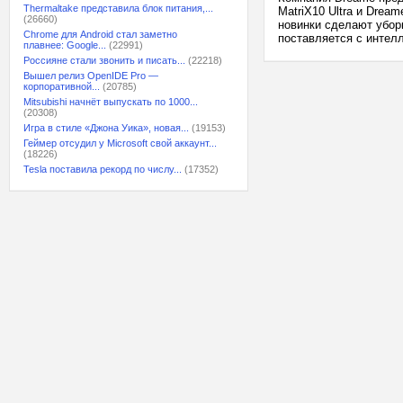
Thermaltake представила блок питания,...
MatriX10 Ultra и Drea
(26660)
новинки сделают убор
Chrome для Android стал заметно
поставляется с интелл
плавнее: Google...
(22991)
Россияне стали звонить и писать...
(22218)
Вышел релиз OpenIDE Pro —
корпоративной...
(20785)
Mitsubishi начнёт выпускать по 1000...
(20308)
Игра в стиле «Джона Уика», новая...
(19153)
Геймер отсудил у Microsoft свой аккаунт...
(18226)
Tesla поставила рекорд по числу...
(17352)