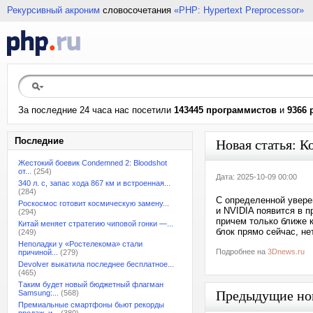
Рекурсивный акроним
словосочетания
«PHP: Hypertext Preprocessor»
За последние 24 часа нас посетили
143445 программистов
и
9366 
Последние
Новая статья: 
Жестокий боевик Condemned 2: Bloodshot
от...
(254)
Дата: 2025-10-09 00:00
340 л. с, запас хода 867 км и встроенная...
(284)
С определенной увере
Роскосмос готовит космическую замену...
и NVIDIA появится в 
(294)
причем только ближе 
Китай меняет стратегию чиповой гонки —...
блок прямо сейчас, н
(249)
Неполадки у «Ростелекома» стали
Подробнее на
3Dnews.ru
причиной...
(279)
Devolver выкатила последнее бесплатное...
(465)
Таким будет новый бюджетный флагман
Предыдущие но
Samsung:...
(568)
Премиальные смартфоны бьют рекорды