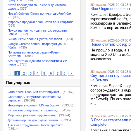
продаж, и...
(380)
3Dnews.ru
, 2025-10-08 23:
Китай проследил за Falcon 9 до самого
Blue Origin совершила
удара...
(376)
Новый бойлер Xiaomi получил двойной бак
Компания Джеффа Безос
и...
(382)
туристический полёт,
Мировые продажи планшетов во II квартале...
космодрома в Западно
(359)
Землю с вертикальной 
Похож на пончик и двигается: раскрыты
новые...
(552)
Виновником сбоя в Рунете оказался...
(434)
3Dnews.ru
, 2025-10-09 00:
Google Chrome теперь потребует до 20
Новая статья: Обзор р
Гбайт...
(430)
Не прошло и года, а в
По мотивам книжной серии «Коты-
модели X50 Ultra доб
Воители»...
(394)
комплектов
AMD купит канадского разработчика ИИ-
чипов...
(778)
3Dnews.ru
, 2025-10-08 23:
<
1
2
3
4
5
6
7
8
>
Спутниковая группиров
на Землю
Популярные
Компания SpaceX прод
сопровождается и обр
США стали главным поставщиком...
(40157)
предупреждает астрон
Character.AI запустила короткие ИИ-
McDowell). По его под
сериалы...
(39626)
и...
Инженеры уложили HBM на бок —...
(39353)
Китайские специалисты заявили,...
(34149)
Морские сражения, крупнейшая...
(33524)
3Dnews.ru
, 2025-10-08 22:
В России стартовали п
Датамайнер раскрыл дату релиза...
(32354)
Complete
Тысячи сотрудников Google требуют...
(28514)
Компания Dreame пред