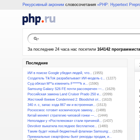
Рекурсивный акроним
словосочетания
«PHP: Hypertext Prepr
За последние 24 часа нас посетили
164142 программист
Последние
ИИ в поиске Google убедил людей, что...
(1955)
Создатель TikTok разрабатывает ИИ-модель с...
(1227)
Суд обязал M**a изменить F******k и...
(1590)
Samsung Galaxy S26 FE почти рассекречен —...
(1629)
Российская замена Land Cruiser Prado 250 и...
(2099)
Жестокий боевик Condemned 2: Bloodshot от...
(1610)
340 л. с, запас хода 867 км и встроенная...
(1513)
Роскосмос готовит космическую замену...
(1488)
Китай меняет стратегию чиповой гонки —...
(1444)
Неполадки у «Ростелекома» стали причиной...
(1437)
Devolver выкатила последнее бесплатное...
(1480)
Таким будет новый бюджетный флагман Samsung:...
(1535)
Премиальные смартфоны бьют рекорды продаж, и...