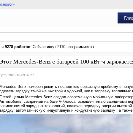
ocessor»
Гла
а
и
9278 роботов
. Сейчас ищут 2110 программистов ...
Этот Mercedes-Benz с батареей 100 кВт·ч заряжается
Дата: 2025-10-09 07:27
Mercedes-Benz намерен решить последнюю серьезную проблему в попул
сделать зарядку такой же быстрой и удобной, как и заправку топливных
С этой целью Mercedes-Benz создал современную мобильную лаборато
Автомобиль, созданный на базе V-Класса, оснащён пятью зарядными п
возможностей зарядных технологий, включая передачу энергии высоко
зарядку, автоматическую индуктивную и кондуктивную зарядку , а также