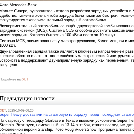
Фото Mercedes-Benz
Мальте Сиверс, руководитель отдела разработки зарядных устройств в
удобство. Клиенты хотят, чтобы зарядка была такой же быстрой, плавной
фокусируется экспериментальный зарядный автомобиль».
Экспериментальный автомобиль оснащён двухпортовой комбинированной
зарядной системой (MCS). Система CCS способна достигать максимальн
может зарядить батарею ёмкостью 100 кВт·ч всего за 10 минут.
Система MCS, заимствованная у электрогрузовиков, более мощная и м
1000 кВт.
Двунаправленная зарядка также является ключевым направлением разви
энергию обратно в сеть, а также снабжать электроэнергией инструмент
устройства поддерживают двунаправленную зарядку как переменным, та
запущено.
Подробнее на
iXBT
Предыдущие новости
iXBT
, 2025-10-09 06:25
Super Heavy доставили на стартовую площадку перед последним стартом
На стартовую площадку Starbase в Техасе вывезли ускоритель Super Hea
Starship. Этот пуск, намеченный на 13-14 октября, станет последним д
обновлённой версии Starship. Фото RoughRidersShow Программа полёта с
эксперименты....