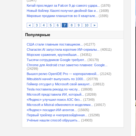
(1547)
Китай проследил за Falcon 9 до самого удара...
(1676)
Новый бойлер Xiaomi получил двойной бак и...
(1608)
Мировые продажи планшетов во II квартале...
(1595)
<
3
4
5
6
7
8
9
10
>
Популярные
США стали главным поставщиком...
(41277)
Character.AI запустила короткие ИИ-сериалы...
(40511)
Морские сражения, крупнейшая...
(34351)
Тысячи сотрудников Google требуют...
(30179)
Chrome для Android стал заметно плавнее: Google...
(24299)
Вышел релиз OpenIDE Pro — корпоративной...
(21242)
Mitsubishi начнёт выпускать по 1000...
(20778)
Геймер отсудил у Microsoft свой аккаунт...
(18812)
Tesla поставила рекорд по числу...
(18608)
Microsoft представила ИИ, который...
(18269)
«Яндекс» улучшил поиск АЗС без...
(17349)
Microsoft и Mistral обменяются моделями...
(16917)
«Яндекс» посадил ИИ-агентов...
(15605)
Первый трейлер и «непревзойдённая...
(15298)
Учёные нашли способ обрушить...
(14903)