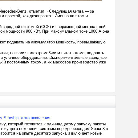
 Mercedes-Benz, отметил: «Следующая битва — за
 и простой, как дозаправка . Именно на этом и
 зарядной системой (CCS) и сверхмощной мегаваттной
ой мощности 900 кВт. При максимальном токе 1000 А она
ожет подавать на аккумулятор мощность, превышающую
тия, позволяя электромобилям питать дома, подавать
ы и уличное оборудование. Экспериментальные зарядные
к и постоянным током, а их массовое производство уже
 Starship этого поколения
vy, который готовится к одиннадцатому запуску ракеты
ля текущего поколения системы перед переходом SpaceX к
троится на опыте десятого запуска и включает новые