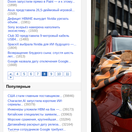
Doom запустили прямо в Paint — и к этому...
(1898)
Asus представила 26,5-дюймовый игровой...
(1505)
Дефицит HBM4E вынудит Nvidia урезать
объём...
(1981)
Sony всерьёз намерена наполнить
экосистему...
(1500)
Club 3D представила 9-метровый кабель
USB4...
(1480)
SpaceX выбрала Nvidia для ИИ будущего —...
(1804)
Возвращение блудного сына: спустя шесть
лет...
(1813)
Google назвала дату отключения Google...
(1668)
<
4
5
6
7
8
9
10
11
>
Популярные
США стали главным поставщиком...
(39846)
Character.AI запустила короткие ИИ-
сериалы...
(39379)
Инженеры уложили HBM на бок —...
(39173)
Китайские специалисты заявили,...
(33963)
Морские сражения, крупнейшая...
(33284)
Датамайнер раскрыл дату релиза...
(32164)
Тысячи сотрудников Google требуют...