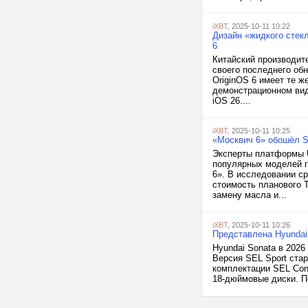
iXBT
, 2025-10-11 10:22
Дизайн «жидкого стекл
6
Китайский производите
своего последнего об
OriginOS 6 имеет те ж
демонстрационном вид
iOS 26....
iXBT
, 2025-10-11 10:25
«Москвич 6» обошёл S
Эксперты платформы U
популярных моделей г
6». В исследовании ср
стоимость планового 
замену масла и...
iXBT
, 2025-10-11 10:26
Представлена Hyundai 
Hyundai Sonata в 202
Версия SEL Sport стар
комплектации SEL Con
18-дюймовые диски. П