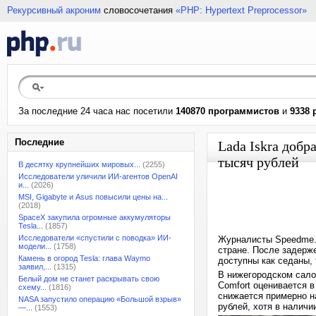
Рекурсивный акроним
словосочетания
«PHP: Hypertext Preprocessor»
За последние 24 часа нас посетили
140870 программистов
и
9338 
Последние
Lada Iskra добр
тысяч рублей
В десятку крупнейших мировых...
(2255)
Исследователи уличили ИИ-агентов OpenAI
и...
(2026)
MSI, Gigabyte и Asus повысили цены на...
(2018)
SpaceX закупила огромные аккумуляторы
Tesla...
(1857)
Исследователи «спустили с поводка» ИИ-
Журналисты Speedme.r
модели...
(1758)
стране. После задерж
Камень в огород Tesla: глава Waymo
доступны как седаны, 
заявил,...
(1315)
В нижегородском сало
Белый дом не станет раскрывать свою
Comfort оценивается в
схему...
(1816)
снижается примерно на
NASA запустило операцию «Большой взрыв»
рублей, хотя в наличи
—...
(1553)