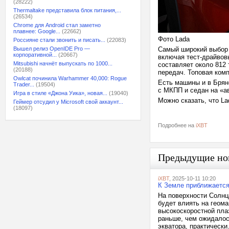
(28222)
Thermaltake представила блок питания,...
(26534)
Chrome для Android стал заметно
плавнее: Google...
(22662)
Фото Lada
Россияне стали звонить и писать...
(22083)
Вышел релиз OpenIDE Pro —
Самый широкий выбор 
корпоративной...
(20667)
включая тест-драйвов
Mitsubishi начнёт выпускать по 1000...
составляет около 812
(20188)
передач. Топовая комп
Owlcat починила Warhammer 40,000: Rogue
Есть машины и в Брян
Trader...
(19504)
с МКПП и седан на «ав
Игра в стиле «Джона Уика», новая...
(19040)
Можно сказать, что L
Геймер отсудил у Microsoft свой аккаунт...
(18097)
Подробнее на
iXBT
Предыдущие но
iXBT
, 2025-10-11 10:20
К Земле приближается
На поверхности Солнц
будет влиять на геома
высокоскоростной пла
раньше, чем ожидалос
экватора, практически.