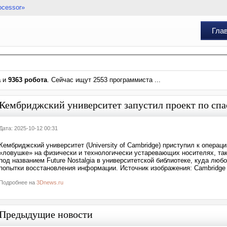
ocessor»
Гла
а
и
9363 робота
. Сейчас ищут 2553 программиста ...
Кембриджский университет запустил проект по спа
Дата: 2025-10-12 00:31
Кембриджский университет (University of Cambridge) приступил к опера
«ловушке» на физически и технологически устаревающих носителях, так
под названием Future Nostalgia в университетской библиотеке, куда лю
попытки восстановления информации. Источник изображения: Cambridge Un
Подробнее на
3Dnews.ru
Предыдущие новости