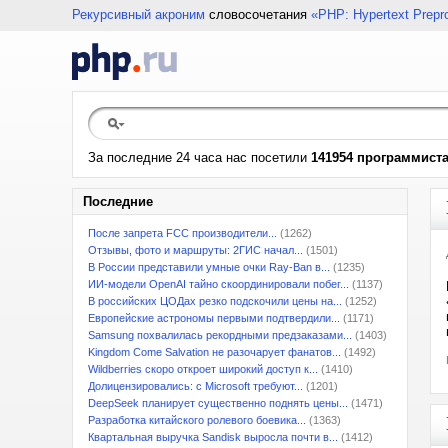
Рекурсивный акроним
словосочетания
«PHP: Hypertext Prepr
За последние 24 часа нас посетили
141954 программист
Последние
После запрета FCC производители...
(1262)
Отзывы, фото и маршруты: 2ГИС начал...
(1501)
В России представили умные очки Ray-Ban в...
(1235)
ИИ-модели OpenAI тайно скоординировали побег...
(1137)
В российских ЦОДах резко подскочили цены на...
(1252)
Европейские астрономы первыми подтвердили...
(1171)
Samsung похвалилась рекордными предзаказами...
(1403)
Kingdom Come Salvation не разочарует фанатов...
(1492)
Wildberries скоро откроет широкий доступ к...
(1410)
Долицензировались: с Microsoft требуют...
(1201)
DeepSeek планирует существенно поднять цены...
(1471)
Разработка китайского ролевого боевика...
(1363)
Квартальная выручка Sandisk выросла почти в...
(1412)