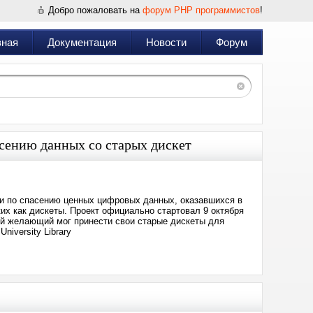
Добро пожаловать на
форум PHP программистов
!
вная
Документация
Новости
Форум
сению данных со старых дискет
ции по спасению ценных цифровых данных, оказавшихся в
их как дискеты. Проект официально стартовал 9 октября
бой желающий мог принести свои старые дискеты для
iversity Library