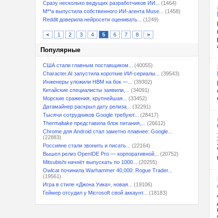
Сразу несколько ведущих разработчиков ИИ...
(1464)
M**a выпустила собственного ИИ-агента Muse...
(1458)
Reddit доверила нейросети оценивать...
(1249)
<
1
2
3
4
5
6
7
8
>
Популярные
США стали главным поставщиком...
(40055)
Character.AI запустила короткие ИИ-сериалы...
(39543)
Инженеры уложили HBM на бок —...
(39302)
Китайские специалисты заявили,...
(34091)
Морские сражения, крупнейшая...
(33452)
Датамайнер раскрыл дату релиза...
(32291)
Тысячи сотрудников Google требуют...
(28417)
Thermaltake представила блок питания,...
(26612)
Chrome для Android стал заметно плавнее: Google...
(22883)
Россияне стали звонить и писать...
(22164)
Вышел релиз OpenIDE Pro — корпоративной...
(20752)
Mitsubishi начнёт выпускать по 1000...
(20255)
Owlcat починила Warhammer 40,000: Rogue Trader...
(19561)
Игра в стиле «Джона Уика», новая...
(19106)
Геймер отсудил у Microsoft свой аккаунт...
(18183)