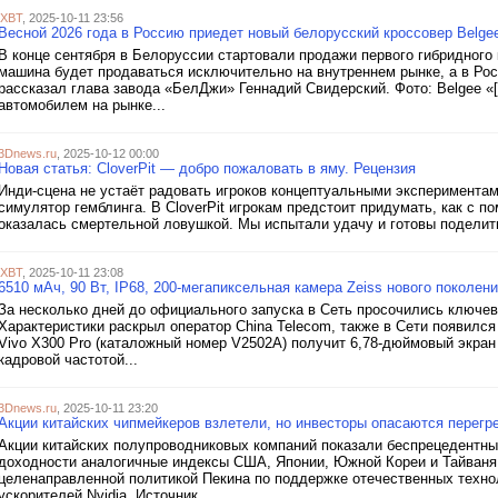
iXBT
, 2025-10-11 23:56
Весной 2026 года в Россию приедет новый белорусский кроссовер Belge
В конце сентября в Белоруссии стартовали продажи первого гибридного 
машина будет продаваться исключительно на внутреннем рынке, а в Росс
рассказал глава завода «БелДжи» Геннадий Свидерский. Фото: Belgee «[
автомобилем на рынке...
3Dnews.ru
, 2025-10-12 00:00
Новая статья: CloverPit — добро пожаловать в яму. Рецензия
Инди-сцена не устаёт радовать игроков концептуальными экспериментам
симулятор гемблинга. В CloverPit игрокам предстоит придумать, как с 
оказалась смертельной ловушкой. Мы испытали удачу и готовы поделит
iXBT
, 2025-10-11 23:08
6510 мАч, 90 Вт, IP68, 200-мегапиксельная камера Zeiss нового поколени
За несколько дней до официального запуска в Сеть просочились ключе
Характеристики раскрыл оператор China Telecom, также в Сети появился 
Vivo X300 Pro (каталожный номер V2502A) получит 6,78-дюймовый экра
кадровой частотой...
3Dnews.ru
, 2025-10-11 23:20
Акции китайских чипмейкеров взлетели, но инвесторы опасаются перегр
Акции китайских полупроводниковых компаний показали беспрецедентны
доходности аналогичные индексы США, Японии, Южной Кореи и Тайваня
целенаправленной политикой Пекина по поддержке отечественных техно
ускорителей Nvidia. Источник...