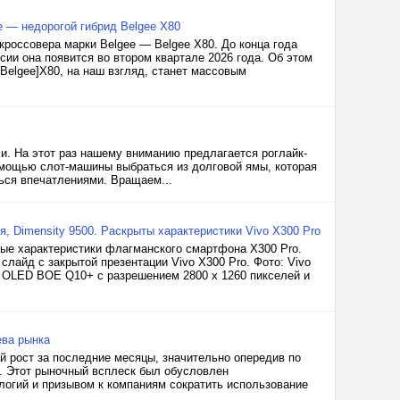
e — недорогой гибрид Belgee X80
кроссовера марки Belgee — Belgee X80. До конца года
ии она появится во втором квартале 2026 года. Об этом
Belgee]X80, на наш взгляд, станет массовым
и. На этот раз нашему вниманию предлагается роглайк-
помощью слот-машины выбраться из долговой ямы, которая
ься впечатлениями. Вращаем...
я, Dimensity 9500. Раскрыты характеристики Vivo X300 Pro
вые характеристики флагманского смартфона X300 Pro.
слайд с закрытой презентации Vivo X300 Pro. Фото: Vivo
н OLED BOE Q10+ с разрешением 2800 x 1260 пикселей и
ева рынка
й рост за последние месяцы, значительно опередив по
. Этот рыночный всплеск был обусловлен
логий и призывом к компаниям сократить использование