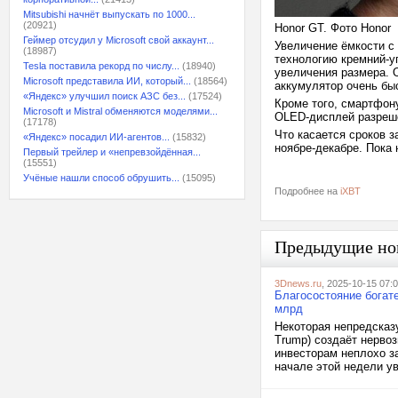
Mitsubishi начнёт выпускать по 1000...
(20921)
Honor GT. Фото Honor
Геймер отсудил у Microsoft свой аккаунт...
Увеличение ёмкости с 
(18987)
технологию кремний-у
Tesla поставила рекорд по числу...
(18940)
увеличения размера. О
Microsoft представила ИИ, который...
(18564)
аккумулятор очень бы
«Яндекс» улучшил поиск АЗС без...
(17524)
Кроме того, смартфон
Microsoft и Mistral обменяются моделями...
OLED-дисплей разреше
(17178)
Что касается сроков з
«Яндекс» посадил ИИ-агентов...
(15832)
ноябре-декабре. Пока 
Первый трейлер и «непревзойдённая...
(15551)
Учёные нашли способ обрушить...
(15095)
Подробнее на
iXBT
Предыдущие но
3Dnews.ru
, 2025-10-15 07:
Благосостояние богат
млрд
Некоторая непредсказ
Trump) создаёт нерво
инвесторам неплохо з
начале этой недели у