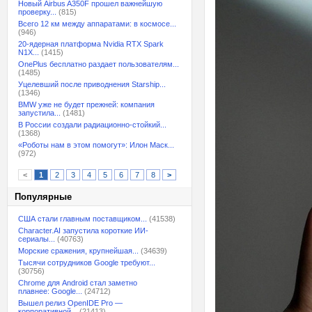
Новый Airbus A350F прошел важнейшую
проверку...
(815)
Всего 12 км между аппаратами: в космосе...
(946)
20-ядерная платформа Nvidia RTX Spark
N1X...
(1415)
OnePlus бесплатно раздает пользователям...
(1485)
Уцелевший после приводнения Starship...
(1346)
BMW уже не будет прежней: компания
запустила...
(1481)
В России создали радиационно-стойкий...
(1368)
«Роботы нам в этом помогут»: Илон Маск...
(972)
<
1
2
3
4
5
6
7
8
>
Популярные
США стали главным поставщиком...
(41538)
Character.AI запустила короткие ИИ-
сериалы...
(40763)
Морские сражения, крупнейшая...
(34639)
Тысячи сотрудников Google требуют...
(30756)
Chrome для Android стал заметно
плавнее: Google...
(24712)
Вышел релиз OpenIDE Pro —
корпоративной...
(21413)