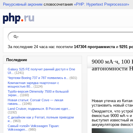
Рекурсивный акроним
словосочетания
«PHP: Hypertext Preprocessor»
За последние 24 часа нас посетили
147304 программиста
и
9291 р
Последние
9000 мА·ч, 100 
автономности H
Galaxy S25 FE получит ранний доступ к One
UI...
(1241)
Чертежи Boeing 737 и 787 появились в...
(601)
Компактная зарядка-«карточка» с
мощностью 80...
(1124)
Турбо-версия Dimensity 7500 и большой
экран...
(1160)
Новая статья: Corsair Cove — лихая
Новая утечка из Китая
гавань....
(1046)
установить новый ста
Land Cruiser, подвинься. В Россию едет...
Ожидается, что устро
(1192)
ёмкостью 9000 мА·ч и
С дизайном как у Ferrari, полным приводом
выступил известный ин
и...
(963)
аккумулятором ёмкост
Самый «злой» Volkswagen Tiguan:
Volkswagen...
(980)